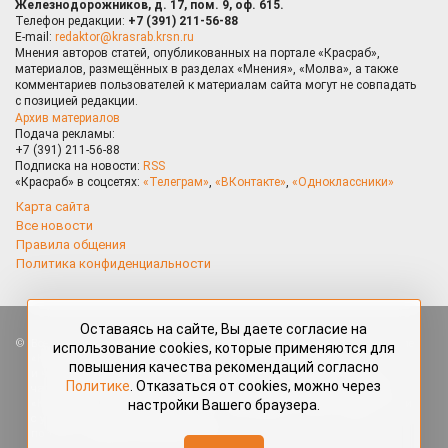
Железнодорожников, д. 17, пом. 9, оф. 615.
Телефон редакции:
+7 (391) 211-56-88
E-mail:
redaktor@krasrab.krsn.ru
Мнения авторов статей, опубликованных на портале «Красраб»,
материалов, размещённых в разделах «Мнения», «Молва», а также
комментариев пользователей к материалам сайта могут не совпадать
с позицией редакции.
Архив материалов
Подача рекламы:
+7 (391) 211-56-88
Подписка на новости:
RSS
«Красраб» в соцсетях:
«Телеграм»
,
«ВКонтакте»
,
«Одноклассники»
Карта сайта
Все новости
Правила общения
Политика конфиденциальности
Оставаясь на сайте, Вы даете согласие на
Все права защищены. Любые материалы, размещённые на портале
использование cookies, которые применяются для
«Красраб.ру» сотрудниками редакции, нештатными авторами
повышения качества рекомендаций согласно
и читателями, являются объектами авторского права. Полное или
Политике
. Отказаться от cookies, можно через
частичное использование материалов, размещённых на портале
настройки Вашего браузера.
«Красраб.ру», допускается только с письменного согласия редакции
с указанием ссылки на источник. Все вопросы можно задать
по адресу
redaktor@krasrab.krsn.ru
.