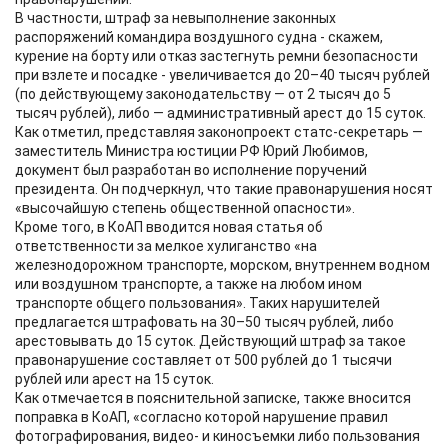
В частности, штраф за невыполнение законных
распоряжений командира воздушного судна - скажем,
курение на борту или отказ застегнуть ремни безопасности
при взлете и посадке - увеличивается до 20–40 тысяч рублей
(по действующему законодательству — от 2 тысяч до 5
тысяч рублей), либо — административный арест до 15 суток.
Как отметил, представляя законопроект статс-секретарь —
заместитель Министра юстиции РФ Юрий Любимов,
документ был разработан во исполнение поручений
президента. Он подчеркнул, что такие правонарушения носят
«высочайшую степень общественной опасности».
Кроме того, в КоАП вводится новая статья об
ответственности за мелкое хулиганство «на
железнодорожном транспорте, морском, внутреннем водном
или воздушном транспорте, а также на любом ином
транспорте общего пользования». Таких нарушителей
предлагается штрафовать на 30–50 тысяч рублей, либо
арестовывать до 15 суток. Действующий штраф за такое
правонарушение составляет от 500 рублей до 1 тысячи
рублей или арест на 15 суток.
Как отмечается в пояснительной записке, также вносится
поправка в КоАП, «согласно которой нарушение правил
фотографирования, видео- и киносъемки либо пользования