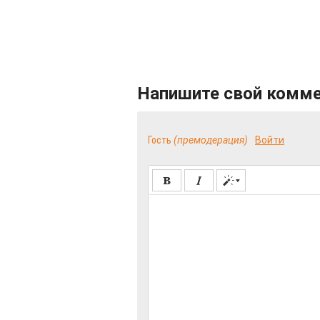
Напишите свой комм
Гость
(премодерация)
Войти