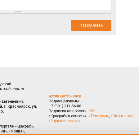
ирский
стной портал
Архив материалов
Подача рекламы:
 Евгеньевич.
+7 (391) 211-56-88
, г. Красноярск, ул.
Подписка на новости:
RSS
15.
«Красраб» в соцсетях:
«Телеграм»
,
«ВКонтакте»
,
«Одноклассники»
портале «Красраб»,
ия», «Молва»,
риалам сайта могут