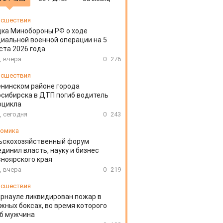
сшествия
ка Минобороны РФ о ходе
иальной военной операции на 5
ста 2026 года
, вчера
0
276
сшествия
енинском районе города
сибирска в ДТП погиб водитель
оцикла
, сегодня
0
243
омика
ьскохозяйственный форум
динил власть, науку и бизнес
ноярского края
, вчера
0
219
сшествия
арнауле ликвидирован пожар в
жных боксах, во время которого
иб мужчина