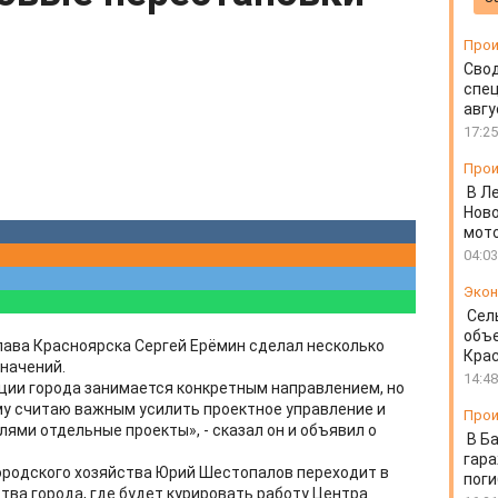
Прои
Свод
спец
авгу
17:25
Прои
В Л
Ново
мот
04:03
Экон
Сел
объе
лава Красноярска Сергей Ерёмин сделал несколько
Крас
начений.
14:48
ции города занимается конкретным направлением, но
му считаю важным усилить проектное управление и
Прои
ями отдельные проекты», - сказал он и объявил о
В Б
гара
ородского хозяйства Юрий Шестопалов переходит в
пог
тва города, где будет курировать работу Центра