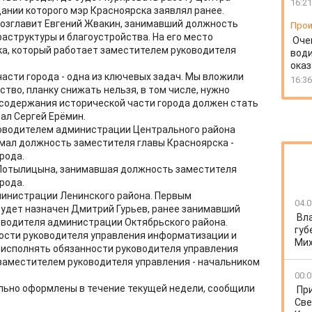
16:21
дании которого мэр Красноярска заявлял ранее.
возглавит Евгений Жвакин, занимавший должность
Прои
аструктуры и благоустройства. На его место
Оче
ка, который работает заместителем руководителя
води
ока
асти города - одна из ключевых задач. Мы вложили
16:36
тво, планку снижать нельзя, в том числе, нужно
 содержания исторической части города должен стать
зал Сергей Ерёмин.
ководителем администрации Центрального района
мал должность заместителя главы Красноярска -
рода.
а Потылицына, занимавшая должность заместителя
рода.
министрации Ленинского района. Первым
04.0
удет назначен Дмитрий Гурьев, ранее занимавший
Вл
оводителя администрации Октябрьского района.
губ
ности руководителя управления информатизации и
Ми
я исполнять обязанности руководителя управления
заместителем руководителя управления - начальником
00:0
льно оформлены в течение текущей недели, сообщили
Пр
Све