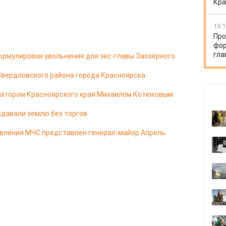
Кра
15:1
Про
фор
гла
ормулировки увольнения для экс-главы Заозёрного
Свердловского района города Красноярска
натором Красноярского края Михаилом Котюковым
здавали землю без торгов
авления МЧС представлен генерал-майор Апрель