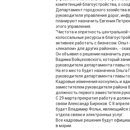
компетенций благоустройства, о соз
Департамент городского хозяйства 
руководителя управления дорог, инфр
планируют назначить Евгения Петрю
этого управления.
"Чистота и опрятность центральной ч
колоссальные ресурсы в благоустройс
активнее работать с бизнесом. Опыт
«лекалом» для других районов», - ска
Он объявил о решении назначить ру
Вадима Войцеховского, который зани
руководителя департамента главы го
На его место будет назначена Ольг
руководителя департамента главы го
Кадровые изменения коснулись и ад
заместителем руководителя района б
должность первого заместителя рук
С 29 марта прекратил работу в долж
связи Александр Бирюков. С 8 апрел
будет Владимир Фольк, являющийся 
отдела связи и электронных услуг.
Все кадровые решения будут официа
в мэрии.