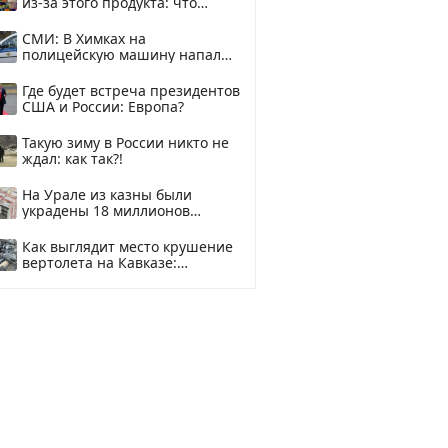
из-за этого продукта: что
купить?
СМИ: В Химках на
полицейскую машину напали
и подожгли.
Где будет встреча президентов
США и России: Европа?
Такую зиму в России никто не
ждал: как так?!
На Урале из казны были
украдены 18 миллионов
рублей
Как выглядит место крушение
вертолета на Кавказе:
смотреть