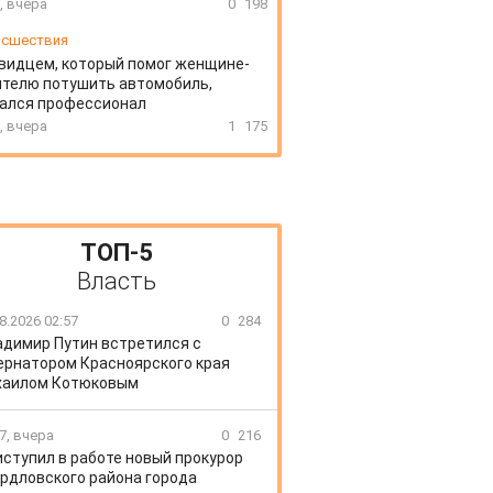
, вчера
0
198
сшествия
видцем, который помог женщине-
телю потушить автомобиль,
зался профессионал
, вчера
1
175
ТОП-5
Власть
8.2026 02:57
0
284
адимир Путин встретился с
ернатором Красноярского края
хаилом Котюковым
7, вчера
0
216
иступил в работе новый прокурор
рдловского района города