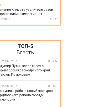
а
енение климата увеличило сезон
ров в сибирских регионах
, вчера
3
167
ТОП-5
Власть
8.2026 02:57
0
365
адимир Путин встретился с
ернатором Красноярского края
хаилом Котюковым
8.2026 00:07
0
307
иступил в работе новый прокурор
рдловского района города
сноярска