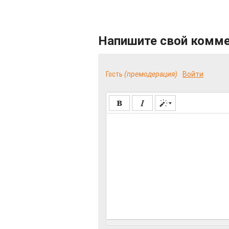
Напишите свой комм
Гость
(премодерация)
Войти