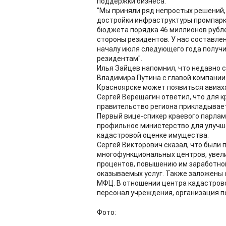
поддержки бизнеса.
"Мы приняли ряд непростых решений, 
достройки инфраструктуры промпарка
бюджета порядка 46 миллионов рублей
стороны резидентов. У нас составле
началу июля следующего года получ
резидентам".
Илья Зайцев напомнил, что недавно 
Владимира Путина с главой компании 
Красноярске может появиться авиаха
Сергей Верещагин ответил, что для к
правительство региона прикладывает
Первый вице-спикер краевого парлам
профильное министерство для улучше
кадастровой оценке имущества.
Сергей Викторович сказал, что были
многофункциональных центров, увели
процентов, повышению им заработной
оказываемых услуг. Также заложены
МФЦ. В отношении центра кадастров
персонал учреждения, организация по
Фото: