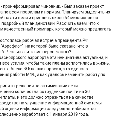
- проинформировал чиновник. - Был заказан проект
 по всем правилам и нормам. Планируем выделить из
 на эти цели и привлечь около 54 миллионов со
н подробный план действий. Рассчитываем, что к
им качественный промпарк, который можно предлагать
состоялась рабочая встреча президента РФ
"Аэрофлот", на которой было сказано, что в
б. Реальны ли такие перспективы?
расноярского аэропорта эта инициатива актуальна, и
 все усилия, чтобы такие планы воплотились в жизнь.
ента Алексей Клешко спросил, что сделало
ния работы МФЦ и как удалось изменить работу по
 приняты решения по оптимизации сети
чению количества сотрудников почти на 30
 платы, и это должно отразиться на качестве
 средства на улучшение информационной системы
ой оценки информация следующая: набирается
лноценно заработает с 1 января 2019 года.