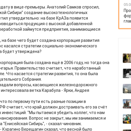
05.0
дату в вице-премьеры. Анатолий Самков спросил,
Про
кой Сибири" создание высокотехнологичных
фор
етил утвердительно: на базе КрАЗа появится
гла
оизводиться продукция с высокой добавленной
ереработкой займутся предприятия, занимающиеся
на базе чего будет создана корпорация развития
рос касался стратегии социально-экономического
на будет утверждена?
орпорация была создана ещё в 2006 году, но тогда она
гарья. Правительство считает, что наработанный
е. Что касается стратегии развития, то она была
ательного Собрания.
 задали вопросы, касающиеся железнодорожного
интересовала ветка Карабула - Ярки, Андрея
что по первому пути есть разные позиции в
Ф считает, что край должен достраивать его за счёт
 инвестиций. "Мы пытаемся убедить коллег, что нам
ансирования. Вопрос не закрыт, мы им занимаемся и
 "Енисейская Сибирь", - сказал чиновник.
- Курагино Верещагин сказал, что весной было