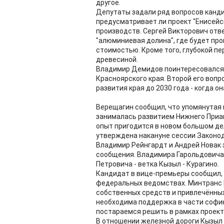
другое.
Депутаты задали ряд вопросов канди
предусматривает ли проект "Енисейс
производств. Сергей Викторович отв
"алюминиевая долина", где будет пр
стоимостью. Кроме того, глубокой п
древесиной.
Владимир Демидов поинтересовался, 
Красноярского края. Второй его воп
развития края до 2030 года - когда о
Верещагин сообщил, что упомянутая к
занималась развитием Нижнего Приан
опыт пригодится в новом большом дел
утверждена накануне сессии Законод
Владимир Рейнгардт и Андрей Новак
сообщения. Владимира Гарольдовича 
Петровича - ветка Кызыл - Курагино.
Кандидат в вице-премьеры сообщил, 
федеральных ведомствах. Минтранс Р
собственных средств и привлечённых
необходима поддержка в части софин
постараемся решить в рамках проекта
В отношении железной дороги Кызыл 