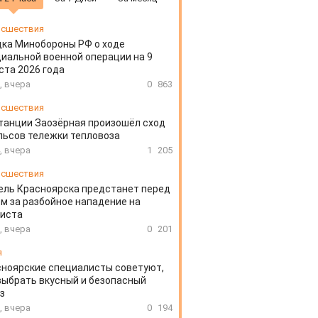
сшествия
ка Минобороны РФ о ходе
иальной военной операции на 9
ста 2026 года
, вчера
0
863
сшествия
танции Заозёрная произошёл сход
льсов тележки тепловоза
, вчера
1
205
сшествия
ль Красноярска предстанет перед
м за разбойное нападение на
систа
, вчера
0
201
я
ноярские специалисты советуют,
выбрать вкусный и безопасный
з
, вчера
0
194