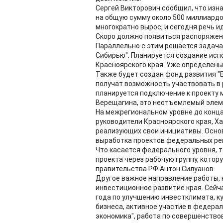
Сергей Викторович сообщил, что изн
на общую сумму около 500 миллиардо
многократно вырос, и сегодня речь ид
Скоро должно появиться распоряжен
Параллельно с этим решается задач
Сибирью". Планируется создание исп
Красноярского края. Уже определены
Также будет создан фонд развития "
получат возможность участвовать в 
планируется подключение к проекту м
Верещагина, это неотъемлемый элем
На межрегиональном уровне до конца 
руководители Красноярского края, Х
реализующих свои инициативы. Основ
выработка проектов федеральных ре
Что касается федерального уровня,
проекта через рабочую группу, кото
правительства РФ Антон Силуанов.
Другое важное направление работы, 
инвестиционное развитие края. Сейч
года по улучшению инвестклимата, к
бизнеса, активное участие в федерал
экономика", работа по совершенство