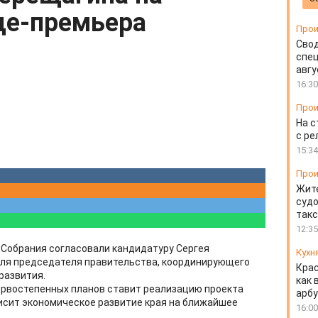
це-премьера
Прои
Свод
спец
авгу
16:30
Прои
На с
с ре
15:34
Прои
Жите
судо
так
12:35
 Собрания согласовали кандидатуру Сергея
Кухн
ля председателя правительства, координирующего
Крас
развития.
как 
первостепенных планов ставит реализацию проекта
арбу
висит экономическое развитие края на ближайшее
16:00