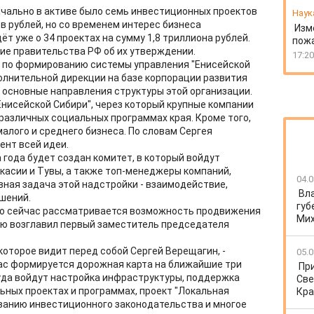
ачально в активе было семь инвестиционных проектов
Наук
в рублей, но со временем интерес бизнеса
Изм
ёт уже о 34 проектах на сумму 1,8 триллиона рублей.
пожа
ие правительства РФ об их утверждении.
17:20
а по формированию системы управления "Енисейской
олнительной дирекции на базе корпорации развития
 основные направления структуры этой организации.
Енисейской Сибири", через который крупные компании
различных социальных программах края. Кроме того,
алого и среднего бизнеса. По словам Сергея
ент всей идеи.
года будет создан комитет, в который войдут
акасии и Тувы, а также топ-менеджеры компаний,
04.0
ная задача этой надстройки - взаимодействие,
Вл
шений.
губ
 то сейчас рассматривается возможность продвижения
Ми
рую возглавил первый заместитель председателя
которое видит перед собой Сергей Верещагин, -
05.0
ас формируется дорожная карта на ближайшие три
Пр
уда войдут настройка инфраструктуры, поддержка
Све
ьных проектах и программах, проект "Локальная
Кра
ванию инвестиционного законодательства и многое