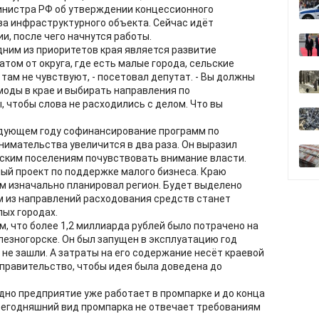
нистра РФ об утверждении концессионного
а инфраструктурного объекта. Сейчас идёт
и, после чего начнутся работы.
дним из приоритетов края является развитие
атом от округа, где есть малые города, сельские
 там не чувствуют, - посетовал депутат. - Вы должны
оды в крае и выбирать направления по
 чтобы слова не расходились с делом. Что вы
едующем году софинансирование программ по
нимательства увеличится в два раза. Он выразил
льским поселениям почувствовать внимание власти.
ый проект по поддержке малого бизнеса. Краю
ем изначально планировал регион. Будет выделено
м из направлений расходования средств станет
ых городах.
м, что более 1,2 миллиарда рублей было потрачено на
езногорске. Он был запущен в эксплуатацию год
о не зашли. А затраты на его содержание несёт краевой
правительство, чтобы идея была доведена до
дно предприятие уже работает в промпарке и до конца
 сегодняшний вид промпарка не отвечает требованиям