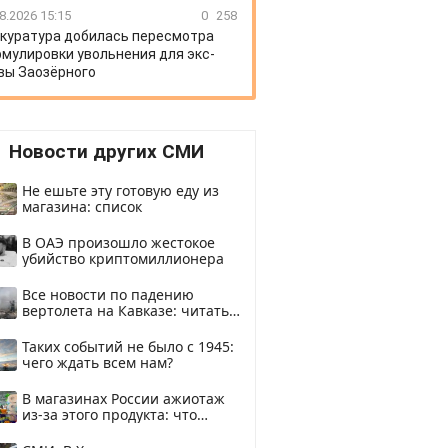
8.2026 15:15
0
258
куратура добилась пересмотра
мулировки увольнения для экс-
вы Заозёрного
Новости других СМИ
Не ешьте эту готовую еду из
магазина: список
В ОАЭ произошло жестокое
убийство криптомиллионера
Все новости по падению
вертолета на Кавказе: читать
здесь
Таких событий не было с 1945:
чего ждать всем нам?
В магазинах России ажиотаж
из-за этого продукта: что
купить?