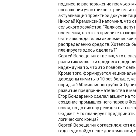
подписано распоряжение премьер-ми
соглашения участников строительств
актуализация проектной документаци
Николай Креминский напомнил, что о
сельского хозяйства. "Являюсь депут
поселения, но этого приоритета люди
быть законодателем экономической м
распределению средств. Хотелось бы,
планируете здесь сделать?"
Сергей Верещагин ответил, что в сл
развитию малого и среднего предпри
надежду на то, что это позволит се
Кроме того, формируется национальн
доведены лимиты в 10 раз больше, ч
порядка 260 миллионов рублей. Одни
развитие предпринимательства в мал
Егор Бондаренко сделал акцент на то
создание промышленного парка в Жел
назад, но до сих пор резиденты в нег
бюджет. Что планирует предпринять 
логического конца?
Сергей Верещагин согласился: хотя о
года туда зайдут ещё две компании,