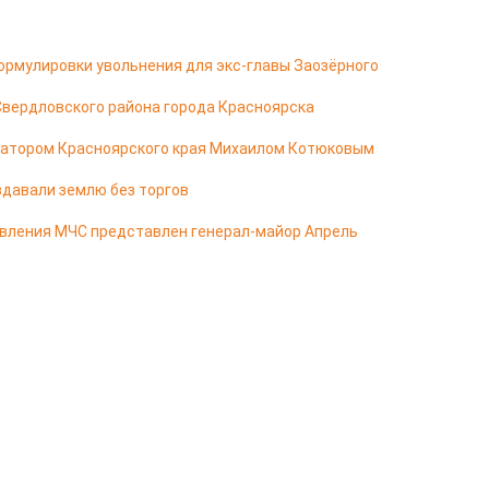
ормулировки увольнения для экс-главы Заозёрного
Свердловского района города Красноярска
натором Красноярского края Михаилом Котюковым
здавали землю без торгов
авления МЧС представлен генерал-майор Апрель