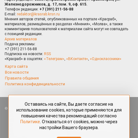
Железнодорожников, д. 17, пом. 9, оф. 615.
Телефон редакции:
+7 (391) 211-56-88
E-mail:
redaktor@krasrab.krsn.ru
Мнения авторов статей, опубликованных на портале «Красраб»,
материалов, размещённых в разделах «Мнения», «Молва», а также
комментариев пользователей к материалам сайта могут не совпадать
с позицией редакции.
Архив материалов
Подача рекламы:
+7 (391) 211-56-88
Подписка на новости:
RSS
«Красраб» в соцсетях:
«Телеграм»
,
«ВКонтакте»
,
«Одноклассники»
Карта сайта
Все новости
Правила общения
Политика конфиденциальности
Оставаясь на сайте, Вы даете согласие на
Все права защищены. Любые материалы, размещённые на портале
использование cookies, которые применяются для
«Красраб.ру» сотрудниками редакции, нештатными авторами
повышения качества рекомендаций согласно
и читателями, являются объектами авторского права. Полное или
Политике
. Отказаться от cookies, можно через
частичное использование материалов, размещённых на портале
настройки Вашего браузера.
«Красраб.ру», допускается только с письменного согласия редакции
с указанием ссылки на источник. Все вопросы можно задать
по адресу
redaktor@krasrab.krsn.ru
.