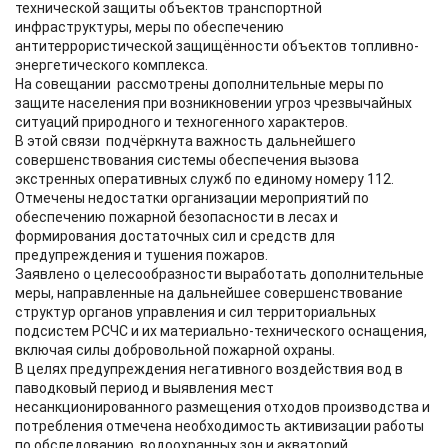
технической защиты объектов транспортной
инфраструктуры, меры по обеспечению
антитеррористической защищённости объектов топливно-
энергетического комплекса.
На совещании рассмотрены дополнительные меры по
защите населения при возникновении угроз чрезвычайных
ситуаций природного и техногенного характеров.
В этой связи подчёркнута важность дальнейшего
совершенствования системы обеспечения вызова
экстренных оперативных служб по единому номеру 112.
Отмечены недостатки организации мероприятий по
обеспечению пожарной безопасности в лесах и
формирования достаточных сил и средств для
предупреждения и тушения пожаров.
Заявлено о целесообразности выработать дополнительные
меры, направленные на дальнейшее совершенствование
структур органов управления и сил территориальных
подсистем РСЧС и их материально-технического оснащения,
включая силы добровольной пожарной охраны.
В целях предупреждения негативного воздействия вод в
паводковый период и выявления мест
несанкционированного размещения отходов производства и
потребления отмечена необходимость активизации работы
по обследованию водоохранных зон и акваторий.