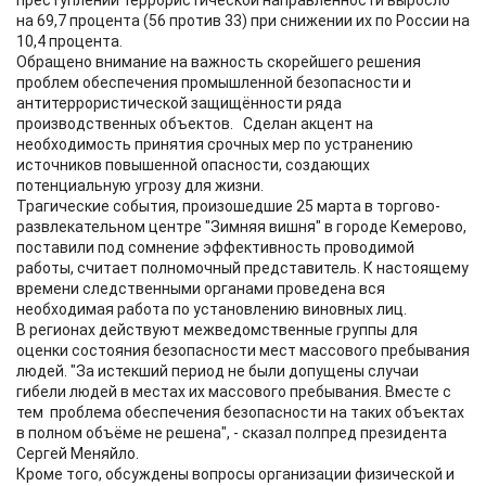
преступлений террористической направленности выросло
на 69,7 процента (56 против 33) при снижении их по России на
10,4 процента.
Обращено внимание на важность скорейшего решения
проблем обеспечения промышленной безопасности и
антитеррористической защищённости ряда
производственных объектов. Сделан акцент на
необходимость принятия срочных мер по устранению
источников повышенной опасности, создающих
потенциальную угрозу для жизни.
Трагические события, произошедшие 25 марта в торгово-
развлекательном центре "Зимняя вишня" в городе Кемерово,
поставили под сомнение эффективность проводимой
работы, считает полномочный представитель. К настоящему
времени следственными органами проведена вся
необходимая работа по установлению виновных лиц.
В регионах действуют межведомственные группы для
оценки состояния безопасности мест массового пребывания
людей. "За истекший период не были допущены случаи
гибели людей в местах их массового пребывания. Вместе с
тем проблема обеспечения безопасности на таких объектах
в полном объёме не решена", - сказал полпред президента
Сергей Меняйло.
Кроме того, обсуждены вопросы организации физической и