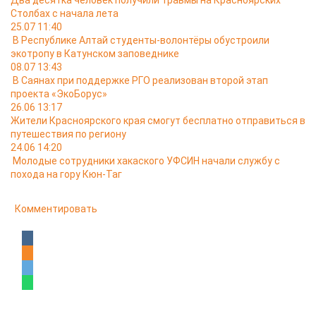
Два десятка человек получили травмы на Красноярских
Столбах с начала лета
25.07 11:40
В Республике Алтай студенты-волонтёры обустроили
экотропу в Катунском заповеднике
08.07 13:43
В Саянах при поддержке РГО реализован второй этап
проекта «ЭкоБорус»
26.06 13:17
Жители Красноярского края смогут бесплатно отправиться в
путешествия по региону
24.06 14:20
Молодые сотрудники хакаского УФСИН начали службу с
похода на гору Кюн-Таг
Комментировать