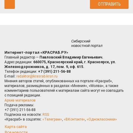
Сибирский
новостной портал
Интернет-портал «КРАСРАБ.РУ»
Главный редактор —
Павловский Владимир Евгеньевич.
Адрес редакции:
660075, Красноярский край, г. Красноярск, ул.
Железнодорожников, д. 17, пом. 9, оф. 615.
Телефон редакции:
+7 (391) 211-56-88
E-mail:
redaktor@krasrab.krsn.ru
Мнения авторов статей, опубликованных на портале «Красраб»,
материалов, размещённых в разделах «Мнения», «Молва», а также
комментариев пользователей к материалам сайта могут не совпадать
с позицией редакции.
Архив материалов
Подача рекламы:
+7 (391) 211-56-88
Подписка на новости:
RSS
«Красраб» в соцсетях:
«Телеграм»
,
«ВКонтакте»
,
«Одноклассники»
Карта сайта
Все новости