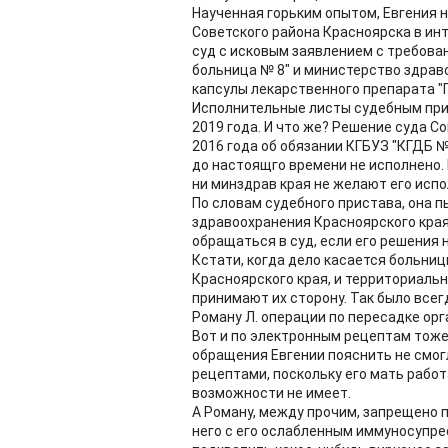
Наученная горьким опытом, Евгения н
Советского района Красноярска в ин
суд с исковым заявлением с требова
больница № 8" и министерство здрав
капсулы лекарственного препарата "
Исполнительные листы судебным при
2019 года. И что же? Решение суда С
2016 года об обязании КГБУЗ "КГДБ №
до настоящго времени не исполнено. 
ни минздрав края не желают его испол
По словам судебного пристава, она п
здравоохранения Красноярского края, 
обращаться в суд, если его решения
Кстати, когда дело касается больниц
Красноярского края, и территориаль
принимают их сторону. Так было все
Роману Л. операции по пересадке орг
Вот и по электронным рецептам тоже
обращения Евгении пояснить не смогл
рецептами, поскольку его мать работ
возможности не имеет.
А Роману, между прочим, запрещено 
него с его ослабленным иммуносупре