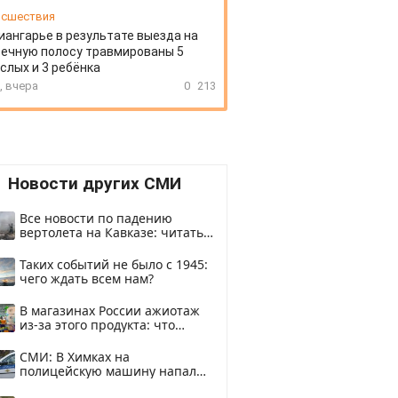
сшествия
иангарье в результате выезда на
ечную полосу травмированы 5
слых и 3 ребёнка
, вчера
0
213
Новости других СМИ
Все новости по падению
вертолета на Кавказе: читать
здесь
Таких событий не было с 1945:
чего ждать всем нам?
В магазинах России ажиотаж
из-за этого продукта: что
купить?
СМИ: В Химках на
полицейскую машину напали
и подожгли.