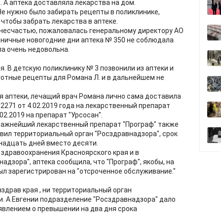
. А аптека доставляла лекарства на дом.
Не нужно было забирать рецепты в поликлинике,
 чтобы забрать лекарства в аптеке.
у несчастью, пожаловалась генеральному директору АО
аздничные новогодние дни аптека № 350 не соблюдала
ла очень недовольна.
. В детскую поликлинику № 3 позвонили из аптеки и
отные рецепты для Романа Л. и в дальнейшем не
я аптеки, лечащий врач Романа лично сама доставила
2271 от 4.02.2019 года на лекарственный препарат
02.2019 на препарат "Урсосан".
важнейший лекарственный препарат "Програф" также
новил территориальный орган "Росздравнадзора", срок
надцать дней вместо десяти.
здравоохранения Красноярского края и в
дзора", аптека сообщила, что "Програф", якобы, на
ыл зарегистрирован на "отсроченное обслуживание."
нздрав края , ни территориальный орган
и. А Евгении подразделение "Росздравнадзора" дало
аявлением о превышении на два дня срока