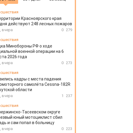
сшествия
ерритории Красноярского края
дня действуют 248 лесных пожаров
, вчера
0
279
сшествия
ка Минобороны РФ о ходе
иальной военной операции на 6
ста 2026 года
, вчера
0
273
сшествия
вились кадры с места падения
омоторного самолёта Cessna-182R
кутской области
, вчера
1
237
сшествия
зержинско-Тасеевском округе
резвый юный мотоциклист сбил
дь и сам попал в больницу
, вчера
0
223