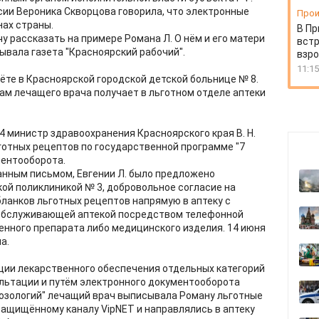
ии Вероника Скворцова говорила, что электронные
Прои
нах страны.
В Пр
чу рассказать на примере Романа Л. О нём и его матери
встр
ывала газета "Красноярский рабочий".
взро
11:15
ёте в Красноярской городской детской больнице № 8.
м лечащего врача получает в льготном отделе аптеки
44 министр здравоохранения Красноярского края В. Н.
готных рецептов по государственной программе "7
ментооборота.
данным письмом, Евгении Л. было предложено
кой поликлиникой № 3, добровольное согласие на
ланков льготных рецептов напрямую в аптеку с
бслуживающей аптекой посредством телефонной
енного препарата либо медицинского изделия. 14 июня
а.
ации лекарственного обеспечения отдельных категорий
ультации и путём электронного документооборота
нозологий" лечащий врач выписывала Роману льготные
защищённому каналу VipNET и направлялись в аптеку