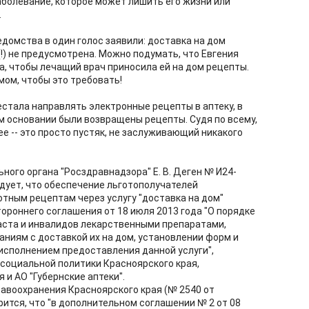
аболевание, которое может лишить его жизни или
.
едомства в один голос заявили: доставка на дом
!) не предусмотрена. Можно подумать, что Евгения
ла, чтобы лечащий врач приносила ей на дом рецепты.
мом, чтобы это требовать!
естала направлять электронные рецепты в аптеку, в
ком основании были возвращены рецепты. Судя по всему,
е -- это просто пустяк, не заслуживающий никакого
ного органа "Росздравнадзора" Е. В. Деген № И24-
едует, что обеспечение льготополучателей
тным рецептам через услугу "доставка на дом"
ороннего соглашения от 18 июля 2013 года "О порядке
аста и инвалидов лекарственными препаратами,
ниям с доставкой их на дом, установлении форм и
исполнением предоставления данной услуги",
социальной политики Красноярского края,
и АО "Губернские аптеки".
равоохранения Красноярского края (№ 2540 от
орится, что "в дополнительном соглашении № 2 от 08