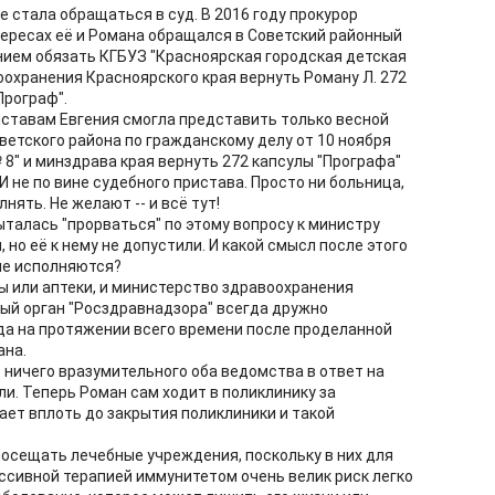
е стала обращаться в суд. В 2016 году прокурор
тересах её и Романа обращался в Советский районный
нием обязать КГБУЗ "Красноярская городская детская
оохранения Красноярского края вернуть Роману Л. 272
Програф".
ставам Евгения смогла представить только весной
оветского района по гражданскому делу от 10 ноября
 8" и минздрава края вернуть 272 капсулы "Прографа"
И не по вине судебного пристава. Просто ни больница,
нять. Не желают -- и всё тут!
ыталась "прорваться" по этому вопросу к министру
но её к нему не допустили. И какой смысл после этого
 не исполняются?
ы или аптеки, и министерство здравоохранения
ный орган "Росздравнадзора" всегда дружно
гда на протяжении всего времени после проделанной
ана.
 ничего вразумительного оба ведомства в ответ на
и. Теперь Роман сам ходит в поликлинику за
ает вплоть до закрытия поликлиники и такой
посещать лечебные учреждения, поскольку в них для
ссивной терапией иммунитетом очень велик риск легко