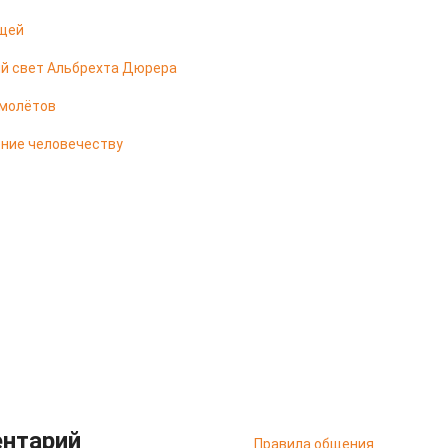
ещей
ый свет Альбрехта Дюрера
амолётов
ение человечеству
ентарий
Правила общения