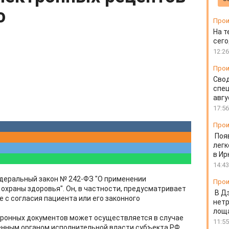
о
Прои
На т
сего
12:26
Прои
Свод
спец
авгу
17:56
Прои
Поя
легк
в Ир
14:43
федеральный закон № 242-ФЗ "О применении
Прои
охраны здоровья". Он, в частности, предусматривает
В Д
 с согласия пациента или его законного
нет
лоща
ронных документов может осуществляется в случае
11:55
енным органом исполнительной власти субъекта РФ.