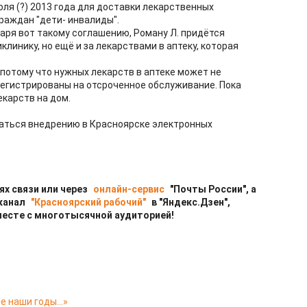
юля (?) 2013 года для доставки лекарственных
раждан "дети- инвалиды".
даря вот такому соглашению, Роману Л. придётся
клинику, но ещё и за лекарствами в аптеку, которая
, потому что нужных лекарств в аптеке может не
арегистрированы на отсроченное обслуживание. Пока
екарств на дом.
оваться внедрению в Красноярске электронных
ях связи или через
онлайн-сервис
"Почты России", а
 канал
"Красноярский рабочий"
в "Яндекс.Дзен",
месте с многотысячной аудиторией!
ие наши годы…»