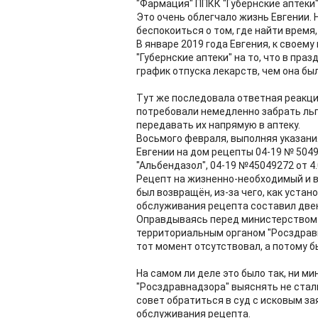
"Фармация" ППКК "Губернские аптеки"
Это очень облегчало жизнь Евгении. 
беспокоиться о том, где найти время,
В январе 2019 года Евгения, к своем
"Губернские аптеки" на то, что в пр
график отпуска лекарств, чем она бы
Тут же последовала ответная реакция
потребовали немедленно забрать льг
передавать их напрямую в аптеку.
Восьмого февраля, выполняя указани
Евгении на дом рецепты 04-19 № 5049
"Альбендазол", 04-19 №45049272 от 4.
Рецепт на жизненно-необходимый и 
был возвращён, из-за чего, как уста
обслуживания рецепта составил две
Оправдываясь перед министерством 
территориальным органом "Росздравна
тот момент отсутствовал, а потому б
На самом ли деле это было так, ни ми
"Росздравнадзора" выяснять не стал
совет обратиться в суд с исковым з
обслуживания рецепта.