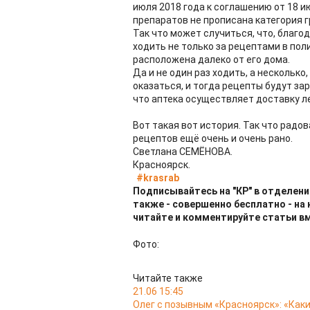
июля 2018 года к соглашению от 18 и
препаратов не прописана категория г
Так что может случиться, что, благо
ходить не только за рецептами в поли
расположена далеко от его дома.
Да и не один раз ходить, а несколько
оказаться, и тогда рецепты будут з
что аптека осуществляет доставку л
Вот такая вот история. Так что рад
рецептов ещё очень и очень рано.
Светлана СЕМЁНОВА.
Красноярск.
#krasrab
Подписывайтесь на "КР" в отделени
также - совершенно бесплатно - на
читайте и комментируйте статьи в
Фото:
Читайте также
21.06 15:45
Олег с позывным «Красноярск»: «Как