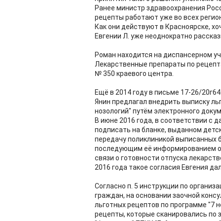
Ранее министр здравоохранения Росс
рецепты работают уже во всех регио
Как они действуют в Красноярске, хо
Евгении Л. уже неоднократно рассказ
Роман находится на диспансерном уч
Лекарственные препараты по рецепта
№ 350 краевого центра.
Ещё в 2014 году в письме 17-26/20г6
Янин предлагал внедрить выписку ль
нозологий" путём электронного доку
В июне 2016 года, в соответствии с 
подписать на бланке, выданном детс
передачу поликлиникой выписанных б
последующим её информированием о
связи о готовности отпуска лекарств
2016 года такое согласия Евгения дал
Согласно п. 5 инструкции по организ
граждан, на основании заочной конс
льготных рецептов по программе "7 
рецепты, которые сканировались по 