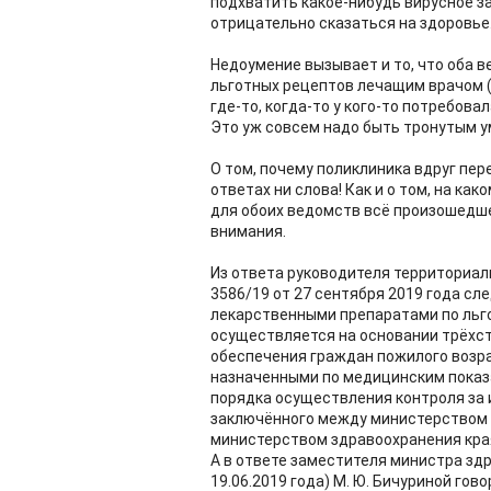
подхватить какое-нибудь вирусное з
отрицательно сказаться на здоровье
Недоумение вызывает и то, что оба в
льготных рецептов лечащим врачом (
где-то, когда-то у кого-то потребова
Это уж совсем надо быть тронутым у
О том, почему поликлиника вдруг пер
ответах ни слова! Как и о том, на ка
для обоих ведомств всё произошедше
внимания.
Из ответа руководителя территориаль
3586/19 от 27 сентября 2019 года сл
лекарственными препаратами по льго
осуществляется на основании трёхст
обеспечения граждан пожилого возр
назначенными по медицинским показа
порядка осуществления контроля за 
заключённого между министерством 
министерством здравоохранения края 
А в ответе заместителя министра зд
19.06.2019 года) М. Ю. Бичуриной гов