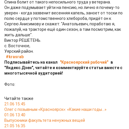
Спина болит от такого непосильного труда у ветерана.
Он даже подумывает уйти на пенсию, но лично я почему-то
уверен - когда зазвенит весенняя капель, заноет от тоски по
полю сердце у потомственного хлебороба, придёт он к
Сергею Анисимову и скажет: "Анатольевич, поработаю я,
пожалуй, на тракторе ещё один сезон, а там посмотрим, как
жить дальше".
Виктор РЕШЕТЕНЬ.
с. Восточное,
Уярский район.
#krasrab
Подписывайтесь на канал
"Красноярский рабочий"
в
"Яндекс.Дзен", читайте и комментируйте статьи вместе с
многотысячной аудиторией!
Фото:
Читайте также
21.06 15:45
Олег с позывным «Красноярск»: «Какие наши годы…»
01.06 13:40
Выпускники факультета ненужных вещей
21.05 16:35