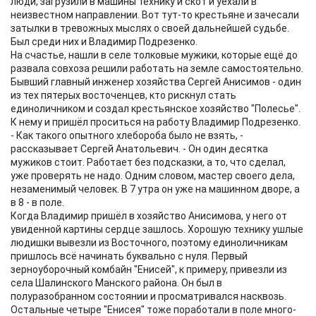
люди, загрузили в машины технику и скот и уехали в
неизвестном направлении. Вот тут-то крестьяне и зачесали
затылки в тревожных мыслях о своей дальнейшей судьбе.
Был среди них и Владимир Подрезенко.
На счастье, нашли в селе толковые мужики, которые ещё до
развала совхоза решили работать на земле самостоятельно.
Бывший главный инженер хозяйства Сергей Анисимов - один
из тех пятерых восточенцев, кто рискнул стать
единоличником и создал крестьянское хозяйство "Полесье".
К нему и пришёл проситься на работу Владимир Подрезенко.
- Как такого опытного хлебороба было не взять, -
рассказывает Сергей Анатольевич. - Он один десятка
мужиков стоит. Работает без подсказки, а то, что сделал,
уже проверять не надо. Одним словом, мастер своего дела,
незаменимый человек. В 7 утра он уже на машинном дворе, а
в 8 - в поле.
Когда Владимир пришёл в хозяйство Анисимова, у него от
увиденной картины сердце зашлось. Хорошую технику ушлые
людишки вывезли из Восточного, поэтому единоличникам
пришлось всё начинать буквально с нуля. Первый
зерноуборочный комбайн "Енисей", к примеру, привезли из
села Шалинского Манского района. Он был в
полуразобранном состоянии и просматривался насквозь.
Остальные четыре "Енисея" тоже поработали в поле много-