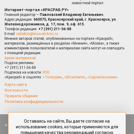
новостной портал
Интернет-портал «КРАСРАБ.РУ»
Главный редактор —
Павловский Владимир Евгеньевич.
Адрес редакции:
660075, Красноярский край, г. Красноярск, ул.
Железнодорожников, д. 17, пом. 9, оф. 615.
Телефон редакции:
+7 (391) 211-56-88
E-mail:
redaktor@krasrab.krsn.ru
Мнения авторов статей, опубликованных на портале «Красраб»,
материалов, размещённых в разделах «Мнения», «Молва», а также
комментариев пользователей к материалам сайта могут не совпадать
с позицией редакции.
Архив материалов
Подача рекламы:
+7 (391) 211-56-88
Подписка на новости:
RSS
«Красраб» в соцсетях:
«Телеграм»
,
«ВКонтакте»
,
«Одноклассники»
Карта сайта
Все новости
Правила общения
Политика конфиденциальности
Оставаясь на сайте, Вы даете согласие на
Все права защищены. Любые материалы, размещённые на портале
использование cookies, которые применяются для
«Красраб.ру» сотрудниками редакции, нештатными авторами
повышения качества рекомендаций согласно