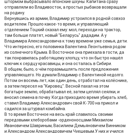
штормом выбрасывало японские шхуны. Капитана сразу
отправляли во Владивосток, а простых рыбаков возвращали
на родину.
Вернувшись из армии, Владимир устроился в родной совхоз
водителем. Прошло какое-то время, и управляющий
отделением Тоцкий сказал ему: мол, переходи на трактор,
там больше платят, новый "Беларусь" дададим. А у
Владимира Александровича к тому времени уже семья, дети.
Что интересно, его половинка Валентина Леонтьевна родом
из солнечного Крыма. В Восточное она приехала в гости, да
так понравилась работящему хлопцу, что он быстро нашёл
ключик к сердцу красавицы, и она осталась в Сибири.
В общем, было, о чём поразмышлять после предложения
управляющего. Но думали Владимир с Валентиной недолго.
Потом он восемь лет, как один день, отработал на колёснике,
а затем пересел на "Кировец". Весной пахал на этом
богатыре землю, обрабатывал её, затем цеплял сеялки, и
вносил семена в почву. Когда приходило время убирать хлеб,
ставил Владимир Александрович свой К-700 на прикол и
садился за штурвал комбайна.
В то время Восточное на весь край славилось своими
передовыми хлеборобами -орденоносцами Михаилом
Ивановичем Шавриным, Василием Демьяновичем Винником
и Александром Александровичем Чуешевым.У них и учился