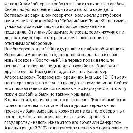
молодой комбайнёр, как работать, как стать на ты с хлебом.
Секрет их успеха был в том, что они любили своё дело.
Вставали до зари и, как говорится, вкалывали до глубокой
ночи. Не считали комбайны "Сибиряк" или "Енисей" плохими, а
ухаживали за ними так, что в полосе техника их не
подводила. Эту науку Владимир Александрович изучил от и
до, поэтому вскоре стал равняться в показателях с
опытными хлеборобами.
Всё бы хорошо, да в 1986 году решили в районе объединить
Воронино и Восточное в одно целое и создать на их базе
новый совхоз - "Восточный". На первых порах дело шло
неплохо, и то верное, ведь кадры в хозяйстве были один
другого лучше. Каждый гвардеец жатвы. Владимир
Александрович Подрезенко - среди них. Меньше 12-13 тысяч
центнеров зерна за сезон он никогда не намолачивал. Сейчас
этот показатель кажется скромным, но надо учесть, что в ту
пору и комбайны были не такими мощными.
К сожалению, в начале нового века совхоз "Восточный" стал
сдавать по всем позициям. И хотя урожаи зерновых по-
прежнему были высокие, в хозяйстве не хватало оборотных
средств, чтобы вовремя платить людям зарплату, а
государству - налоги. Из-за этого его объявили банкротом.
А в один из дней 2002 года приехали незнамо откуда какие-то