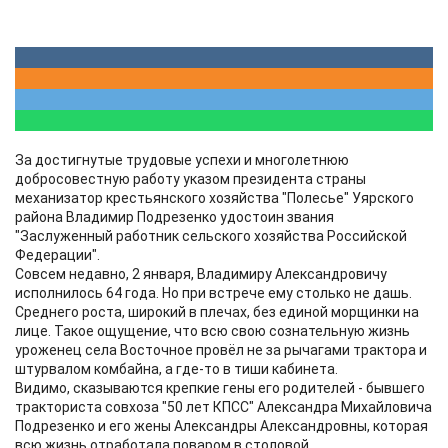
За достигнутые трудовые успехи и многолетнюю
добросовестную работу указом президента страны
механизатор крестьянского хозяйства "Полесье" Уярского
района Владимир Подрезенко удостоин звания
"Заслуженный работник сельского хозяйства Российской
Федерации".
Совсем недавно, 2 января, Владимиру Александровичу
исполнилось 64 года. Но при встрече ему столько не дашь.
Среднего роста, широкий в плечах, без единой морщинки на
лице. Такое ощущение, что всю свою сознательную жизнь
уроженец села Восточное провёл не за рычагами трактора и
штурвалом комбайна, а где-то в тиши кабинета.
Видимо, сказываются крепкие гены его родителей - бывшего
тракториста совхоза "50 лет КПСС" Александра Михайловича
Подрезенко и его жены Александры Александровны, которая
всю жизнь отработала поваром в столовой.