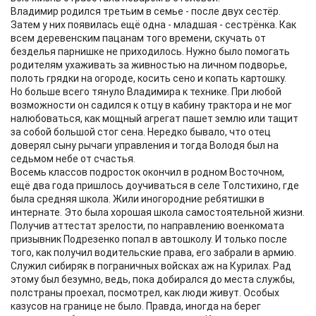
Владимир родился третьим в семье - после двух сестёр.
Затем у них появилась ещё одна - младшая - сестрёнка. Как
всем деревенским пацанам того времени, скучать от
безделья парнишке не приходилось. Нужно было помогать
родителям ухаживать за живностью на личном подворье,
полоть грядки на огороде, косить сено и копать картошку.
Но больше всего тянуло Владимира к технике. При любой
возможности он садился к отцу в кабину трактора и не мог
налюбоваться, как мощный агрегат пашет землю или тащит
за собой большой стог сена. Нередко бывало, что отец
доверял сыну рычаги управления и тогда Володя был на
седьмом небе от счастья.
Восемь классов подросток окончил в родном Восточном,
ещё два года пришлось доучиваться в селе Толстихино, где
была средняя школа. Жили иногородние ребятишки в
интернате. Это была хорошая школа самостоятельной жизни.
Получив аттестат зрелости, по направлению военкомата
призывник Подрезенко попал в автошколу. И только после
того, как получил водительские права, его забрали в армию.
Служил сибиряк в пограничных войсках аж на Курилах. Рад
этому был безумно, ведь, пока добирался до места службы,
полстраны проехал, посмотрел, как люди живут. Особых
казусов на границе не было. Правда, иногда на берег