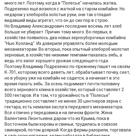
много лет. Поэтому, когда в "Полесье" началась жатва,
Подрезенко ещё возился с жаткой на старом комбайне. Но
недаром у хлебороба золотые руки, они так отладил
видавший виды агрегат, что он до сих пор в строю.
Но Владимир Александрович последние восемь лет хлеб
больше не убирает. Причин тому много. Во-первых, в
хозяйстве появилось два новых зерноуборочных комбайна
"Нью Холланд". Их доверили управлять более молодым
механизаторам. Во-вторых, пока опытный хлебороб молотил
зерновые, в хозяйстве низкими темпами пахалась зябь, а
ведь это залог хорошего урожая следующего года.
Поэтому Владимир Подрезенко по-прежнему пашет на своём
К-701, которому всего девять лет, обрабатывает почву, сеет,
но в уборку уже на комбайн не садится, а начинает в это
время пахать зябь. За осень поднимает почти половину
всего зернового клина в хозяйстве, который составляет 2
500 гектаров. И в том, что урожайность в "Полесье"
традиционно составляет не менее 30 центнеров зерна с
гектара, есть немалая заслуга передового механизатора.
Всё отлично у передовика и на личном фронте. Жена
Валентина Леонтьевна даром что из Крыма, пока в
Восточном были коровы и свиньи, трудилась в совхозе
свинаркой, потом дояркой. Когда фермы разорили, торговала
в сельском магазине, затем работала в библиотеке.