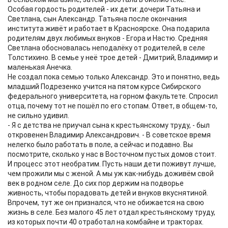
Особая гордость родителей - их дети: дочери Татьяна и
Светлана, сын Александр. Татьяна после окончания
института живёт и работает в Красноярске. Она подарила
родителям двух любимых внуков - Егора и Настю. Средняя
Светлана обосновалась неподалёку от родителей, в селе
Толстихино. В семье у неё трое детей - Дмитрий, Владимир и
маленькая Анечка.
Не создал пока семью только Александр. Это и понятно, ведь
младший Подрезенко учится на пятом курсе Сибирского
федерального университета, на горном факультете. Спросил
отца, почему тот не пошёл по его стопам. Ответ, в общем-то,
не сильно удивил.
- Я с детства не приучал сына к крестьянскому труду, - был
откровенен Владимир Александрович. - В советское время
нелегко было работать в поле, а сейчас и подавно. Вы
посмотрите, сколько у нас в Восточном пустых домов стоит.
И процесс этот необратим. Пусть наши дети поживут лучше,
чем прожили мы с женой. А мы уж как-нибудь доживём свой
век в родном селе. До сих пор держим на подворье
живность, чтобы порадовать детей и внуков вкуснятиной.
Впрочем, тут же он признался, что не обижается на свою
жизнь в селе. Без малого 45 лет отдал крестьянскому труду,
из которых почти 40 отработал на комбайне и тракторах.