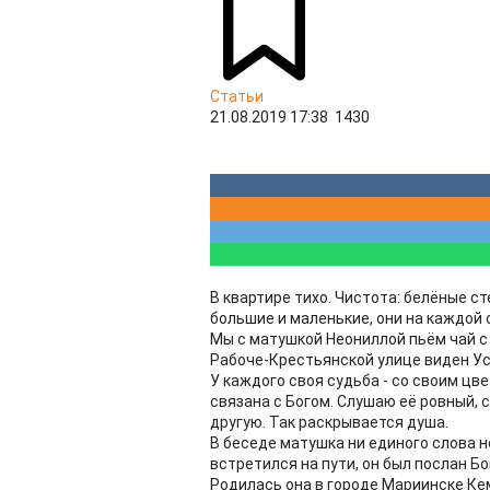
Статьи
21.08.2019 17:38
1430
В квартире тихо. Чистота: белёные ст
большие и маленькие, они на каждой 
Мы с матушкой Неониллой пьём чай с 
Рабоче-Крестьянской улице виден Усп
У каждого своя судьба - со своим цв
связана с Богом. Слушаю её ровный, 
другую. Так раскрывается душа.
В беседе матушка ни единого слова не
встретился на пути, он был послан Бо
Родилась она в городе Мариинске Ке