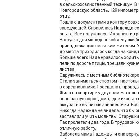
в сельскохозяйственный техникум. В 
Новгородскую область, 129 километро
отцу.
Пошла с документами в контору совхо
заведующей. Справилась Надежда со с
опыта. Всё получалось. И коллектив 
Нагрузка для молоденькой девушки б
принадлежащие сельским жителям. У
до места приходилось когда на коне, 
Больше всего Наде нравилось ходить
пели по дороге птицы, трещали кузне
листва.
Сдружилась с местным библиотекаре
Стала заниматься спортом - настоль
в соревнованиях. Посещала в проводи
Жила на квартире у двух замечательн
перешагнув порог дома,- две иконы в 
аккуратно вышитые занавесочки. Бабу
Никогда Надежда не видела, что бы он
заставляли учить молитвы. Старушки 
Так пролетели два года. В трудовой 
отличную работу.
Заболела мама Надежды, и она верну