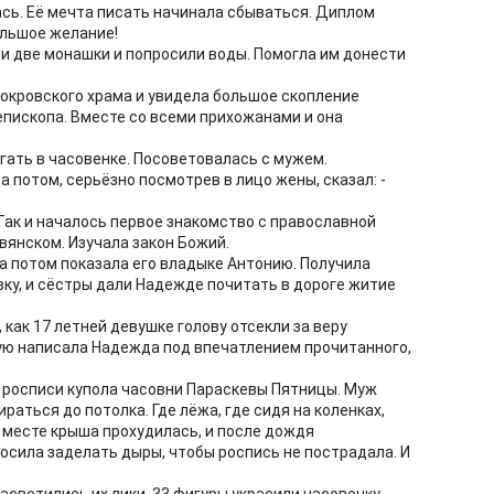
ась. Её мечта писать начинала сбываться. Диплом
большое желание!
ли две монашки и попросили воды. Помогла им донести
кровского храма и увидела большое скопление
епископа. Вместе со всеми прихожанами и она
ть в часовенке. Посоветовалась с мужем.
 а потом, серьёзно посмотрев в лицо жены, сказал: -
Так и началось первое знакомство с православной
вянском. Изучала закон Божий.
а потом показала его владыке Антонию. Получила
вку, и сёстры дали Надежде почитать в дороге житие
 как 17 летней девушке голову отсекли за веру
рую написала Надежда под впечатлением прочитанного,
 росписи купола часовни Параскевы Пятницы. Муж
раться до потолка. Где лёжа, где сидя на коленках,
 месте крыша прохудилась, и после дождя
осила заделать дыры, чтобы роспись не пострадала. И