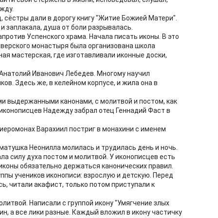
жду.
д, сёстры дали в дорогу книгу "Житие Божией Матери".
и заплакала, душа от боли разрывалась.
апротив Успенского храма. Начала писать иконы. В это
Иверского монастыря была организована школа
ная мастерская, где изготавливали иконные доски,
л Анатолий Иванович Лебедев. Многому научил
ов. Здесь же, в келейном корпусе, и жила она в
еми выдержанными канонами, с молитвой и постом, как
 иконописцев Надежду забрал отец Геннадий Фаст в
иеромонах Варахиил постриг в монахини с именем
матушка Неонилла молилась и трудилась день и ночь.
ла силу духа постом и молитвой. У иконописцев есть
 иконы обязательно держаться канонических правил.
ппы учеников иконописи: взрослую и детскую. Перед
ь, читали акафист, только потом приступали к
олитвой. Написали с группой икону "Умягчение злых
ин, а все лики разные. Каждый вложил в икону частичку