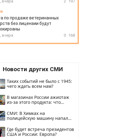
, вчера
2
197
иа
а по продаже ветеринанных
рств без лицензии будут
локироаны
, вчера
0
168
Новости других СМИ
Таких событий не было с 1945:
чего ждать всем нам?
В магазинах России ажиотаж
из-за этого продукта: что
купить?
СМИ: В Химках на
полицейскую машину напали
и подожгли.
Где будет встреча президентов
США и России: Европа?