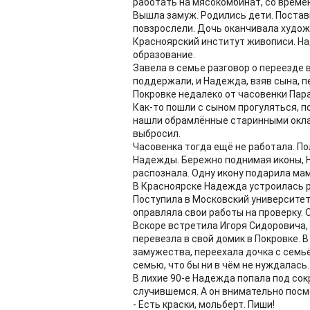
работать на мясокомбинат, со време
Вышла замуж. Родились дети. Постав
повзрослели. Дочь оканчивала художе
Красноярский институт живописи. Н
образование.
Завела в семье разговор о переезде 
поддержали, и Надежда, взяв сына, п
Покровке недалеко от часовенки Пар
Как-то пошли с сыном прогуляться, 
нашли обрамлённые старинными оклад
выбросил.
Часовенка тогда ещё не работала. По
Надежды. Бережно поднимая иконы, Н
распознала. Одну икону подарила мам
В Красноярске Надежда устроилась ра
Поступила в Московский университет
оправляла свои работы на проверку. 
Вскоре встретила Игоря Сидоровича,
перевезла в свой домик в Покровке. 
замужества, переехала дочка с семьё
семью, что бы ни в чём не нуждалась.
В лихие 90-е Надежда попала под со
случившемся. А он внимательно посмо
- Есть краски, мольберт. Пиши!