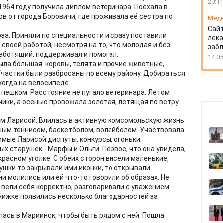
20:11
1964 году получила диплом ветеринара. Поехала в
в от города Боровичи, где проживала её сестра по
Мед
Сайт
за. Приняли по специальности и сразу поставили
лека
воей работой, несмотря на то, что молодая и без
заб
работящий, поддерживал и помогал.
14:05
ыла большая: коровы, телята и прочие животные,
частки были разбросаны по всему району. Добираться
когда на велосипеде.
 пешком. Расстояние не пугало ветеринара. Летом
чики, а осенью провожала золотая, летящая по ветру
м Ларисой. Влилась в активную комсомольскую жизнь.
ным теннисом, баскетболом, волейболом. Участвовала
мые Ларисой диспуты, конкурсы, огоньки.
ых старушек - Марфы и Ольги. Первое, что она увидела,
красном уголке. С обеих сторон висели маленькие,
шки то закрывали ими иконки, то открывали.
и молились или ей что-то говорили об образах. Не
вели себя корректно, разговаривали с уважением.
книжке появились несколько благодарностей за
лась в Мариинск, чтобы быть рядом с ней. Пошла