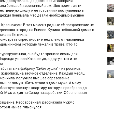
нем дослужилась до должности главврача.
или большой деревянный дом. Шло время, дети
ственную школу, и её готовили к поступлению в
адежда понимала, что детям необходимо высшее
в Красноярск. В тот момент родные её предложение не
ереехала в город на Енисее. Купила небольшой домик в
аскевы Пятницы.
посмотреть окрестности и недалеко от часовенки
ами иконы, которые лежали в траве. Кто-то
луразрушенная, она будто хранила иконы для
адежда узнала Казанскую, а другую так и не
е.
ботать на фабрику "Сибигрушка" - на роспись.
 живописи, на заочное отделение. Каждый месяц
Окончила, получила высшее образование.
 вышла замуж. Жить стали в доме мужа. А маму
В благоустроенную квартиру, которую приобрела до
й. Муж ездил на Север на заработки. Обеспечивал
кращение. Расстроенная, рассказала мужу о
трел на неё, улыбнулся: