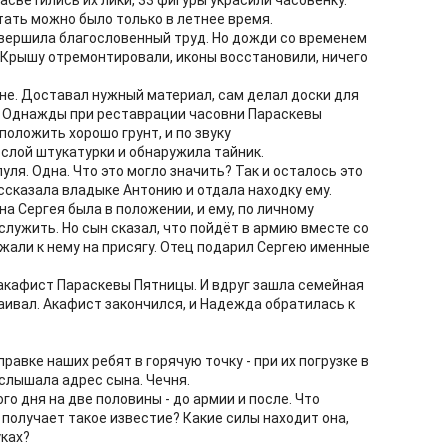
асветились их лики, 33 фигуры украсили часовенку.
отать можно было только в летнее время.
вершила благословенный труд. Но дожди со временем
 Крышу отремонтировали, иконы восстановили, ничего
ене. Доставал нужный материал, сам делал доски для
. Однажды при реставрации часовни Параскевы
положить хорошо грунт, и по звуку
 слой штукатурки и обнаружила тайник.
уля. Одна. Что это могло значить? Так и осталось это
ссказала владыке Антонию и отдала находку ему.
а Сергея была в положении, и ему, по личному
служить. Но сын сказал, что пойдёт в армию вместе со
жали к нему на присягу. Отец подарил Сергею именные
акафист Параскевы Пятницы. И вдруг зашла семейная
аивал. Акафист закончился, и Надежда обратилась к
равке наших ребят в горячую точку - при их погрузке в
 услышала адрес сына. Чечня.
о дня на две половины - до армии и после. Что
а получает такое известие? Какие силы находит она,
уках?