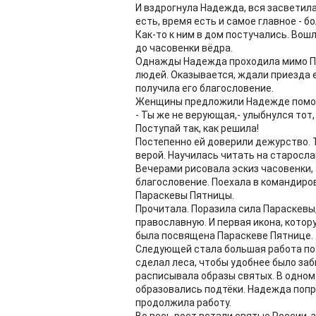
И вздрогнула Надежда, вся засветил
есть, время есть и самое главное - 
Как-то к ним в дом постучались. Вош
до часовенки вёдра.
Однажды Надежда проходила мимо По
людей. Оказывается, ждали приезда 
получила его благословение.
Женщины предложили Надежде помога
- Ты же не верующая,- улыбнулся тот,
Поступай так, как решила!
Постепенно ей доверили дежурство. 
верой. Научилась читать на старосла
Вечерами рисовала эскиз часовенки, 
благословение. Поехала в командиро
Параскевы Пятницы.
Прочитала. Поразила сила Параскевы,
православную. И первая икона, кото
была посвящена Параскеве Пятнице.
Следующей стала большая работа по
сделал леса, чтобы удобнее было заби
расписывала образы святых. В одном
образовались подтёки. Надежда попр
продолжила работу.