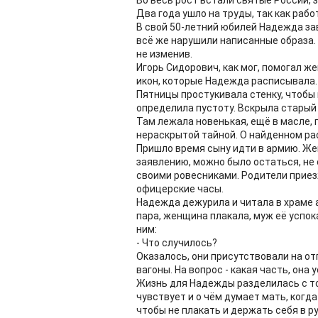
Во весь рост встали святые России, з
Два года ушло на труды, так как раб
В свой 50-летний юбилей Надежда за
всё же нарушили написанные образа.
не изменив.
Игорь Сидорович, как мог, помогал ж
икон, которые Надежда расписывала
Пятницы простукивала стенку, чтобы 
определила пустоту. Вскрыла старый
Там лежала новенькая, ещё в масле, п
нераскрытой тайной. О найденном ра
Пришло время сыну идти в армию. Жен
заявлению, можно было остаться, не 
своими ровесниками. Родители приез
офицерские часы.
Надежда дежурила и читала в храме 
пара, женщина плакала, муж её успок
ним:
- Что случилось?
Оказалось, они присутствовали на отп
вагоны. На вопрос - какая часть, она
Жизнь для Надежды разделилась с тог
чувствует и о чём думает мать, когд
чтобы не плакать и держать себя в р