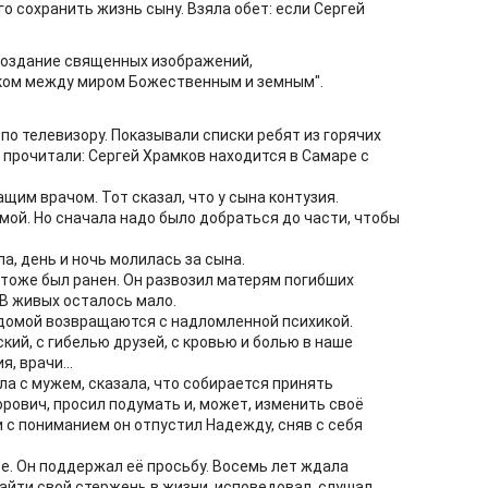
о сохранить жизнь сыну. Взяла обет: если Сергей
 создание священных изображений,
ком между миром Божественным и земным".
о телевизору. Показывали списки ребят из горячих
И прочитали: Сергей Храмков находится в Самаре с
щим врачом. Тот сказал, что у сына контузия.
мой. Но сначала надо было добраться до части, чтобы
а, день и ночь молилась за сына.
 тоже был ранен. Он развозил матерям погибших
 В живых осталось мало.
, домой возвращаются с надломленной психикой.
ский, с гибелью друзей, с кровью и болью в наше
, врачи...
а с мужем, сказала, что собирается принять
рович, просил подумать и, может, изменить своё
 с пониманием он отпустил Надежду, сняв с себя
е. Он поддержал её просьбу. Восемь лет ждала
айти свой стержень в жизни, исповедовал, слушал,