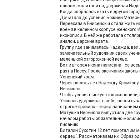
словом, молитвой поддерживая Наде
Когда собралась ехать в другой горо
Дочитала до успения Божией Матери 
Переехала в Енисейск и стала жить н
время в келейном корпусе женского 
иконописи. В ней же работала столяр
аналои, царские врата.
Группу, где занималась Надежда, вё
замечательный художник своих ученик
маленькой отгороженной келье.
Вот и вторая икона написана - со вс
раз на Пасху. После окончания школы
Успенский храм.
Через восемь лет Надежду Храмкову 
Неонилла.
Чтобы усвоить искусство иконописи, 
Училась удерживать себя, воспитыва
строгое правило - перед написанием
Матушка Неонилла выпустила две гру
началом работы обязательно молилис
писанию.
Виталий Сухотин 12 лет помогал им м
сердец". Рассматриваем их. Образ од