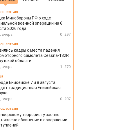
сшествия
ка Минобороны РФ о ходе
иальной военной операции на 6
ста 2026 года
, вчера
0
297
сшествия
вились кадры с места падения
омоторного самолёта Cessna-182R
кутской области
, вчера
1
270
ша
роде Енисейске 7 и 8 августа
дёт традиционная Енисейская
арка
, вчера
0
207
сшествия
ноярскому террористу заочно
ъявлено обвинение в совершении
ступлений