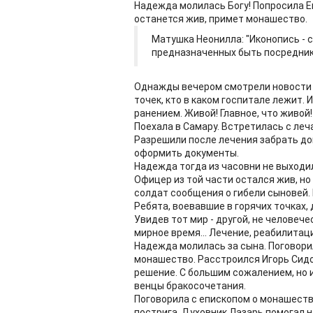
Надежда молилась Богу! Попросила Ег
останется жив, примет монашество.
Матушка Неонилла: "Иконопись -
предназначенных быть посредни
Однажды вечером смотрели новости п
точек, кто в каком госпитале лежит. 
ранением. Живой! Главное, что живой!
Поехала в Самару. Встретилась с леча
Разрешили после лечения забрать до
оформить документы.
Надежда тогда из часовни не выходил
Офицер из той части остался жив, но
солдат сообщения о гибели сыновей.
Ребята, воевавшие в горячих точках
Увидев тот мир - другой, не человече
мирное время... Лечение, реабилитация
Надежда молилась за сына. Поговорил
монашество. Расстроился Игорь Сидо
решение. С большим сожалением, но и
венцы бракосочетания.
Поговорила с епископом о монашеств
пострига. Духовник Лазарь помогал н