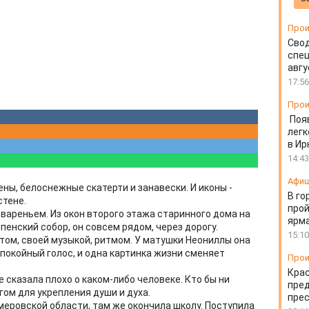
Прои
Свод
спец
авгу
17:56
Прои
Поя
легк
в Ир
14:43
Афи
ены, белоснежные скатерти и занавески. И иконы -
В го
стене.
прой
вареньем. Из окон второго этажа старинного дома на
ярм
енский собор, он совсем рядом, через дорогу.
15:10
етом, своей музыкой, ритмом. У матушки Неониллы она
спокойный голос, и одна картинка жизни сменяет
Прои
Крас
 сказала плохо о каком-либо человеке. Кто бы ни
пред
гом для укрепления души и духа.
пре
меровской области, там же окончила школу. Поступила