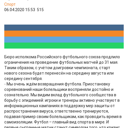
Спорт
06.04.2020 15:53
515
Бюро исполкома Российского футбольного союза продлило
ограничения на проведение футбольных матчей до 31 мая.
Таким образом, с учётом доигровки чемпионата, старт
нового сезона будет перенесён на середину августа или
середину сентября.
- Мы очень ждём возвращения футбола. Приостановку
соревнований наши болельщики восприняли достойно и
сознательно. Мы видим вклад футбольного сообщества в
борьбу с эпидемией: игроки и тренеры активно участвуют в
информационных кампаниях в поддержку мер защиты от
распространения вируса, ответственно тренируются,
подавая пример своим болельщикам, как проводить время в
самоизоляции. Футбол – главный вид спорта в мире. И
первые сыгранные матчи станут символом того, что кризис