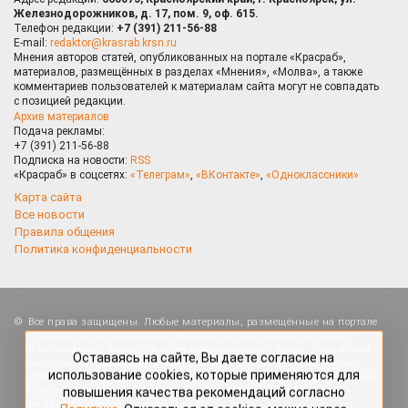
Железнодорожников, д. 17, пом. 9, оф. 615.
Телефон редакции:
+7 (391) 211-56-88
E-mail:
redaktor@krasrab.krsn.ru
Мнения авторов статей, опубликованных на портале «Красраб»,
материалов, размещённых в разделах «Мнения», «Молва», а также
комментариев пользователей к материалам сайта могут не совпадать
с позицией редакции.
Архив материалов
Подача рекламы:
+7 (391) 211-56-88
Подписка на новости:
RSS
«Красраб» в соцсетях:
«Телеграм»
,
«ВКонтакте»
,
«Одноклассники»
Карта сайта
Все новости
Правила общения
Политика конфиденциальности
Оставаясь на сайте, Вы даете согласие на
Все права защищены. Любые материалы, размещённые на портале
использование cookies, которые применяются для
«Красраб.ру» сотрудниками редакции, нештатными авторами
повышения качества рекомендаций согласно
и читателями, являются объектами авторского права. Полное или
Политике
. Отказаться от cookies, можно через
частичное использование материалов, размещённых на портале
настройки Вашего браузера.
«Красраб.ру», допускается только с письменного согласия редакции
с указанием ссылки на источник. Все вопросы можно задать
по адресу
redaktor@krasrab.krsn.ru
.