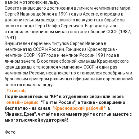
в мире мотогонок на льду.
Своего наивысшего достижения в личном чемпионате мира
Сергей Иванов добился в 1991 году в Ассене, опередив в
дополнительном заезде главного конкурента в борьбе за
золото шведа Пера Олофа Серениуса. Еще дважды он
становился чемпионом мира в составе сборной СССР (1987,
1991).
Внушителен перечень титулов Сергея Иванова в
чемпионатах СССР и России. Гонщик из Красноярска -
чемпион СССР 1987 года и чемпион России 1991 года в
личном зачете. В составе сборной команды Красноярского
края дважды становился чемпионом СССР и один раз
чемпионом России, неоднократно становился серебряным и
бронзовым призером различных официальных соревнований
по мотогонкам на льду.
#krasrab
Подписывайтесь на "КР" в отделениях связи или через
онлайн-сервис
"Почты России", а также - совершенно
бесплатно - на канал
"Красноярский рабочий"
в
"Яндекс.Дзен", читайте и комментируйте статьи вместе с
многотысячной аудиторией!
Фото: