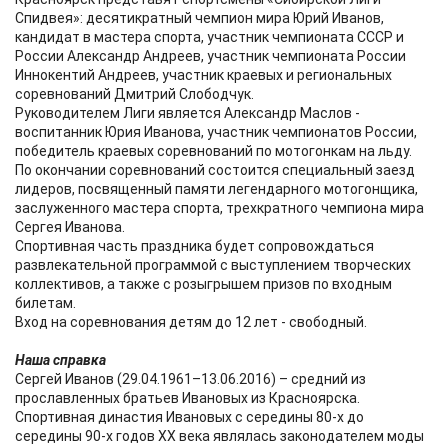
Спидвея»: десятикратный чемпион мира Юрий Иванов,
кандидат в мастера спорта, участник чемпионата СССР и
России Александр Андреев, участник чемпионата России
Иннокентий Андреев, участник краевых и региональных
соревнований Дмитрий Слободчук.
Руководителем Лиги является Александр Маслов -
воспитанник Юрия Иванова, участник чемпионатов России,
победитель краевых соревнований по мотогонкам на льду.
По окончании соревнований состоится специальный заезд
лидеров, посвященный памяти легендарного мотогонщика,
заслуженного мастера спорта, трехкратного чемпиона мира
Сергея Иванова.
Спортивная часть праздника будет сопровождаться
развлекательной программой с выступлением творческих
коллективов, а также с розыгрышем призов по входным
билетам.
Вход на соревнования детям до 12 лет - свободный.
Наша справка
Сергей Иванов (29.04.1961–13.06.2016) – средний из
прославленных братьев Ивановых из Красноярска.
Спортивная династия Ивановых с середины 80-х до
середины 90-х годов ХХ века являлась законодателем моды