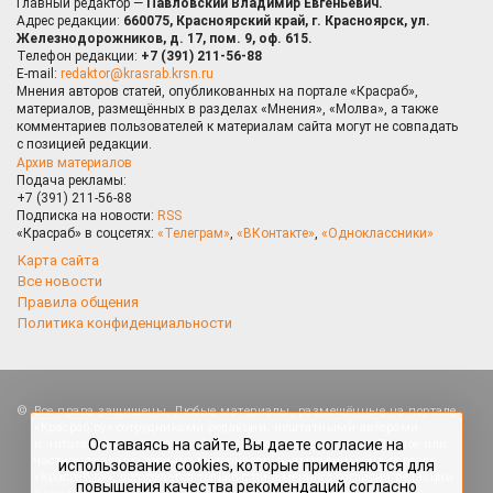
Главный редактор —
Павловский Владимир Евгеньевич.
Адрес редакции:
660075, Красноярский край, г. Красноярск, ул.
Железнодорожников, д. 17, пом. 9, оф. 615.
Телефон редакции:
+7 (391) 211-56-88
E-mail:
redaktor@krasrab.krsn.ru
Мнения авторов статей, опубликованных на портале «Красраб»,
материалов, размещённых в разделах «Мнения», «Молва», а также
комментариев пользователей к материалам сайта могут не совпадать
с позицией редакции.
Архив материалов
Подача рекламы:
+7 (391) 211-56-88
Подписка на новости:
RSS
«Красраб» в соцсетях:
«Телеграм»
,
«ВКонтакте»
,
«Одноклассники»
Карта сайта
Все новости
Правила общения
Политика конфиденциальности
Оставаясь на сайте, Вы даете согласие на
Все права защищены. Любые материалы, размещённые на портале
использование cookies, которые применяются для
«Красраб.ру» сотрудниками редакции, нештатными авторами
повышения качества рекомендаций согласно
и читателями, являются объектами авторского права. Полное или
Политике
. Отказаться от cookies, можно через
частичное использование материалов, размещённых на портале
настройки Вашего браузера.
«Красраб.ру», допускается только с письменного согласия редакции