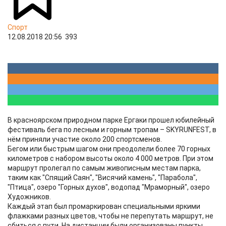
Спорт
12.08.2018 20:56
393
В красноярском природном парке Ергаки прошел юбилейный
фестиваль бега по лесным и горным тропам – SKYRUNFEST, в
нём приняли участие около 200 спортсменов.
Бегом или быстрым шагом они преодолели более 70 горных
километров с набором высоты около 4 000 метров. При этом
маршрут пролегал по самым живописным местам парка,
таким как "Спящий Саян", "Висячий камень", "Парабола",
"Птица", озеро "Горных духов", водопад "Мраморный", озеро
Художников.
Каждый этап был промаркирован специальными яркими
флажками разных цветов, чтобы не перепутать маршрут, не
сбиться с пути. На дистанции были организованы пункты