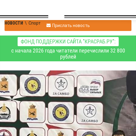
НОВОСТИ
\
Спорт
Прислать новость
ФОНД ПОДДЕРЖКИ САЙТА "КРАСРАБ.РУ":
с начала 2026 года читатели перечислили 32 800
рублей
Красноярские
самбисты – победители
и призёры
всероссийских
соревнований