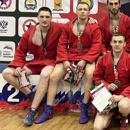
Спорт
08.06.2026 13:35
411
Фото:
Академия борьбы им. Д. Г. Миндиашвили
В Улан-Удэ (Бурятия) прошли всероссийские соревнования
по спортивному и боевому самбо памяти сотрудников ОМОН
"Кречет". В турнире приняли участие более 70 спортсменов
из 12 регионов страны.
Спортсмены сборной Красноярского края завоевали семь
медалей в спортивном самбо и одну медаль в боевом самбо.