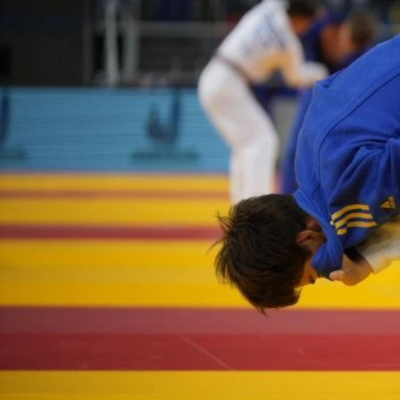
Спорт
01.09.2025 13:15
624
Фото:
Министерство спорта Красноярского края
Во Дворце спорта имени Ивана Ярыгина прошли
всероссийские соревнования по дзюдо памяти
заслуженного тренера России Владимира Назарова. В
турнире приняли участие более 150 спортсменов до 21 года
из 14 регионов страны.
Дзюдоисты из Красноярского края завоевали 15 медалей