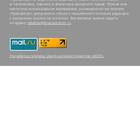
и читателями, являются объектами авторского права. Полное или
частичное использование материалов, размещённых на портале
«Красраб.ру», допускается только с письменного согласия редакции
с указанием ссылки на источник. Все вопросы можно задать
по адресу
redaktor@krasrab.krsn.ru
.
Разработка портала:
Центр интернет-проектов «МОЁ!»