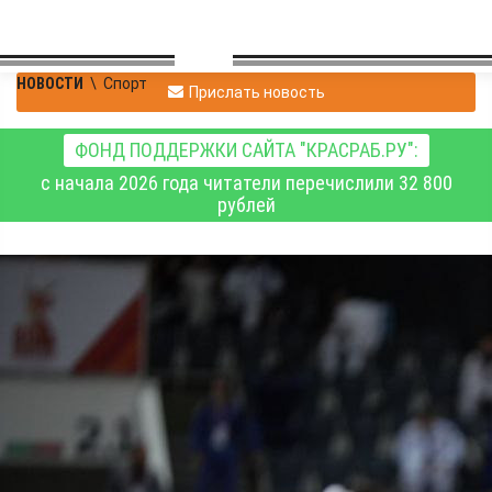
НОВОСТИ
\
Спорт
Прислать новость
ФОНД ПОДДЕРЖКИ САЙТА "КРАСРАБ.РУ":
с начала 2026 года читатели перечислили 32 800
рублей
У красноярских
дзюдоистов 15
медалей домашнего
турнира памяти
Владимира Назарова