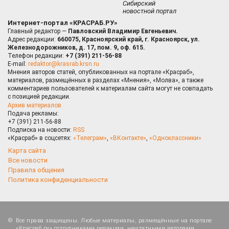
Сибирский
новостной портал
Интернет-портал «КРАСРАБ.РУ»
Главный редактор —
Павловский Владимир Евгеньевич.
Адрес редакции:
660075, Красноярский край, г. Красноярск, ул.
Железнодорожников, д. 17, пом. 9, оф. 615.
Телефон редакции:
+7 (391) 211-56-88
E-mail:
redaktor@krasrab.krsn.ru
Мнения авторов статей, опубликованных на портале «Красраб»,
материалов, размещённых в разделах «Мнения», «Молва», а также
комментариев пользователей к материалам сайта могут не совпадать
с позицией редакции.
Архив материалов
Подача рекламы:
+7 (391) 211-56-88
Подписка на новости:
RSS
«Красраб» в соцсетях:
«Телеграм»
,
«ВКонтакте»
,
«Одноклассники»
Карта сайта
Все новости
Правила общения
Политика конфиденциальности
Все права защищены. Любые материалы, размещённые на портале
«Красраб.ру» сотрудниками редакции, нештатными авторами