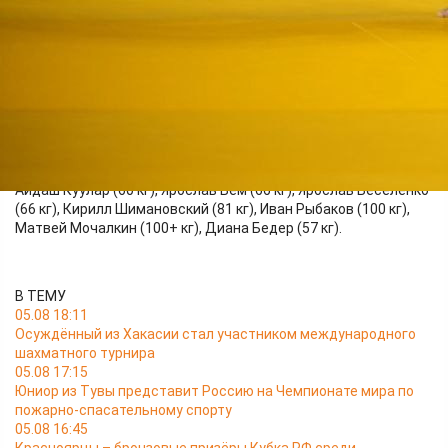
соревнований. Единственной победительницей в составе
команды нашего региона стала Валерия Соловей, занявшая
первое место в весе до 78 кг.
Серебряными призёрами стали Владислав Аристархов (55
кг), Владимир Литуев (60 кг), Илья Реун (66 кг), Ольга
Таранушенко (48 кг), Ярослава Хорошавина (57 кг), Алина
Андраханова (78+ кг).
Бронзовые медали завоевали Фёдор Шароглазов (60 кг),
Айдаш Куулар (60 кг), Ярослав Бем (66 кг), Ярослав Веселенко
(66 кг), Кирилл Шимановский (81 кг), Иван Рыбаков (100 кг),
Матвей Мочалкин (100+ кг), Диана Бедер (57 кг).
В ТЕМУ
05.08 18:11
Осуждённый из Хакасии стал участником международного
шахматного турнира
05.08 17:15
Юниор из Тувы представит Россию на Чемпионате мира по
пожарно-спасательному спорту
05.08 16:45