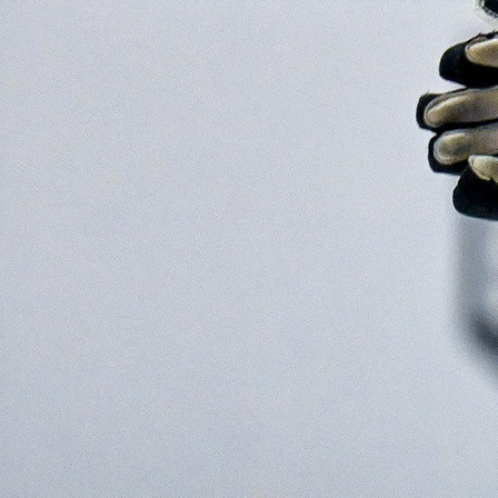
настоящий шквал атак. Казалось, ещё немного и
пропущенная шайба будет отыграна, но ни один из моментов
использован не был. «Химики» же постоянно проводили
острые контратаки и на 17-й минуте одна из них привела ко
второму голу: мастерски сыграл Матвей Заседа, поразивший
дальнюю от Дюбина «девятку». Обидно: красноярцы вроде
владели преимуществом, а на перерыв ушли с дефицитом в
две шайбы.
Второй период прошёл уже с игровым перевесом соперников:
они уже не позволяли «крылатым» спокойно развивать
наступление и достаточно много времени провели в зоне
«Сокола». На 28-й минуте шайба вновь оказалась за спиной
нашего голкипера: это Данил Пивчулин точно стрельнул
метров с пяти – 0:3. Правда, возможности сократить
отставание всё же были – целых шесть минут сибиряки
провели в численном большинстве, но оборона «Химика»
работала безупречно.
Как и ожидалось, третий игровой отрезок начался с атак
красноярцев. Очень хороший момент не использовал Егор
Морозов – в этом случае Куликов сыграл безупречно. Как
часто бывает, уже в ответной атаке Никита Шуйдин сделал
счёт 4:0. Казалось, интрига матча окончательно умерла.
И тут сказал своё слово Сергей Колесников. Он забил на этом