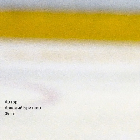
турнире уже третий гол и, что удивительно, снова при игре в
меньшинстве! А через три минуты капитан «Сокола» Алексей
Князев еще раз зажёг красный фонарь за воротами «Химика»
– 2:4. Неужели наступил перелом?
Увы. Концовку матча подмосковные хоккеисты провели
очень грамотно, дважды наказав красноярцев за излишнее
стремление отыграться.
«Сокол» (Красноярск) – «Химик» (Воскресенск) – 2:6 (0:2,
0:1, 2:3)
Голы:
0:1 Королёв (1.13). 0:2 Заседа (16.09). 0:3 Пивчулин
(27.44). 0:4 Шуйдин (43.21). 1:4 Колесников (44.31 – мен.). 2:4
Князев (47.29 – бол.). 2:5 Мансуров (50.14). 2:6 Заседа (52.55 –
бол.).
Броски в створ:
33 – 39.
Штраф:
16 – 16.
24 декабря. Жлобин. ЛД «Металлург». 1300 зрителей.
Автор:
Аркадий Бритков
Фото:
В ТЕМУ
10.08 19:58