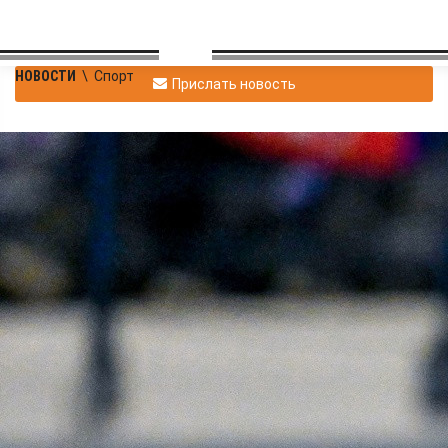
НОВОСТИ
\
Спорт
Прислать новость
Хоккеисты
красноярского
«Сокола» проиграли в
финале Кубка Дружбы
В финальном матче Евро-Азиатского Кубка Дружбы наша
команда уступила воскресенскому «Химику» со счётом 2:6.
Спорт