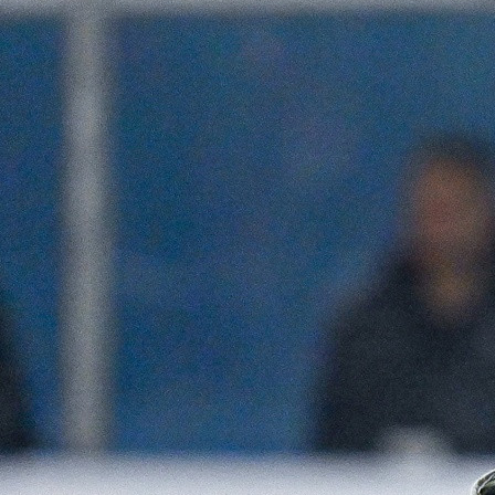
25.12.2023 03:12
2265
Нападающий «Сокола» Сергей Колесников все три своих
шайбы в финальном турнире Кубка Дружбы забросил при
игре в меньшинстве.
Фото:
vk.com/hcsokol_krsk
Как известно, в прошлом сезоне именно «Сокол» с «Химиком»
сошлись в финальной серии за титул чемпиона ВХЛ. Тогда
подмосковные хоккеисты взяли верх во всех четырёх матчах.
Может на сей раз красноярцам улыбнётся удача?
Сибиряки уже на первой минуте могли выйти вперёд, но все
три опасных броска цели не достигли. А вот первая же атака
воскресенцев принесла им успех: Вениамин Королёв,
оказавшись с глазу на глаз с вратарём «Сокола»
Александром Дюбиным, открыл счёт. В ответ наши
хоккеисты обрушили на ворота Дмитрия Куликова