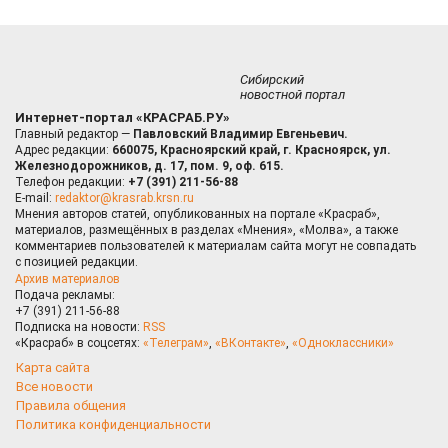
Сибирский
новостной портал
Интернет-портал «КРАСРАБ.РУ»
Главный редактор —
Павловский Владимир Евгеньевич.
Адрес редакции:
660075, Красноярский край, г. Красноярск, ул.
Железнодорожников, д. 17, пом. 9, оф. 615.
Телефон редакции:
+7 (391) 211-56-88
E-mail:
redaktor@krasrab.krsn.ru
Мнения авторов статей, опубликованных на портале «Красраб»,
материалов, размещённых в разделах «Мнения», «Молва», а также
комментариев пользователей к материалам сайта могут не совпадать
с позицией редакции.
Архив материалов
Подача рекламы:
+7 (391) 211-56-88
Подписка на новости:
RSS
«Красраб» в соцсетях:
«Телеграм»
,
«ВКонтакте»
,
«Одноклассники»
Карта сайта
Все новости
Правила общения
Политика конфиденциальности