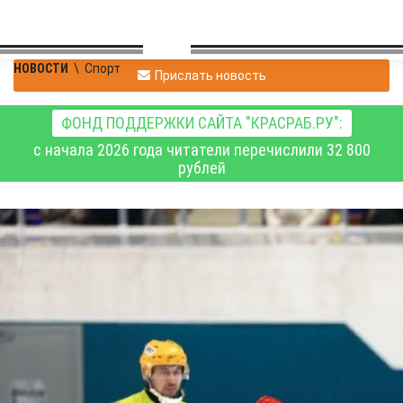
НОВОСТИ
\
Спорт
Прислать новость
ФОНД ПОДДЕРЖКИ САЙТА "КРАСРАБ.РУ":
с начала 2026 года читатели перечислили 32 800
рублей
Хоккеисты
красноярского «Енисея»
на своём поле
разгромили «Волгу»
После четырёх выездных матчей наши игроки вернулись под
крышу родного стадиона и одержали уверенную победу.