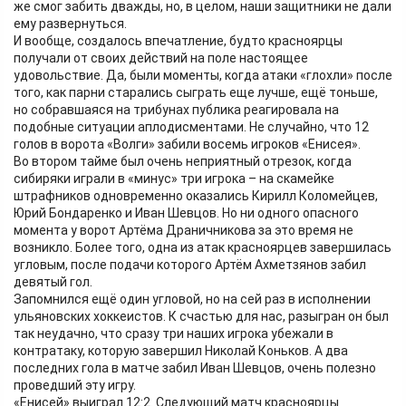
же смог забить дважды, но, в целом, наши защитники не дали
ему развернуться.
И вообще, создалось впечатление, будто красноярцы
получали от своих действий на поле настоящее
удовольствие. Да, были моменты, когда атаки «глохли» после
того, как парни старались сыграть еще лучше, ещё тоньше,
но собравшаяся на трибунах публика реагировала на
подобные ситуации аплодисментами. Не случайно, что 12
голов в ворота «Волги» забили восемь игроков «Енисея».
Во втором тайме был очень неприятный отрезок, когда
сибиряки играли в «минус» три игрока – на скамейке
штрафников одновременно оказались Кирилл Коломейцев,
Юрий Бондаренко и Иван Шевцов. Но ни одного опасного
момента у ворот Артёма Драничникова за это время не
возникло. Более того, одна из атак красноярцев завершилась
угловым, после подачи которого Артём Ахметзянов забил
девятый гол.
Запомнился ещё один угловой, но на сей раз в исполнении
ульяновских хоккеистов. К счастью для нас, разыгран он был
так неудачно, что сразу три наших игрока убежали в
контратаку, которую завершил Николай Коньков. А два
последних гола в матче забил Иван Шевцов, очень полезно
проведший эту игру.
«Енисей» выиграл 12:2. Следующий матч красноярцы