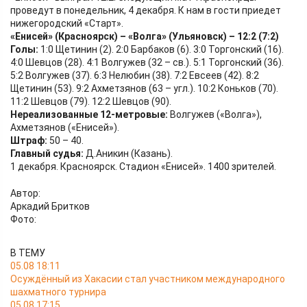
проведут в понедельник, 4 декабря. К нам в гости приедет
нижегородский «Старт».
«Енисей» (Красноярск) – «Волга» (Ульяновск) – 12:2 (7:2)
Голы:
1:0 Щетинин (2). 2:0 Барбаков (6). 3:0 Торгонский (16).
4:0 Шевцов (28). 4:1 Волгужев (32 – св.). 5:1 Торгонский (36).
5:2 Волгужев (37). 6:3 Нелюбин (38). 7:2 Евсеев (42). 8:2
Щетинин (53). 9:2 Ахметзянов (63 – угл.). 10:2 Коньков (70).
11:2 Шевцов (79). 12:2 Шевцов (90).
Нереализованные 12-метровые:
Волгужев («Волга»),
Ахметзянов («Енисей»).
Штраф:
50 – 40.
Главный судья:
Д.Аникин (Казань).
1 декабря. Красноярск. Стадион «Енисей». 1400 зрителей.
Автор:
Аркадий Бритков
Фото:
В ТЕМУ
05.08 18:11
Осуждённый из Хакасии стал участником международного
шахматного турнира
05.08 17:15