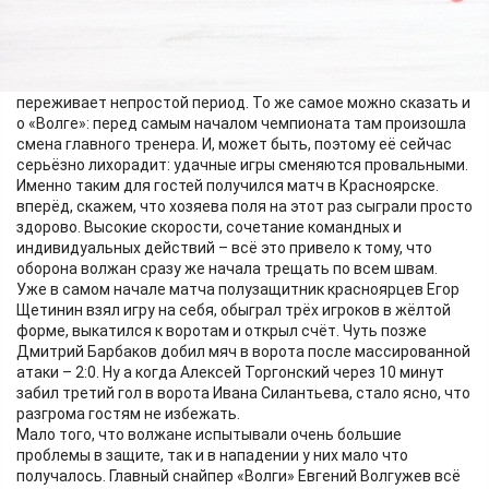
игре второго круга ульяновцы, уже в Красноярске, одержали
ещё одну уверенную победу – 6:2. Как будут развиваться
события на этот раз?
Как известно, сейчас «Енисей» из-за потерь в составе
переживает непростой период. То же самое можно сказать и
о «Волге»: перед самым началом чемпионата там произошла
смена главного тренера. И, может быть, поэтому её сейчас
серьёзно лихорадит: удачные игры сменяются провальными.
Именно таким для гостей получился матч в Красноярске.
вперёд, скажем, что хозяева поля на этот раз сыграли просто
здорово. Высокие скорости, сочетание командных и
индивидуальных действий – всё это привело к тому, что
оборона волжан сразу же начала трещать по всем швам.
Уже в самом начале матча полузащитник красноярцев Егор
Щетинин взял игру на себя, обыграл трёх игроков в жёлтой
форме, выкатился к воротам и открыл счёт. Чуть позже
Дмитрий Барбаков добил мяч в ворота после массированной
атаки – 2:0. Ну а когда Алексей Торгонский через 10 минут
забил третий гол в ворота Ивана Силантьева, стало ясно, что
разгрома гостям не избежать.
Мало того, что волжане испытывали очень большие
проблемы в защите, так и в нападении у них мало что
получалось. Главный снайпер «Волги» Евгений Волгужев всё