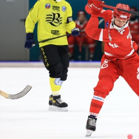
Спорт
01.12.2023 22:28
3172
1 декабря. Красноярск. Полузащитник «Енисея» Иван Шевцов
(в красной форме) «отгрузил» в ворота волжан три гола.
Фото:
vk.com/hcenisey1934
Эта встреча между «Енисеем» и «Волгой» ожидалась с
большим интересом. Виной этому стали два матча, которые
эти команды сыграли в прошлом сезоне. Все как-то привыкли,
что обычно в этом противостоянии верх берут красноярцы,
но в какой-то момент что-то поменялось. Год назад на своем
поле волжане переиграли гостей из Сибири со счётом 8:3, а в