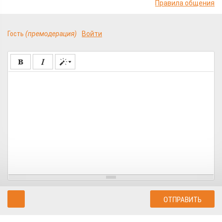
Правила общения
Гость
(премодерация)
Войти