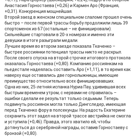
Анастасия Горностаева (+0,26) и Кармен Аро (Франция,
+0,31). Конкуренция мощнейшая.
Второй заезд в женском специальном слаломе прошел очень
быстро – после первой трассы борьбу продолжили лишь 39
спортсменок из 67 (остальные – не финишировали).
Сильнейшие стартовали в 20-х номерах и именно эти
девушки в итоге разыграли медали.
Лучшее время во втором заезде показала Ткаченко –
быстрее россиянки потенциал трассы никто не раскрыл.
После своего спуска на второй строчке итогового протокола
оказалась Горностаева (+0,80). Компанию россиянкам на
пьедестале надеялась составить Аро (+1,11), в то время как
наверху еще оставались две горнолыжницы, имеющие
преимущество относительно всех финишировавших.
Одна из них, 25-летняя испанка Нуриа Пау, удивившая всех
быстрым временем утром, с нервами не справилась –
ошибки сделали ее результат только седьмым. Теперь
подвинуть россиянок могла только Дингследер, имеющая
перед Ткаченко фору в полсекунды. На радость Екатерине
сохранить этот задел на второй трассе австрийка не смогла
и уступила (+0,46). Правда, этого хватило ей, чтобы
дотянуться до серебряной награды, оставив Горностаеву с
бронзой (+0,80).