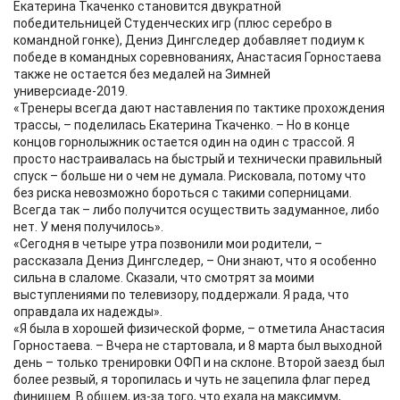
Екатерина Ткаченко становится двукратной
победительницей Студенческих игр (плюс серебро в
командной гонке), Дениз Дингследер добавляет подиум к
победе в командных соревнованиях, Анастасия Горностаева
также не остается без медалей на Зимней
универсиаде-2019.
«Тренеры всегда дают наставления по тактике прохождения
трассы, – поделилась Екатерина Ткаченко. – Но в конце
концов горнолыжник остается один на один с трассой. Я
просто настраивалась на быстрый и технически правильный
спуск – больше ни о чем не думала. Рисковала, потому что
без риска невозможно бороться с такими соперницами.
Всегда так – либо получится осуществить задуманное, либо
нет. У меня получилось».
«Сегодня в четыре утра позвонили мои родители, –
рассказала Дениз Дингследер, – Они знают, что я особенно
сильна в слаломе. Сказали, что смотрят за моими
выступлениями по телевизору, поддержали. Я рада, что
оправдала их надежды».
«Я была в хорошей физической форме, – отметила Анастасия
Горностаева. – Вчера не стартовала, и 8 марта был выходной
день – только тренировки ОФП и на склоне. Второй заезд был
более резвый, я торопилась и чуть не зацепила флаг перед
финишем. В общем, из-за того, что ехала на максимум,