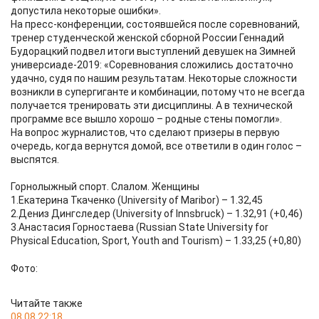
допустила некоторые ошибки».
На пресс-конференции, состоявшейся после соревнований,
тренер студенческой женской сборной России Геннадий
Будорацкий подвел итоги выступлений девушек на Зимней
универсиаде-2019: «Соревнования сложились достаточно
удачно, судя по нашим результатам. Некоторые сложности
возникли в супергиганте и комбинации, потому что не всегда
получается тренировать эти дисциплины. А в технической
программе все вышло хорошо – родные стены помогли».
На вопрос журналистов, что сделают призеры в первую
очередь, когда вернутся домой, все ответили в один голос –
выспятся.
Горнолыжный спорт. Слалом. Женщины
1.Екатерина Ткаченко (University of Maribor) – 1.32,45
2.Дениз Дингследер (University of Innsbruck) – 1.32,91 (+0,46)
3.Анастасия Горностаева (Russian State University for
Physical Education, Sport, Youth and Tourism) – 1.33,25 (+0,80)
Фото:
Читайте также
08.08 22:18