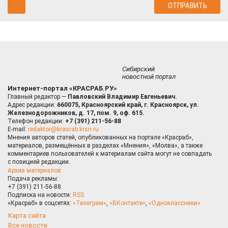
Сибирский
новостной портал
Интернет-портал «КРАСРАБ.РУ»
Главный редактор —
Павловский Владимир Евгеньевич.
Адрес редакции:
660075, Красноярский край, г. Красноярск, ул.
Железнодорожников, д. 17, пом. 9, оф. 615.
Телефон редакции:
+7 (391) 211-56-88
E-mail:
redaktor@krasrab.krsn.ru
Мнения авторов статей, опубликованных на портале «Красраб»,
материалов, размещённых в разделах «Мнения», «Молва», а также
комментариев пользователей к материалам сайта могут не совпадать
с позицией редакции.
Архив материалов
Подача рекламы:
+7 (391) 211-56-88
Подписка на новости:
RSS
«Красраб» в соцсетях:
«Телеграм»
,
«ВКонтакте»
,
«Одноклассники»
Карта сайта
Все новости