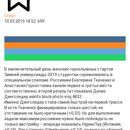
Спорт
10.03.2019 18:52
699
В заключительный день женских горнолыжных стартов
Зимней универсиады-2019 студентки соревновались в
специальном слаломе. Россиянки Екатерина Ткаченко и
Анастасия Горностаева заняли первое и третье места
соответственно, второй результат показала Дениз
Дингследер изInfo block photo img 4832
Именно Дингследер стала самой быстрой на первой трассе.
И хотя Ткаченко финишировала только шестой, ее
отставание не было критичным (+0,33). Но для выполнения
задачи-максимум россиянке нужно было побеждать не
только австрийку – впереди оказались Нуриа Пау (Испания,
+0,19), Лара Цюрхер (Швейцария, +0,24), подруга по сборной