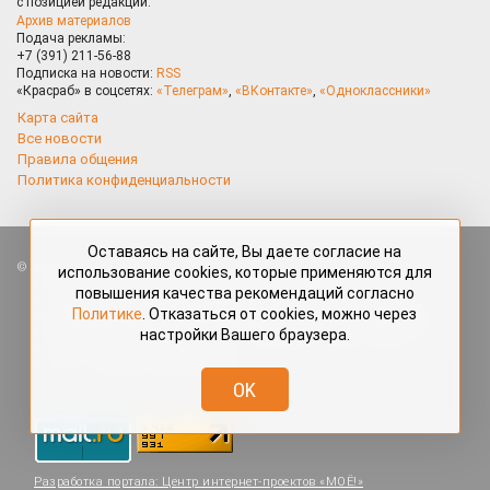
с позицией редакции.
Архив материалов
Подача рекламы:
+7 (391) 211-56-88
Подписка на новости:
RSS
«Красраб» в соцсетях:
«Телеграм»
,
«ВКонтакте»
,
«Одноклассники»
Карта сайта
Все новости
Правила общения
Политика конфиденциальности
Оставаясь на сайте, Вы даете согласие на
Все права защищены. Любые материалы, размещённые на портале
использование cookies, которые применяются для
«Красраб.ру» сотрудниками редакции, нештатными авторами
повышения качества рекомендаций согласно
и читателями, являются объектами авторского права. Полное или
Политике
. Отказаться от cookies, можно через
частичное использование материалов, размещённых на портале
настройки Вашего браузера.
«Красраб.ру», допускается только с письменного согласия редакции
с указанием ссылки на источник. Все вопросы можно задать
по адресу
redaktor@krasrab.krsn.ru
.
OK
Разработка портала:
Центр интернет-проектов «МОЁ!»