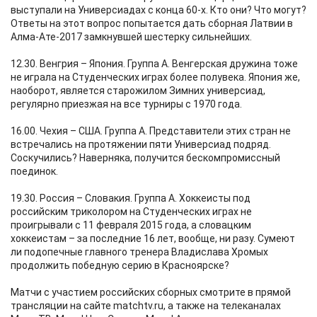
выступали на Универсиадах с конца 60-х. Кто они? Что могут?
Ответы на этот вопрос попытается дать сборная Латвии в
Алма-Ате-2017 замкнувшей шестерку сильнейших.
12.30. Венгрия – Япония. Группа А. Венгерская дружина тоже
не играла на Студенческих играх более полувека. Япония же,
наоборот, является старожилом Зимних универсиад,
регулярно приезжая на все турниры с 1970 года.
16.00. Чехия – США. Группа А. Представители этих стран не
встречались на протяжении пяти Универсиад подряд.
Соскучились? Наверняка, получится бескомпромиссный
поединок.
19.30. Россия – Словакия. Группа А. Хоккеисты под
российским триколором на Студенческих играх не
проигрывали с 11 февраля 2015 года, а словацким
хоккеистам – за последние 16 лет, вообще, ни разу. Сумеют
ли подопечные главного тренера Владислава Хромых
продолжить победную серию в Красноярске?
Матчи с участием российских сборных смотрите в прямой
трансляции на сайте matchtv.ru, а также на телеканалах