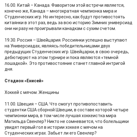
16.00. Китай – Канада. Фаворитом этой встречи является,
конечно же, Канада – многократная чемпионка мира и
Студенческих игр. Но интересно, как будут противостоять
китаянки в этот раз, ведь за всю историю Зимних универсиад
они ни разу не проигрывали канадкам с сухим счетом.
19.30. Россия – Швейцария. Россиянки успешно выступают
на Универсиадах, являясь победительницами двух
предыдущих Студенческих игр. Швейцарки, в свою очередь,
дебютируют на этом турнире и пока являются «темной
лошадкой». Это противостояние станет главной интригой
дня.
Стадион «Енисей»
Хоккей с мячом. Женщины
11.00. Швеция – США. Что смогут противопоставить
студентки США сборной Швеции, в составе которой четыре
чемпионки мира, в том числе лучшая хоккеистка мира
Матильда Свенлер? Никто не сомневается, что болельщики
увидят первый гол в истории хоккея с мячом на
Студенческих играх. Забьет ли его Свенлер?