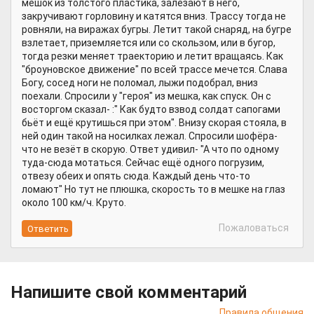
мешок из толстого пластика, залезают в него,
закручивают горловину и катятся вниз. Трассу тогда не
ровняли, на виражах бугры. Летит такой снаряд, на бугре
взлетает, приземляется или со скользом, или в бугор,
тогда резки меняет траекторию и летит вращаясь. Как
"броуновское движение" по всей трассе мечется. Слава
Богу, сосед ноги не поломал, лыжи подобрал, вниз
поехали. Спросили у "героя" из мешка, как спуск. Он с
восторгом сказал- :" Как будто взвод солдат сапогами
бьёт и ещё крутишься при этом". Внизу скорая стояла, в
ней один такой на носилках лежал. Спросили шофёра-
что не везёт в скорую. Ответ удивил- "А что по одному
туда-сюда мотаться. Сейчас ещё одного погрузим,
отвезу обеих и опять сюда. Каждый день что-то
ломают" Но тут не плюшка, скорость то в мешке на глаз
около 100 км/ч. Круто.
Пожаловаться
Напишите свой комментарий
Правила общения