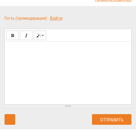
Гость
(премодерация)
Войти