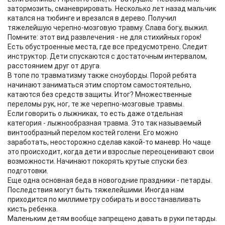
затормозить, сманеврировать. Несколько лет назад мальчик
катался на тюбинге и врезался в дерево. Получил
тяжелейшую черепно-мозговую травму. Слава богу, выжил.
Помните: этот вид развлечения - не для стихийных горок!
Есть обустроенные места, где все предусмотрено. Следит
инструктор. Дети спускаются с достаточным интервалом,
расстоянием друг от друга.
В топе по травматизму также сноуборды. Порой ребята
начинают заниматься этим спортом самостоятельно,
катаются без средств защиты. Итог? Множественные
переломы рук, ног, те же черепно-мозговые травмы.
Если говорить о лыжниках, то есть даже отдельная
категория - лыжнообразная травма. Это так называемый
винтообразный перелом костей голени. Его можно
заработать, неосторожно сделав какой-то маневр. Но чаще
это происходит, когда дети и взрослые переоценивают свои
возможности. Начинают покорять крутые спуски без
подготовки.
Еще одна основная беда в новогодние праздники - петарды.
Последствия могут быть тяжелейшими. Иногда нам
приходится по миллиметру собирать и восстанавливать
кисть ребенка.
Маленьким детям вообще запрещено давать в руки петарды.