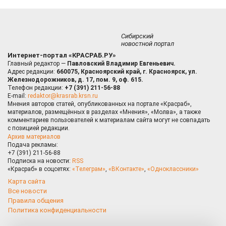
Сибирский
новостной портал
Интернет-портал «КРАСРАБ.РУ»
Главный редактор —
Павловский Владимир Евгеньевич.
Адрес редакции:
660075, Красноярский край, г. Красноярск, ул.
Железнодорожников, д. 17, пом. 9, оф. 615.
Телефон редакции:
+7 (391) 211-56-88
E-mail:
redaktor@krasrab.krsn.ru
Мнения авторов статей, опубликованных на портале «Красраб»,
материалов, размещённых в разделах «Мнения», «Молва», а также
комментариев пользователей к материалам сайта могут не совпадать
с позицией редакции.
Архив материалов
Подача рекламы:
+7 (391) 211-56-88
Подписка на новости:
RSS
«Красраб» в соцсетях:
«Телеграм»
,
«ВКонтакте»
,
«Одноклассники»
Карта сайта
Все новости
Правила общения
Политика конфиденциальности