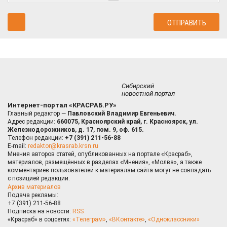
Сибирский
новостной портал
Интернет-портал «КРАСРАБ.РУ»
Главный редактор —
Павловский Владимир Евгеньевич.
Адрес редакции:
660075, Красноярский край, г. Красноярск, ул.
Железнодорожников, д. 17, пом. 9, оф. 615.
Телефон редакции:
+7 (391) 211-56-88
E-mail:
redaktor@krasrab.krsn.ru
Мнения авторов статей, опубликованных на портале «Красраб»,
материалов, размещённых в разделах «Мнения», «Молва», а также
комментариев пользователей к материалам сайта могут не совпадать
с позицией редакции.
Архив материалов
Подача рекламы:
+7 (391) 211-56-88
Подписка на новости:
RSS
«Красраб» в соцсетях:
«Телеграм»
,
«ВКонтакте»
,
«Одноклассники»