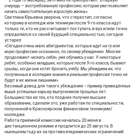
— 2 года 10 месяцев), зато многое приобретают. В первую
очередь — востребованную профессию, которая уже позволяет
начать самостоятельную взрослую жизнь».
Светлана Юрьевна уверена, что стереотип, согласно
которому в колледж или техникум после 9-го класса идут
только те, кто не рассчитывает поступить в вуз и/или точно
определился со своей будущей специальностью, сегодня
устарел:
«Сегодня очень мало абитуриентов, которые идут на ту или
иную профессию осознанно, по своему убеждению. Многие
продолжают «искать себя», уже обучаясь у нас. У некоторых
ребят, особенно младших, которые после 9-го класса, бывают
срывы, когда они хотят бросить учёбу. Мы убеждаем их, что
полученные в колледже знания и реальная профессия точно не
будут в их жизни лишними».
Весомый довод для такого убеждения – пример приведённых
выше успешных карьер выпускников прошлых лет.
Большинство из тех, кто позднее получил высшее
образование, сделали это, уже работая по специальности,
полученной в Красноярском финансовом техникуме/
колледже.
Работа приёмной комиссии началась 20 июня в
дистанционном режиме и продлится до 25 августа. В
нынешнем году из-за противоэпидемических ограничений