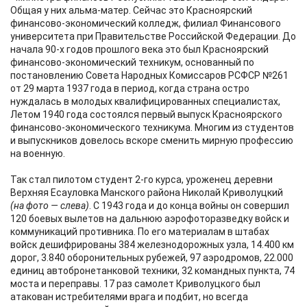
Общая у них альма-матер. Сейчас это Красноярский
финансово-экономический колледж, филиал Финансового
университета при Правительстве Российской Федерации. До
начала 90-х годов прошлого века это был Красноярский
финансово-экономический техникум, основанный по
постановлению Совета Народных Комиссаров РСФСР №261
от 29 марта 1937 года в период, когда страна остро
нуждалась в молодых квалифицированных специалистах,
Летом 1940 года состоялся первый выпуск Красноярского
финансово-экономического техникума. Многим из студентов
и выпускников довелось вскоре сменить мирную профессию
на военную.
Так стал пилотом студент 2-го курса, уроженец деревни
Верхняя Есауловка Манского района Николай Криволуцкий
(на фото — слева)
. С 1943 года и до конца войны он совершил
120 боевых вылетов на дальнюю аэрофоторазведку войск и
коммуникаций противника. По его материалам в штабах
войск дешифрированы 384 железнодорожных узла, 14.400 км
дорог, 3.840 оборонительных рубежей, 97 аэродромов, 22.000
единиц автобронетанковой техники, 32 командных пункта, 74
моста и переправы. 17 раз самолет Криволуцкого был
атакован истребителями врага и подбит, но всегда