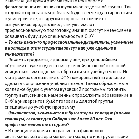
В настоящее время рассматривается вопрос о
формировании из наших выпускников отдельной группы. Так
с одной стороны этим ребятам будет легче адаптироваться
в университете, а с другой стороны, в отличие от
выпускников средних школ, они уже имеют
профессиональную подготовку, значит, смогут интенсивнее
осваивать будущую специальность в СФУ.
– То есть какие-то профессиональные дисциплины, усвоенные
в колледже, этим студентам зачтут как уже сданные в
университете?
– Зачесть предметы, сданные у нас, при дальнейшем
обучении в вузе студенты могут и сейчас по собственной
инициативе, им надо лишь обратиться в учебную часть. Но
мы в рамках соглашения с СФУ намерены пойти дальше и
сделать сопряжение учебных планов. Таким образом, мы в
колледже будем с учётом вузовской программы готовить
группу выпускников, намеренных продолжить образование в
СФУ, а университет будёт готовить для этой группы
специальную учебную программу.
– Финансистов, экономистов и бухгалтеров колледж (а ранее –
техникум) готовит для Сибири уже более 80 лет. Эти
профессии меняются с годами?
– В принципе задачи специалистов финансово-
экономической сферы меняются мало, но инструментарий