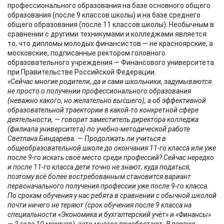
профессионального образования на базе основного общего
образования (после 9 классов школы) и на базе среднего
общего образования (после 11 классов школы). Необычным в
сравнении с другими техникумами и колледжами является
то, что дипломы молодых финансистов — не красноярские, а
московские, подписанные ректором головного
образовательного учреждения — Финансового университета
при Правительстве Российской Федерации.
«Сейчас многие родители, да и сами школьники, задумываются
не просто о получении профессионального образования
(неважно какого, но желательно высшего), а об эффективной
образовательной траектории в какой-то конкретной сфере
деятельности, — говорит заместитель директора колледжа
(филиала университета) по учебно-методической работе
Светлана Биндарева. — Продолжать ли учиться в
общеобразовательной школе до окончания 11-го класса или уже
после 9-го искать своё место среди профессий? Сейчас нередко
и после 11-го класса дети точно не знают, куда податься,
поэтому всё более востребованным становится вариант
первоначального получения профессии уже после 9-го класса.
По срокам обучения у нас ребята в сравнении с обычной школой
почти ничего не теряют (срок обучения после 9 класса на
специальности «Экономика и бухгалтерский учёт» и «Финансы»