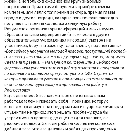
жизни, а не только в ежедневном кругу знакомых
сверстников. Приятными бонусами к приобретаемым
компетенциям являются премия ректора, премия главы
города и другие награды, которые практически ежегодно
получают студенты колледжа за научную работу.
Разумеется, организаторы конференций и иных научно-
образовательных мероприятий (в том числе в других
образовательных учреждениях и городах) смотрят на
участников, берут на заметку талантливых, перспективных…
«Вот сейчас у нас учится молодой человек, поступивший после 9-
го класса, у него выпуск – в следующем году, - приводит пример
Светлана Юрьевна. – На научной конференции в Сибирском
федеральном университете его работу отметили и предложили
по окончании колледжа сразу поступать в СФУ. Студентов,
которые принимали участие в олимпиадах по страхованию, по
окончании колледжа сразу же приглашали на работу в
Росгосстрах».
Ещё один способ познакомиться с потенциальным
работодателем и показать себя – практика, которую
колледж организует на предприятиях и в учреждениях края.
Студентам не приходится решать проблему, куда бы
устроиться на практику, да ещё не «для галочки», а с
реальной пользой. За годы работы коллектив колледжа
добился того, что его девушек и ребят для прохождения