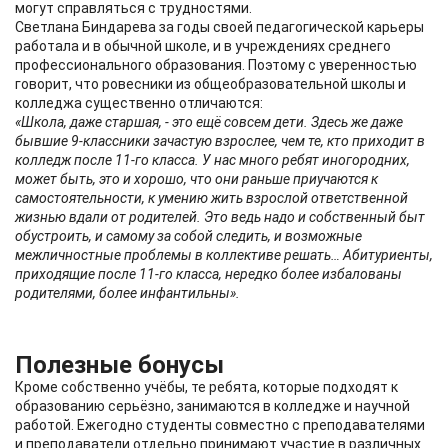
могут справляться с трудностями.
Светлана Биндарева за годы своей педагогической карьеры
работала и в обычной школе, и в учреждениях среднего
профессионального образования. Поэтому с уверенностью
говорит, что ровесники из общеобразовательной школы и
колледжа существенно отличаются:
«Школа, даже старшая, - это ещё совсем дети. Здесь же даже
бывшие 9-классники зачастую взрослее, чем те, кто приходит в
колледж после 11-го класса. У нас много ребят иногородних,
может быть, это и хорошо, что они раньше приучаются к
самостоятельности, к умению жить взрослой ответственной
жизнью вдали от родителей. Это ведь надо и собственный быт
обустроить, и самому за собой следить, и возможные
межличностные проблемы в коллективе решать… Абитуриенты,
приходящие после 11-го класса, нередко более избалованы
родителями, более инфантильны».
Полезные бонусы
Кроме собственно учёбы, те ребята, которые подходят к
образованию серьёзно, занимаются в колледже и научной
работой. Ежегодно студенты совместно с преподавателями
и преподаватели отдельно принимают участие в различных