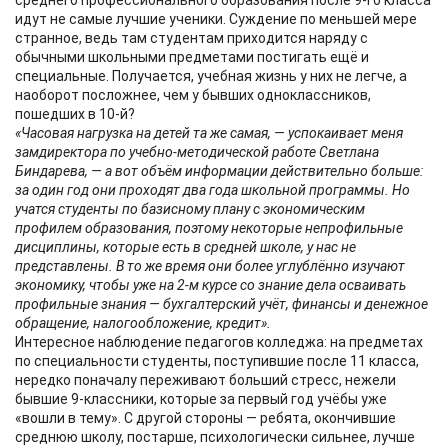
среднего профессионального образования после 9-го класса
идут не самые лучшие ученики. Суждение по меньшей мере
странное, ведь там студентам приходится наряду с
обычными школьными предметами постигать ещё и
специальные. Получается, учебная жизнь у них не легче, а
наоборот посложнее, чем у бывших одноклассников,
пошедших в 10-й?
«Часовая нагрузка на детей та же самая, — успокаивает меня
замдиректора по учебно-методической работе Светлана
Биндарева, — а вот объём информации действительно больше:
за один год они проходят два года школьной программы. Но
учатся студенты по базисному плану с экономическим
профилем образования, поэтому некоторые непрофильные
дисциплины, которые есть в средней школе, у нас не
представлены. В то же время они более углублённо изучают
экономику, чтобы уже на 2-м курсе со знание дела осваивать
профильные знания — бухгалтерский учёт, финансы и денежное
обращение, налогообложение, кредит».
Интересное наблюдение педагогов колледжа: на предметах
по специальности студенты, поступившие после 11 класса,
нередко поначалу переживают больший стресс, нежели
бывшие 9-классники, которые за первый год учёбы уже
«вошли в тему». С другой стороны — ребята, окончившие
среднюю школу, постарше, психологически сильнее, лучше