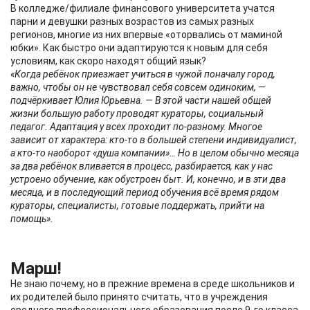
В колледже/филиале финансового университета учатся
парни и девушки разных возрастов из самых разных
регионов, многие из них впервые «оторвались от маминой
юбки». Как быстро они адаптируются к новым для себя
условиям, как скоро находят общий язык?
«Когда ребёнок приезжает учиться в чужой поначалу город,
важно, чтобы он не чувствовал себя совсем одиноким, —
подчёркивает Юлия Юрьевна. — В этой части нашей общей
жизни большую работу проводят кураторы, социальный
педагог. Адаптация у всех проходит по-разному. Многое
зависит от характера: кто-то в большей степени индивидуалист,
а кто-то наоборот «душа компании»… Но в целом обычно месяца
за два ребёнок вливается в процесс, разбирается, как у нас
устроено обучение, как обустроен быт. И, конечно, и в эти два
месяца, и в последующий период обучения всё время рядом
кураторы, специалисты, готовые поддержать, прийти на
помощь».
Марш!
Не знаю почему, но в прежние времена в среде школьников и
их родителей было принято считать, что в учреждения