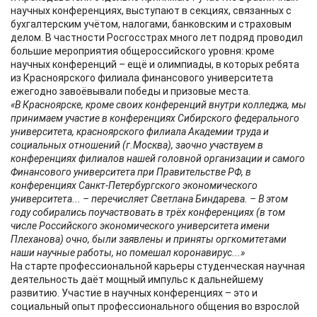
научных конференциях, выступают в секциях, связанных с
бухгалтерским учётом, налогами, банковским и страховым
делом. В частности Росгосстрах много лет подряд проводил
большие мероприятия общероссийского уровня: кроме
научных конференций – ещё и олимпиады, в которых ребята
из Красноярского филиала финансового университета
ежегодно завоёвывали победы и призовые места.
«В Красноярске, кроме своих конференций внутри колледжа, мы
принимаем участие в конференциях Сибирского федерального
университета, красноярского филиала Академии труда и
социальных отношений (г.Москва), заочно участвуем в
конференциях филиалов нашей головной организации и самого
Финансового университета при Правительстве РФ, в
конференциях Санкт-Петербургского экономического
университета... – перечисляет Светлана Биндарева. – В этом
году собирались поучаствовать в трёх конференциях (в том
числе Российского экономического университета имени
Плеханова) очно, были заявлены и приняты оргкомитетами
наши научные работы, но помешал коронавирус...»
На старте профессиональной карьеры студенческая научная
деятельность даёт мощный импульс к дальнейшему
развитию. Участие в научных конференциях – это и
социальный опыт профессионального общения во взрослой