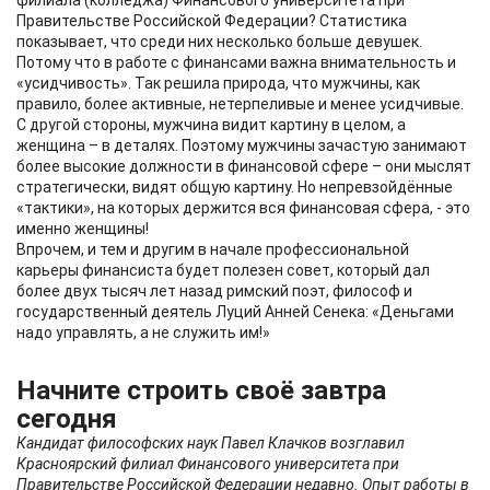
филиала (колледжа) Финансового университета при
Правительстве Российской Федерации? Статистика
показывает, что среди них несколько больше девушек.
Потому что в работе с финансами важна внимательность и
«усидчивость». Так решила природа, что мужчины, как
правило, более активные, нетерпеливые и менее усидчивые.
С другой стороны, мужчина видит картину в целом, а
женщина – в деталях. Поэтому мужчины зачастую занимают
более высокие должности в финансовой сфере – они мыслят
стратегически, видят общую картину. Но непревзойдённые
«тактики», на которых держится вся финансовая сфера, - это
именно женщины!
Впрочем, и тем и другим в начале профессиональной
карьеры финансиста будет полезен совет, который дал
более двух тысяч лет назад римский поэт, философ и
государственный деятель Луций Анней Сенека: «Деньгами
надо управлять, а не служить им!»
Начните строить своё завтра
сегодня
Кандидат философских наук Павел Клачков возглавил
Красноярский филиал Финансового университета при
Правительстве Российской Федерации недавно. Опыт работы в