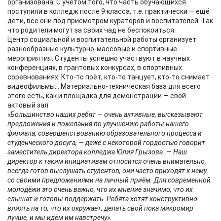
организована. С учётом того, что часть обучающихся
поступили в колледж после 9 класса, т.е. практически — ещё
дети, все они под присмотром кураторов и воспитателей. Так
что родители могут за своих чад не беспокоиться.
Центр социальной и воспитательной работы организует
разнообразные культурно-массовые и спортивные
мероприятия. Студенты успешно участвуют в научных
конференциях, в грантовых конкурсах, в спортивных
соревнованиях. Кто-то поёт, кто-то танцует, кто-то снимает
видеофильмы… Материально-техническая база для всего
этого есть, как и площадка для демонстрации — свой
актовый зал.
«Большинство наших ребят — очень активные, высказывают
предложения и пожелания по улучшению работы нашего
филиала, совершенствованию образовательного процесса и
студенческого досуга, — даже с некоторой гордостью говорит
заместитель директора колледжа Юлия Грызова. — Наш
директор к таким инициативам относится очень внимательно,
всегда готов выслушать студентов, они часто приходят к нему
со своими предложениями на личный приём. Для современной
молодёжи это очень важно, что их мнение значимо, что их
слышат и готовы поддержать. Ребята хотят конструктивно
влиять на то, что их окружает, делать свой пока микромир
лучше, и мы идём им навстречу».