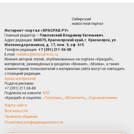
Сибирский
новостной портал
Интернет-портал «КРАСРАБ.РУ»
Главный редактор —
Павловский Владимир Евгеньевич.
Адрес редакции:
660075, Красноярский край, г. Красноярск, ул.
Железнодорожников, д. 17, пом. 9, оф. 615.
Телефон редакции:
+7 (391) 211-56-88
E-mail:
redaktor@krasrab.krsn.ru
Мнения авторов статей, опубликованных на портале «Красраб»,
материалов, размещённых в разделах «Мнения», «Молва», а также
комментариев пользователей к материалам сайта могут не совпадать
с позицией редакции.
Архив материалов
Подача рекламы:
+7 (391) 211-56-88
Подписка на новости:
RSS
«Красраб» в соцсетях:
«Телеграм»
,
«ВКонтакте»
,
«Одноклассники»
Карта сайта
Все новости
Правила общения
Политика конфиденциальности