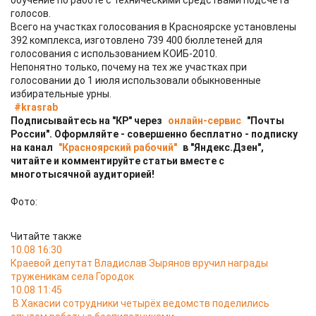
обучение по работе с техническими средствами подсчета
голосов.
Всего на участках голосования в Красноярске установлены
392 комплекса, изготовлено 739 400 бюллетеней для
голосования с использованием КОИБ-2010.
Непонятно только, почему на тех же участках при
голосовании до 1 июля использовали обыкновенные
избирательные урны.
#krasrab
Подписывайтесь на "КР" через
онлайн-сервис
"Почты
России". Оформляйте - совершенно бесплатно - подписку
на канал
"Красноярский рабочий"
в "Яндекс.Дзен",
читайте и комментируйте статьи вместе с
многотысячной аудиторией!
Фото:
Читайте также
10.08 16:30
Краевой депутат Владислав Зырянов вручил награды
труженикам села Городок
10.08 11:45
В Хакасии сотрудники четырёх ведомств поделились