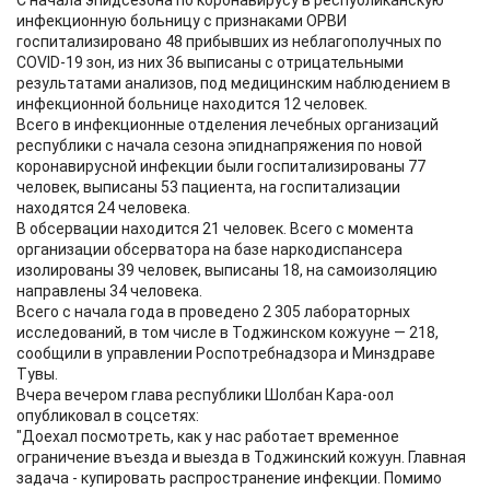
С начала эпидсезона по коронавирусу в республиканскую
инфекционную больницу с признаками ОРВИ
госпитализировано 48 прибывших из неблагополучных по
COVID-19 зон, из них 36 выписаны с отрицательными
результатами анализов, под медицинским наблюдением в
инфекционной больнице находится 12 человек.
Всего в инфекционные отделения лечебных организаций
республики с начала сезона эпиднапряжения по новой
коронавирусной инфекции были госпитализированы 77
человек, выписаны 53 пациента, на госпитализации
находятся 24 человека.
В обсервации находится 21 человек. Всего с момента
организации обсерватора на базе наркодиспансера
изолированы 39 человек, выписаны 18, на самоизоляцию
направлены 34 человека.
Всего с начала года в проведено 2 305 лабораторных
исследований, в том числе в Тоджинском кожууне — 218,
сообщили в управлении Роспотребнадзора и Минздраве
Тувы.
Вчера вечером глава республики Шолбан Кара-оол
опубликовал в соцсетях:
"Доехал посмотреть, как у нас работает временное
ограничение въезда и выезда в Тоджинский кожуун. Главная
задача - купировать распространение инфекции. Помимо