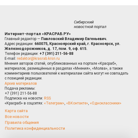
Сибирский
новостной портал
Интернет-портал «КРАСРАБ.РУ»
Главный редактор —
Павловский Владимир Евгеньевич.
Адрес редакции:
660075, Красноярский край, г. Красноярск, ул.
Железнодорожников, д. 17, пом. 9, оф. 615.
Телефон редакции:
+7 (391) 211-56-88
E-mail:
redaktor@krasrab.krsn.ru
Мнения авторов статей, опубликованных на портале «Красраб»,
материалов, размещённых в разделах «Мнения», «Молва», а также
комментариев пользователей к материалам сайта могут не совпадать
с позицией редакции.
Архив материалов
Подача рекламы:
+7 (391) 211-56-88
Подписка на новости:
RSS
«Красраб» в соцсетях:
«Телеграм»
,
«ВКонтакте»
,
«Одноклассники»
Карта сайта
Все новости
Правила общения
Политика конфиденциальности