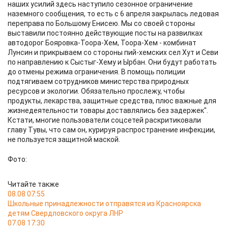
наших усилий здесь наступило сезонное ограничение
наземного сообщения, то есть с 6 апреля закрылась ледовая
переправа по Большому Енисею. Мы со своей стороны
выставили постоянно действующие посты на развилках
автодорог Бояровка-Тоора-Хем, Тоора-Хем - комбинат
Лунсин и прикрываем со стороны пий-хемских сел Хут и Севи
по направлению к Сыстыг-Хему и Ырбан. Они будут работать
до отмены режима ограничения. В помощь полиции
подтягиваем сотрудников министерства природных
ресурсов и экологии. Обязательно прослежу, чтобы
продукты, лекарства, защитные средства, плюс важные для
жизнедеятельности товары доставлялись без задержек".
Кстати, многие пользователи соцсетей раскритиковали
главу Тувы, что сам он, курируя распространение инфекции,
не пользуется защитной маской.
Фото:
Читайте также
08.08 07:55
Школьные принадлежности отправятся из Красноярска
детям Свердловского округа ЛНР
07.08 17:30