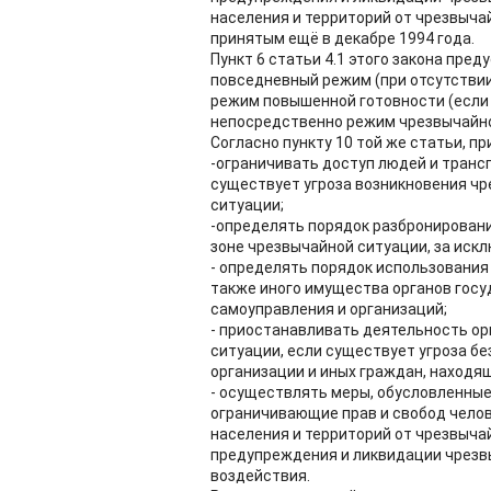
населения и территорий от чрезвычай
принятым ещё в декабре 1994 года.
Пункт 6 статьи 4.1 этого закона пре
повседневный режим (при отсутствии
режим повышенной готовности (если 
непосредственно режим чрезвычайно
Согласно пункту 10 той же статьи, п
-ограничивать доступ людей и транс
существует угроза возникновения чр
ситуации;
-определять порядок разбронировани
зоне чрезвычайной ситуации, за иск
- определять порядок использования
также иного имущества органов госу
самоуправления и организаций;
- приостанавливать деятельность ор
ситуации, если существует угроза б
организации и иных граждан, находящ
- осуществлять меры, обусловленные
ограничивающие прав и свобод челов
населения и территорий от чрезвыча
предупреждения и ликвидации чрезв
воздействия.