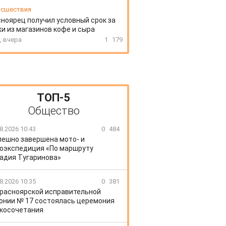
сшествия
ноярец получил условный срок за
и из магазинов кофе и сыра
, вчера
1
179
ТОП-5
Общество
8.2026 10:43
0
484
пешно завершена мото- и
оэкспедиция «По маршруту
адия Тугаринова»
8.2026 10:35
0
381
Красноярской исправительной
онии № 17 состоялась церемония
косочетания