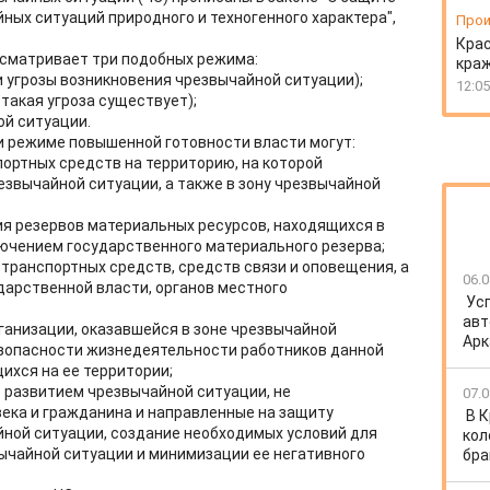
ных ситуаций природного и техногенного характера",
Прои
Крас
дусматривает три подобных режима:
краж
 угрозы возникновения чрезвычайной ситуации);
12:05
такая угроза существует);
й ситуации.
ри режиме повышенной готовности власти могут:
портных средств на территорию, на которой
езвычайной ситуации, а также в зону чрезвычайной
я резервов материальных ресурсов, находящихся в
лючением государственного материального резерва;
 транспортных средств, средств связи и оповещения, а
06.0
дарственной власти, органов местного
Ус
авт
ганизации, оказавшейся в зоне чрезвычайной
Арк
езопасности жизнедеятельности работников данной
ихся на ее территории;
 развитием чрезвычайной ситуации, не
07.0
ека и гражданина и направленные на защиту
В 
йной ситуации, создание необходимых условий для
кол
ычайной ситуации и минимизации ее негативного
бра