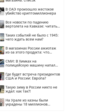
магазина: список
В ОАЭ произошло жестокое
убийство криптомиллионера
Все новости по падению
вертолета на Кавказе: читать
здесь
Таких событий не было с 1945:
чего ждать всем нам?
В магазинах России ажиотаж
из-за этого продукта: что
купить?
СМИ: В Химках на
полицейскую машину напали
и подожгли.
Где будет встреча президентов
США и России: Европа?
Такую зиму в России никто не
ждал: как так?!
На Урале из казны были
украдены 18 миллионов
рублей