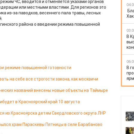
 режим ЧС, вводится и отменяется указами органов
04.0
едерации или местными властями. Для регионов это
Бл
ка из-за паводков, весеннего пала травы, лесных
Хак
й.
агинского района о введении режима повышенной
03.0
В К
выс
кон
06.0
при режиме повышенной готовности
В г
про
ярм
ать на себе все строгости закона, как москвичи
ческих названий внесены новые объекты на Таймыре
ибудет в Красноярский край 10 августа
я из Красноярска детям Свердловского округа ЛНР
ылся храм Параскевы Пятницы в селе Барабаново