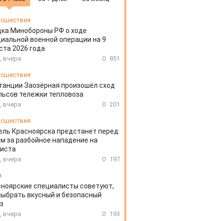
сшествия
ка Минобороны РФ о ходе
иальной военной операции на 9
ста 2026 года
, вчера
0
851
сшествия
танции Заозёрная произошёл сход
льсов тележки тепловоза
, вчера
0
201
сшествия
ль Красноярска предстанет перед
м за разбойное нападение на
систа
, вчера
0
197
я
ноярские специалисты советуют,
выбрать вкусный и безопасный
з
, вчера
0
193