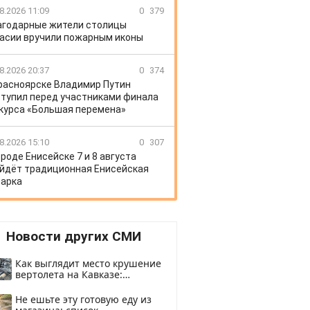
8.2026 11:09
0
379
агодарные жители столицы
асии вручили пожарным иконы
8.2026 20:37
0
374
расноярске Владимир Путин
тупил перед участниками финала
курса «Большая перемена»
8.2026 15:10
0
307
ороде Енисейске 7 и 8 августа
йдёт традиционная Енисейская
арка
Новости других СМИ
Как выглядит место крушение
вертолета на Кавказе:
смотреть
Не ешьте эту готовую еду из