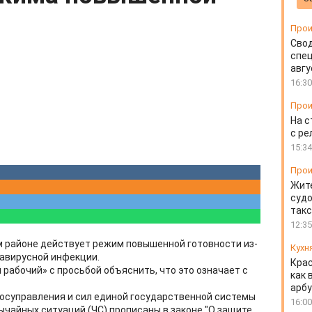
Прои
Свод
спец
авгу
16:30
Прои
На с
с ре
15:34
Прои
Жите
судо
так
12:35
ом районе действует режим повышенной готовности из-
Кухн
авирусной инфекции.
Крас
рабочий» с просьбой объяснить, что это означает с
как 
арбу
осуправления и сил единой государственной системы
16:00
чайных ситуаций (ЧС) прописаны в законе "О защите