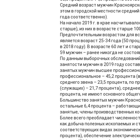
Средний возраст мужчин Красноярског
этом в городской местности средний в
года соответственно).
На начало 2019 г. в крае насчитывало
старше), из них в возрасте старше 100
Предпочтительным возрастом для вст
является возраст 25-34 года (50 про
в 2018 году). В возрасте 60 лет и ст
59 мужчин – ранее никогда не состоя
По данным выборочных обследований 
занятости мужчин в 2019 году состав
занятых мужчин высшее профессиона
профессиональное – 45,2 процента (
среднего звена – 23,5 процента, по
(служащих) – 21,7 процента), среднее
процента, не имеют основного общего
Большинство занятых мужчин Красноя
остальные 6,4 процента – работающи
занятые, члены производственных к
Более всего преобладает численност
как добыча полезных ископаемых и ст
соответствующих видах экономическо
процента), обеспечение электрическ