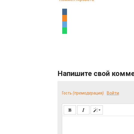
Напишите свой комм
Гость
(премодерация)
Войти