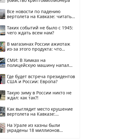
убийство криптомиллионера
Все новости по падению
вертолета на Кавказе: читать
здесь
Таких событий не было с 1945:
чего ждать всем нам?
В магазинах России ажиотаж
из-за этого продукта: что
купить?
СМИ: В Химках на
полицейскую машину напали
и подожгли.
Где будет встреча президентов
США и России: Европа?
Такую зиму в России никто не
ждал: как так?!
Как выглядит место крушение
вертолета на Кавказе:
смотреть
На Урале из казны были
украдены 18 миллионов
рублей