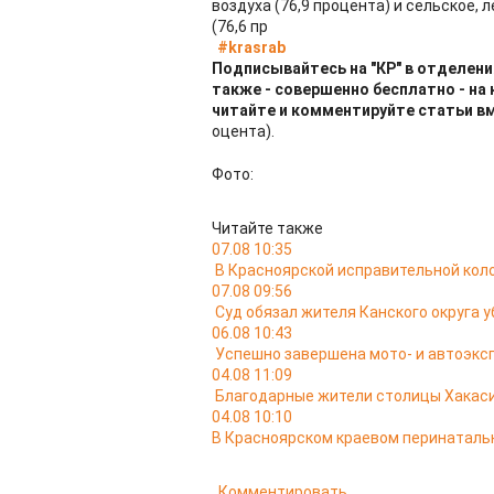
воздуха (76,9 процента) и сельское,
(76,6 пр
#krasrab
Подписывайтесь на "КР" в отделени
также - совершенно бесплатно - на
читайте и комментируйте статьи в
оцента).
Фото:
Читайте также
07.08 10:35
В Красноярской исправительной кол
07.08 09:56
Суд обязал жителя Канского округа у
06.08 10:43
Успешно завершена мото- и автоэкс
04.08 11:09
Благодарные жители столицы Хакас
04.08 10:10
В Красноярском краевом перинатальн
Комментировать