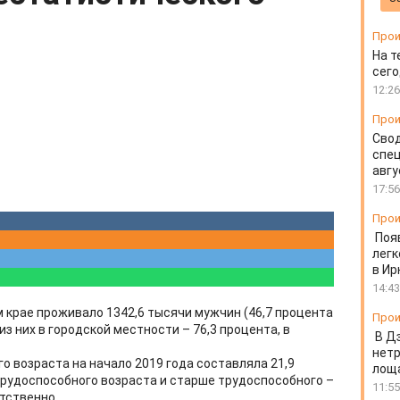
Прои
На т
сего
12:26
Прои
Свод
спец
авгу
17:56
Прои
Поя
легк
в Ир
14:43
м крае проживало 1342,6 тысячи мужчин (46,7 процента
Прои
з них в городской местности – 76,3 процента, в
В Д
нет
 возраста на начало 2019 года составляла 21,9
лоща
трудоспособного возраста и старше трудоспособного –
11:55
етственно.