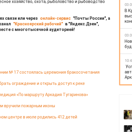
 лесное хозяйство, охота, рыболовство и рыбоводство
03.0
В К
выс
ях связи или через
онлайн-сервис
"Почты России", а
кон
 канал
"Красноярский рабочий"
в "Яндекс.Дзен",
месте с многотысячной аудиторией!
03.0
Нов
буд
10:4
Ус
авт
онии № 17 состоялась церемония бракосочетания
Арк
брать ограждение и открыть доступ к реке
педиция «По маршруту Аркадия Тугаринова»
ии вручили пожарным иконы
ом центре в июле родились 412 детей