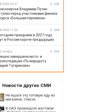
8.2026 20:37
0
350
расноярске Владимир Путин
тупил перед участниками финала
курса «Большая перемена»
8.2026 11:03
0
268
огодние праздники в 2027 году
ут в России короче предыдущих
3, вчера
0
264
пешно завершена мото- и
оэкспедиция «По маршруту
адия Тугаринова»
Новости других СМИ
Не ешьте эту готовую еду из
магазина: список
В ОАЭ произошло жестокое