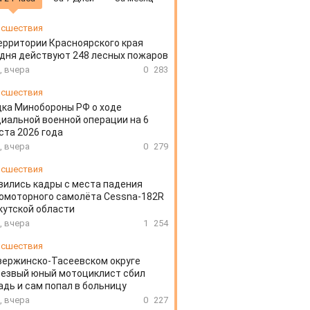
сшествия
ерритории Красноярского края
дня действуют 248 лесных пожаров
, вчера
0
283
сшествия
ка Минобороны РФ о ходе
иальной военной операции на 6
ста 2026 года
, вчера
0
279
сшествия
вились кадры с места падения
омоторного самолёта Cessna-182R
кутской области
, вчера
1
254
сшествия
зержинско-Тасеевском округе
резвый юный мотоциклист сбил
дь и сам попал в больницу
, вчера
0
227