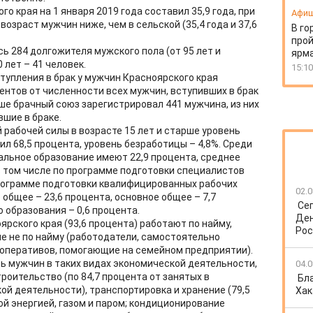
о края на 1 января 2019 года составил 35,9 года, при
Афи
озраст мужчин ниже, чем в сельской (35,4 года и 37,6
В го
прой
сь 284 долгожителя мужского пола (от 95 лет и
ярм
 лет – 41 человек.
15:10
упления в брак у мужчин Красноярского края
центов от численности всех мужчин, вступивших в брак
арше брачный союз зарегистрировал 441 мужчина, из них
вшие в браке.
рабочей силы в возрасте 15 лет и старше уровень
ил 68,5 процента, уровень безработицы – 4,8%. Среди
льное образование имеют 22,9 процента, среднее
в том числе по программе подготовки специалистов
 программе подготовки квалифицированных рабочих
02.0
 общее – 23,6 процента, основное общее – 7,7
Се
 образования – 0,6 процента.
Ден
рского края (93,6 процента) работают по найму,
Рос
е не по найму (работодатели, самостоятельно
ооперативов, помогающие на семейном предприятии).
ь мужчин в таких видах экономической деятельности,
04.0
роительство (по 84,7 процента от занятых в
Бл
й деятельности), транспортировка и хранение (79,5
Хак
ой энергией, газом и паром; кондиционирование