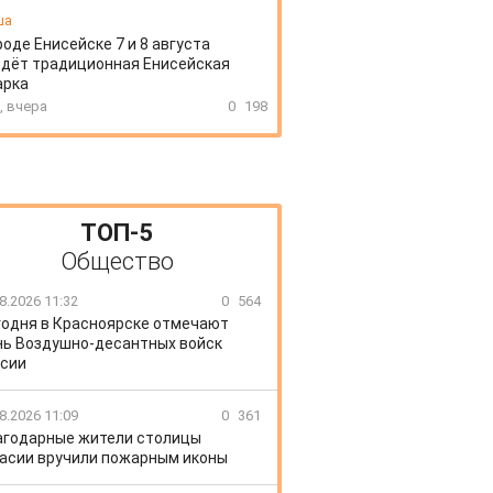
ша
роде Енисейске 7 и 8 августа
дёт традиционная Енисейская
арка
, вчера
0
198
ТОП-5
Общество
8.2026 11:32
0
564
годня в Красноярске отмечают
ь Воздушно-десантных войск
сии
8.2026 11:09
0
361
агодарные жители столицы
асии вручили пожарным иконы