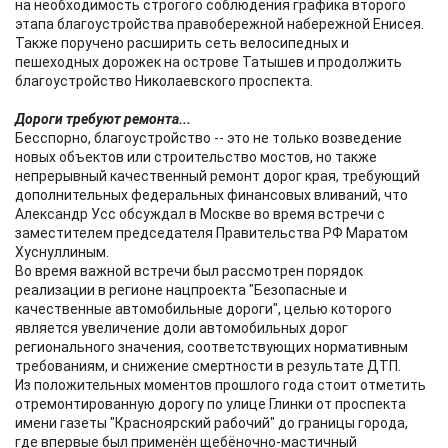
на необходимость строгого соблюдения графика второго
этапа благоустройства правобережной набережной Енисея.
Также поручено расширить сеть велосипедных и
пешеходных дорожек на острове Татышев и продолжить
благоустройство Николаевского проспекта.
Дороги требуют ремонта...
Бесспорно, благоустройство -- это не только возведение
новых объектов или строительство мостов, но также
непрерывный качественный ремонт дорог края, требующий
дополнительных федеральных финансовых вливаний, что
Александр Усс обсуждал в Москве во время встречи с
заместителем председателя Правительства РФ Маратом
Хуснуллиным.
Во время важной встречи был рассмотрен порядок
реализации в регионе нацпроекта "Безопасные и
качественные автомобильные дороги", целью которого
является увеличение доли автомобильных дорог
регионального значения, соответствующих нормативным
требованиям, и снижение смертности в результате ДТП.
Из положительных моментов прошлого года стоит отметить
отремонтированную дорогу по улице Глинки от проспекта
имени газеты "Красноярский рабочий" до границы города,
где впервые был применён щебёночно-мастичный