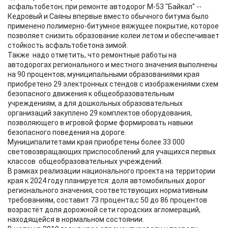
асфальтобетон; при ремонте автодорог М-53 "Байкал" --
Кедровый и Саяны впервые вместо обычного битума было
применено полимерно-битумное вяжущее покрытие, которое
позволяет снизить образование колеи летом и обеспечивает
стойкость асфальтобетона зимой.
Также надо отметить, что ремонтные работы на
автодорогах регионального и местного значения выполнены
на 90 процентов; муниципальными образованиями края
приобретено 29 электронных стендов с изображениями схем
безопасного движения к общеобразовательным
учреждениям, а для дошкольных образовательных
организаций закуплено 29 комплектов оборудования,
позволяющего в игровой форме формировать навыки
безопасного поведения на дороге.
Муниципалитетами края приобретены более 33 000
световозвращающих приспособлений для учащихся первых
классов общеобразовательных учреждений.
В рамках реализации национального проекта на территории
края к 2024 году планируется: доля автомобильных дорог
регионального значения, соответствующих нормативным
требованиям, составит 73 процента;с 50 до 86 процентов
возрастёт доля дорожной сети городских агломераций,
находящейся в нормальном состоянии.