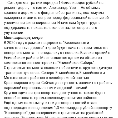
-- Сегодня мы тратим порядка 14 миллиардов рублей на
ремонт дорог, -- отметил Александр Усс. -- Но объёмы
краевого дорожного фонда не безграничны, поэтому мы
намерены ставить вопрос перед федеральной властью об
увеличении финансирования. Иначе нам будет трудно
поддерживать показатель качества, не говоря о его
улучшении.
Мост, аэропорт, метро
В 2020 году в рамках нацпроекта "Безопасные и
качественные дороги" в крае будет начато строительство
северного моста -- неподалёку от посёлка Высокогорский в
Енисейском районе. Мост является одним из объектов
комплексного инвестпроекта "Енисейская Сибирь".
Строительство моста позволит обеспечить круглогодичную
транспортную связь Северо-Енисейского, Енисейского и
Мотыгинского районов с левобережной частью
Красноярского края. Сейчас доступность зависит от работы
паромной переправы летом и ледовой -- зимой.
Круглогодичная транспортная доступность также будет
способствовать промышленному развитию районов.
Ещё одним важным пунктом договоренностей стало
подтверждение выделения 1,3 миллиарда рублей аэропорту
"Красноярск" для завершения строительства рулёжной
дорожки. Экспертизу в Москве проходит также проект метро