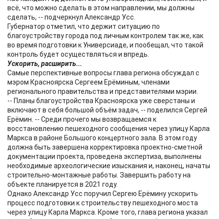
всё, что можно сделать в этом направлении, мы должны
сделать, -- подчеркнул Александр Усс.
Губернатор отметил, что держит ситуацию по
благоустройству города под личным контролем так же, как
во время подготовки к Универсиаде, и пообещал, что такой
контроль будет осуществляться и впредь.
Ускорить, расширить...
Самые перспективные вопросы глава региона обсуждал с
мэром Красноярска Сергеем Ерёминым, членами
регионального правительства и представителями мэрии.
-- Планы благоустройства Красноярска уже сверстаны и
включают в себя большой объём задач, -- поделился Сергей
Ерёмин. -- Среди прочего мы возвращаемся к
восстановлению пешеходного сообщения через улицу Карла
Маркса в районе Большого концертного зала. В этом году
должна быть завершена корректировка проектно-сметной
документации проекта, проведена экспертиза, выполнены
необходимые археологические изыскания и, наконец, начаты
строительно-монтажные работы. Завершить работу на
объекте планируется в 2021 году.
Однако Александр Усс поручил Сергею Ерёмину ускорить
процесс подготовки к строительству пешеходного моста
через улицу Карла Маркса. Кроме того, глава региона указал