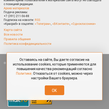
комментариев пользователей к материалам сайта могут не совпадать
с позицией редакции.
Архив материалов
Подача рекламы:
+7 (391) 211-56-88
Подписка на новости:
RSS
«Красраб» в соцсетях:
«Телеграм»
,
«ВКонтакте»
,
«Одноклассники»
Карта сайта
Все новости
Правила общения
Политика конфиденциальности
Оставаясь на сайте, Вы даете согласие на
Все права защищены. Любые материалы, размещённые на портале
использование cookies, которые применяются для
«Красраб.ру» сотрудниками редакции, нештатными авторами
повышения качества рекомендаций согласно
и читателями, являются объектами авторского права. Полное или
Политике
. Отказаться от cookies, можно через
частичное использование материалов, размещённых на портале
настройки Вашего браузера.
«Красраб.ру», допускается только с письменного согласия редакции
с указанием ссылки на источник. Все вопросы можно задать
по адресу
redaktor@krasrab.krsn.ru
.
OK