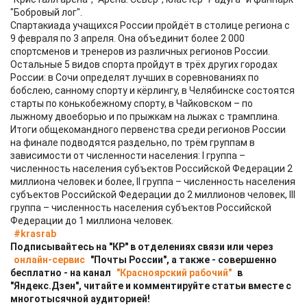
"Бобровый лог".
Спартакиада учащихся России пройдёт в столице региона с
9 февраля по 3 апреля. Она объединит более 2 000
спортсменов и тренеров из различных регионов России.
Остальные 5 видов спорта пройдут в трёх других городах
России: в Сочи определят лучших в соревнованиях по
бобслею, санному спорту и кёрлингу, в Челябинске состоятся
старты по конькобежному спорту, в Чайковском – по
лыжному двоеборью и по прыжкам на лыжах с трамплина.
Итоги общекомандного первенства среди регионов России
на финале подводятся раздельно, по трём группам в
зависимости от численности населения: I группа –
численность населения субъектов Российской Федерации 2
миллиона человек и более, II группа – численность населения
субъектов Российской Федерации до 2 миллионов человек, III
группа – численность населения субъектов Российской
Федерации до 1 миллиона человек.
#krasrab
Подписывайтесь на "КР" в отделениях связи или через
онлайн-сервис
"Почты России", а также - совершенно
бесплатно - на канал
"Красноярский рабочий"
в
"Яндекс.Дзен", читайте и комментируйте статьи вместе с
многотысячной аудиторией!