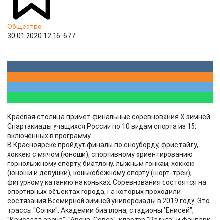
Общество
30.01.2020 12:16
677
Краевая столица примет финальные соревнования X зимней
Спартакиады учащихся России по 10 видам спорта из 15,
включённых в программу.
В Красноярске пройдут финалы по сноуборду, фристайлу,
хоккею с мячом (юноши), спортивному ориентированию,
горнолыжному спорту, биатлону, лыжным гонкам, хоккею
(юноши и девушки), конькобежному спорту (шорт-трек),
фигурному катанию на коньках. Соревнования состоятся на
спортивных объектах города, на которых проходили
состязания Всемирной зимней универсиады в 2019 году. Это
трассы "Сопки", Академии биатлона, стадионы "Енисей",
"Кристалл арена", "Арена. Север", кластер "Радуга" и фанпарк