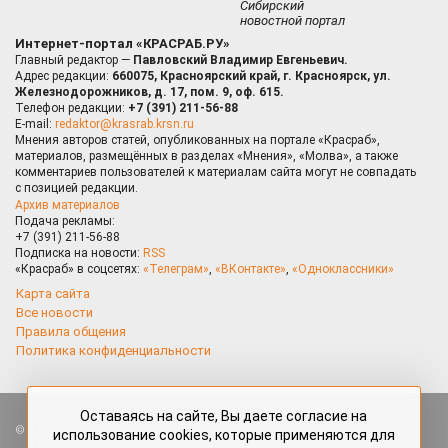
Сибирский
новостной портал
Интернет-портал «КРАСРАБ.РУ»
Главный редактор —
Павловский Владимир Евгеньевич.
Адрес редакции:
660075, Красноярский край, г. Красноярск, ул.
Железнодорожников, д. 17, пом. 9, оф. 615.
Телефон редакции:
+7 (391) 211-56-88
E-mail:
redaktor@krasrab.krsn.ru
Мнения авторов статей, опубликованных на портале «Красраб»,
материалов, размещённых в разделах «Мнения», «Молва», а также
комментариев пользователей к материалам сайта могут не совпадать
с позицией редакции.
Архив материалов
Подача рекламы:
+7 (391) 211-56-88
Подписка на новости:
RSS
«Красраб» в соцсетях:
«Телеграм»
,
«ВКонтакте»
,
«Одноклассники»
Карта сайта
Все новости
Правила общения
Политика конфиденциальности
Оставаясь на сайте, Вы даете согласие на
Все права защищены. Любые материалы, размещённые на портале
использование cookies, которые применяются для
«Красраб.ру» сотрудниками редакции, нештатными авторами