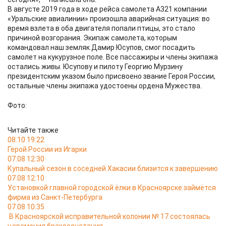
В августе 2019 года в ходе рейса самолета А321 компании
«Уральские авиалинии» произошла аварийная ситуация: во
время взлета в оба двигателя попали птицы, это стало
причиной возгорания. Экипаж самолета, которым
командовал наш земляк Дамир Юсупов, смог посадить
самолет на кукурузное поле. Все пассажиры и члены экипажа
остались живы. Юсупову и пилоту Георгию Мурзину
президентским указом было присвоено звание Героя России,
остальные члены экипажа удостоены ордена Мужества.
Фото:
Читайте также
08.10 19:22
Герой России из Игарки
07.08 12:30
Купальный сезон в соседней Хакасии близится к завершению
07.08 12:10
Установкой главной городской ёлки в Красноярске займётся
фирма из Санкт-Петербурга
07.08 10:35
В Красноярской исправительной колонии № 17 состоялась