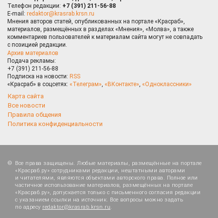
Телефон редакции:
+7 (391) 211-56-88
E-mail:
redaktor@krasrab.krsn.ru
Мнения авторов статей, опубликованных на портале «Красраб»,
материалов, размещённых в разделах «Мнения», «Молва», а также
комментариев пользователей к материалам сайта могут не совпадать
с позицией редакции.
Архив материалов
Подача рекламы:
+7 (391) 211-56-88
Подписка на новости:
RSS
«Красраб» в соцсетях:
«Телеграм»
,
«ВКонтакте»
,
«Одноклассники»
Карта сайта
Все новости
Правила общения
Политика конфиденциальности
Все права защищены. Любые материалы, размещённые на портале
«Красраб.ру» сотрудниками редакции, нештатными авторами
и читателями, являются объектами авторского права. Полное или
частичное использование материалов, размещённых на портале
«Красраб.ру», допускается только с письменного согласия редакции
с указанием ссылки на источник. Все вопросы можно задать
по адресу
redaktor@krasrab.krsn.ru
.