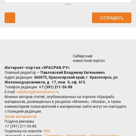
Сибирский
новостной портал
Интернет-портал «КРАСРАБ.РУ»
Главный редактор —
Павловский Владимир Евгеньевич.
Адрес редакции:
660075, Красноярский край, г. Красноярск, ул.
Железнодорожников, д. 17, пом. 9, оф. 615.
Телефон редакции:
+7 (391) 211-56-88
E-mail:
redaktor@krasrab.krsn.ru
Мнения авторов статей, опубликованных на портале «Красраб»,
материалов, размещённых в разделах «Мнения», «Молва», а также
комментариев пользователей к материалам сайта могут не совпадать
с позицией редакции.
Архив материалов
Подача рекламы:
+7 (391) 211-56-88
Подписка на новости:
RSS
«Красраб» в соцсетях:
«Телеграм»
,
«ВКонтакте»
,
«Одноклассники»