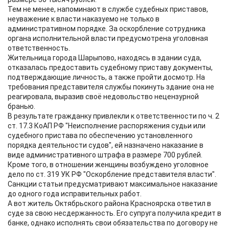
Тем не менее, напоминают в службе судебных приставов,
неуважение к власти наказуемо не только в
административном порядке. За оскорбление сотрудника
органа исполнительной власти предусмотрена уголовная
ответственность.
Жительница города Шарыпово, находясь в здании суда,
отказалась предоставить судебному приставу документы,
подтверждающие личность, а также пройти досмотр. На
требования представителя службы покинуть здание она не
реагировала, выразив своё недовольство нецензурной
бранью.
В результате гражданку привлекли к ответственности по ч. 2
ст. 17.3 КоАП РФ "Неисполнение распоряжения судьи или
судебного пристава по обеспечению установленного
порядка деятельности судов", ей назначено наказание в
виде административного штрафа в размере 700 рублей.
Кроме того, в отношении женщины возбуждено уголовное
дело по ст. 319 УК РФ "Оскорбление представителя власти".
Санкции статьи предусматривают максимальное наказание
до одного года исправительных работ.
А вот житель Октябрьского района Красноярска ответил в
суде за свою несдержанность. Его супруга получила кредит в
банке, однако исполнять свои обязательства по договору не