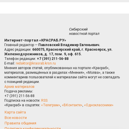
Сибирский
новостной портал
Интернет-портал «КРАСРАБ.РУ»
Главный редактор —
Павловский Владимир Евгеньевич.
Адрес редакции:
660075, Красноярский край, г. Красноярск, ул.
Железнодорожников, д. 17, пом. 9, оф. 615.
Телефон редакции:
+7 (391) 211-56-88
E-mail:
redaktor@krasrab.krsn.ru
Мнения авторов статей, опубликованных на портале «Красраб»,
материалов, размещённых в разделах «Мнения», «Молва», а также
комментариев пользователей к материалам сайта могут не совпадать
с позицией редакции.
Архив материалов
Подача рекламы:
+7 (391) 211-56-88
Подписка на новости:
RSS
«Красраб» в соцсетях:
«Телеграм»
,
«ВКонтакте»
,
«Одноклассники»
Карта сайта
Все новости
Правила общения
Политика конфиденциальности