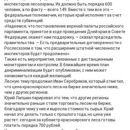
инспекторов лесоохраны. Их должно быть порядка 600
человек, а по факту — всего 149. Вместе с тем все это —
федеральные полномочия, которые край исполняет за счет
средств субвенций.
«Надеемся, что постановление верхней палаты российского
парламента, принятое в ходе проведения Дней края в Совете
Федерации, окажет нам поддержку, — сказал председатель
правительства. — Есть предварительные договоренности с
Рослесхозом о том, что расширение штатной численности
инспекторов будет продолжено».
Также есть мероприятия, связанные с дистанционным
мониторингом и контролем. В ближайшее время план
декриминализации будет опубликован, с ним может
ознакомиться каждый желающий.
Лесную тему продолжил Иван Серебряков, который отметил,
что цена красноярского леса на бирже значительно ниже,
чем у других регионов.
Юрий Лапшин парировал это тем, что другие регионы
значительно раньше стали торговать лесом на бирже,
благодаря чему у них и выросла стоимость сырья. Край
начал это делать только с прошлого года, но цена уже
растет: сегодня за кубометр красноярского леса готовы
платить порядка 700 рублей.