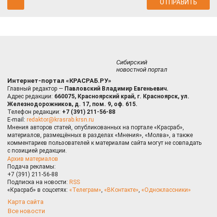
Сибирский
новостной портал
Интернет-портал «КРАСРАБ.РУ»
Главный редактор —
Павловский Владимир Евгеньевич.
Адрес редакции:
660075, Красноярский край, г. Красноярск, ул.
Железнодорожников, д. 17, пом. 9, оф. 615.
Телефон редакции:
+7 (391) 211-56-88
E-mail:
redaktor@krasrab.krsn.ru
Мнения авторов статей, опубликованных на портале «Красраб»,
материалов, размещённых в разделах «Мнения», «Молва», а также
комментариев пользователей к материалам сайта могут не совпадать
с позицией редакции.
Архив материалов
Подача рекламы:
+7 (391) 211-56-88
Подписка на новости:
RSS
«Красраб» в соцсетях:
«Телеграм»
,
«ВКонтакте»
,
«Одноклассники»
Карта сайта
Все новости