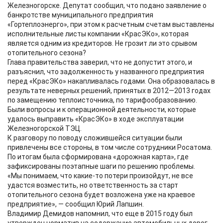
Железногорске. Депутат сообщил, что подано заявление о
банкротстве муниципального предприятия
«Гортеплоэнерго», при этом к расчетным счетам выставлены
исполнительные листы компании «КрасЭКо», которая
является одним из кредиторов. Не грозит ли это срывом
отопительного сезона?
Глава правительства заверил, что не допустит этого, и
разъяснил, что задолженность у названного предприятия
перед «КрасЭКо» накапливалась годами. Она образовалась в
результате неверных решений, принятых в 2012—2013 годах
по замещению теплоисточника, по тарифообразованию.
Были вопросы и к операционной деятельности, которые
удалось выправить «КрасЭКо» в ходе эксплуатации
Железногорской ТЭЦ.
К разговору по поводу сложившейся ситуации были
привлечены все стороны, в том числе сотрудники Росатома.
По итогам была сформирована «дорожная карта», где
зафиксированы поэтапные шаги по решению проблемы.
«Мы понимаем, что какие-то потери произойдут, не все
удастся возместить, но ответственность за старт
отопительного сезона будет возложена уже на краевое
предприятие», — сообщил Юрий Лапшин.
Владимир Демидов напомнил, что еще в 2015 году был