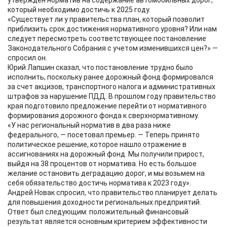
утвержден норматив на содержание автомобильных дорог,
который необходимо достичь к 2025 году.
«Существует ли у правительства план, который позволит
приблизить срок достижения нормативного уровня? Или нам
следует пересмотреть соответствующее постановление
Законодательного Собрания с учетом изменившихся цен?» —
спросил он.
Юрий Лапшин сказал, что постановление трудно было
исполнить, поскольку ранее дорожный фонд формировался
за счет акцизов, транспортного налога и административных
штрафов за нарушение ПДД. В прошлом году правительство
края подготовило предложение перейти от нормативного
формирования дорожного фонда к сверхнормативному.
«У нас региональный норматив в два раза ниже
федерального, — посетовал премьер. — Теперь принято
политическое решение, которое нашло отражение в
ассигнованиях на дорожный фонд. Мы получили прирост,
выйдя на 38 процентов от норматива. Но есть большое
желание остановить деградацию дорог, и мы возьмем на
себя обязательство достичь норматива к 2023 году».
Андрей Новак спросил, что правительство планирует делать
для повышения доходности региональных предприятий.
Ответ был следующим: положительный финансовый
результат является основным критерием эффективности