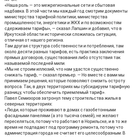
«Наша роль — это межрегиональные сети и сбытовая
надбавка. В этой части мы каждый год смотрим документы
министерства тарифной политики, министерства
промышленности, энергетики и ЖКХ и по возможностям
сдерживаем тарифы», — сказал Лапшин и добавил, что в
Иркутской области исторически сложилась ситуация,
отличная от нашего региона.
Там другая структура собственности и потребления, там
около десяти разных тарифов, есть практика заключения
прямых договоров, существования либо отсутствия так
называемой последней мили.
«Мы не строим иллюзий, что нам удастся существенно
снижать тариф, — сказал премьер. — Но вместе с вами мы
принимаем решения, которые позволяют снизить остроту
вопроса. Так, в двух территориях мы субсидируем тарифную
разницу, чтобы обеспечить приемлемый тариф».
Павел Семизоров затронул тему строительства жилья в
северных территориях:
«Люди, которые проживают в домах с газобетонными
фасадными панелями (а это тысяча семей), не желают
переселяться, потому что работают в Норильске, и в то же
время не подпадают под программу ремонта, потому что
администрация города не считает его целесообразным. В