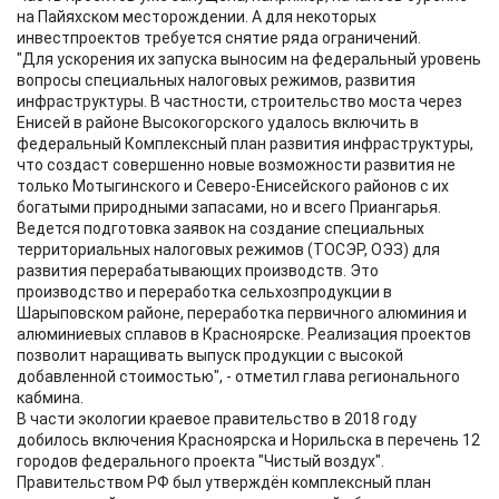
на Пайяхском месторождении. А для некоторых
инвестпроектов требуется снятие ряда ограничений.
"Для ускорения их запуска выносим на федеральный уровень
вопросы специальных налоговых режимов, развития
инфраструктуры. В частности, строительство моста через
Енисей в районе Высокогорского удалось включить в
федеральный Комплексный план развития инфраструктуры,
что создаст совершенно новые возможности развития не
только Мотыгинского и Северо-Енисейского районов с их
богатыми природными запасами, но и всего Приангарья.
Ведется подготовка заявок на создание специальных
территориальных налоговых режимов (ТОСЭР, ОЭЗ) для
развития перерабатывающих производств. Это
производство и переработка сельхозпродукции в
Шарыповском районе, переработка первичного алюминия и
алюминиевых сплавов в Красноярске. Реализация проектов
позволит наращивать выпуск продукции с высокой
добавленной стоимостью", - отметил глава регионального
кабмина.
В части экологии краевое правительство в 2018 году
добилось включения Красноярска и Норильска в перечень 12
городов федерального проекта "Чистый воздух".
Правительством РФ был утверждён комплексный план