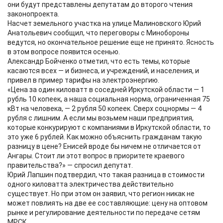
они будут представлены депутатам до второго чтения
законопроекта.
Насчет земельного участка на улице Малиновского Юрий
Анатольевич сообщил, что переговоры с Минобороны
ведутся, но окончательное решение еще не принято. Ясность
в этом вопросе появится осенью.
Александр Бойченко отметил, что есть темы, которые
касаются всех — и бизнеса, и учреждений, и населения, и
привел в пример тарифы на электроэнергию.
«Цена за один киловатт в соседней Иркутской области — 1
рубль 10 копеек, а наша социальная норма, ограниченная 75
кВт на человека, — 2 рубля 50 копеек. Сверх соцнормы — 4
рубля с лишним. А если мы возьмем наши предприятия,
которые конкурируют с компаниями в Иркутской области, то
это уже 6 рублей. Как можно объяснить гражданам такую
разницу в цене? Енисей вроде бы ничем не отличается от
Ангары. Стоит ли этот вопрос в приоритете краевого
правительства?» — спросил депутат.
Юрий Лапшин подтвердил, что такая разница в стоимости
одного киловатта электричества действительно
существует. Но при этом он заявил, что регион никак не
может повлиять на две ее составляющие: цену на оптовом
рынке и регулирование деятельности по передаче сетям
МРСК.