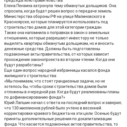
председателю правительства.
Елена Пензина затронула тему обманутых дольщиков. Она
спросила, когда будет решен вопрос о передаче земель
Министерства обороны РФ на улице Малиновского в
Красноярске, которые планируется использовать под
строительство домов для этой категории граждан.
Также она напомнила о поправках в закон о земельных
отношениях, которые разрешают инвестору не только
выделять квартиры обманутым дольщикам, но и вносить
денежные средства. Должны быть подготовлены
подзаконные акты правительства, от которых зависит
прохождение законопроекта во втором чтении. Когда они
будут разработаны?
Еще один вопрос народной избранницы касался фонда
жилищного строительства:
«Мы понимаем, что стоят грандиозные задачи, но не
хотелось бы, чтобы сроки строительства домов были
отложены в очередной раз. Когда будут реализованы планы
по дофинансированию фонда?»
Юрий Лапшин начал с ответа на последний вопрос и заверил,
что 130 миллионов рублей было учтено в весенней
корректировке краевого бюджета на эти цели. Осенью будут
приняты дополнительные решения по докапитализации
фонда. Что касается подзаконных актов правительства, то