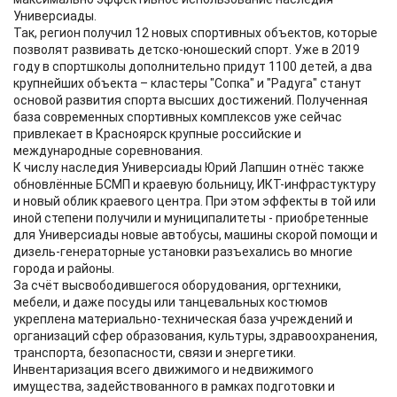
Универсиады.
Так, регион получил 12 новых спортивных объектов, которые
позволят развивать детско-юношеский спорт. Уже в 2019
году в спортшколы дополнительно придут 1100 детей, а два
крупнейших объекта – кластеры "Сопка" и "Радуга" станут
основой развития спорта высших достижений. Полученная
база современных спортивных комплексов уже сейчас
привлекает в Красноярск крупные российские и
международные соревнования.
К числу наследия Универсиады Юрий Лапшин отнёс также
обновлённые БСМП и краевую больницу, ИКТ-инфрастуктуру
и новый облик краевого центра. При этом эффекты в той или
иной степени получили и муниципалитеты - приобретенные
для Универсиады новые автобусы, машины скорой помощи и
дизель-генераторные установки разъехались во многие
города и районы.
За счёт высвободившегося оборудования, оргтехники,
мебели, и даже посуды или танцевальных костюмов
укреплена материально-техническая база учреждений и
организаций сфер образования, культуры, здравоохранения,
транспорта, безопасности, связи и энергетики.
Инвентаризация всего движимого и недвижимого
имущества, задействованного в рамках подготовки и