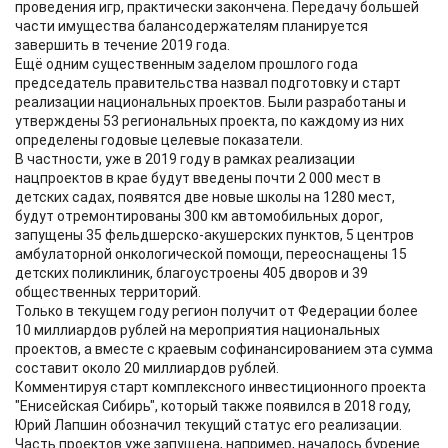
проведения игр, практически закончена. Передачу большей
части имущества балансодержателям планируется
завершить в течение 2019 года.
Ещё одним существенным заделом прошлого года
председатель правительства назвал подготовку и старт
реализации национальных проектов. Были разработаны и
утверждены 53 региональных проекта, по каждому из них
определены годовые целевые показатели.
В частности, уже в 2019 году в рамках реализации
нацпроектов в крае будут введены почти 2 000 мест в
детских садах, появятся две новые школы на 1280 мест,
будут отремонтированы 300 км автомобильных дорог,
запущены 35 фельдшерско-акушерских пунктов, 5 центров
амбулаторной онкологической помощи, переоснащены 15
детских поликлиник, благоустроены 405 дворов и 39
общественных территорий.
Только в текущем году регион получит от Федерации более
10 миллиардов рублей на мероприятия национальных
проектов, а вместе с краевым софинансированием эта сумма
составит около 20 миллиардов рублей.
Комментируя старт комплексного инвестиционного проекта
"Енисейская Сибирь", который также появился в 2018 году,
Юрий Лапшин обозначил текущий статус его реализации.
Часть проектов уже запущена, например, началось бурение