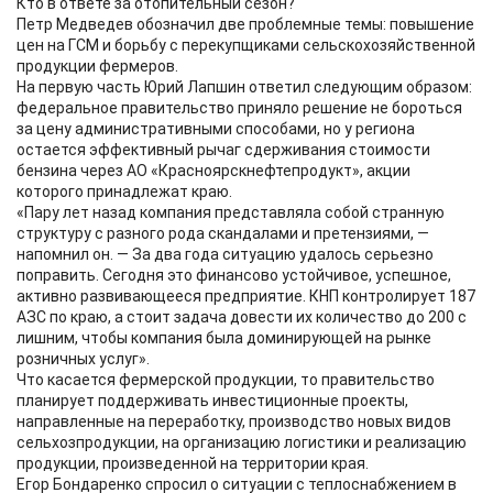
Кто в ответе за отопительный сезон?
Петр Медведев обозначил две проблемные темы: повышение
цен на ГСМ и борьбу с перекупщиками сельскохозяйственной
продукции фермеров.
На первую часть Юрий Лапшин ответил следующим образом:
федеральное правительство приняло решение не бороться
за цену административными способами, но у региона
остается эффективный рычаг сдерживания стоимости
бензина через АО «Красноярскнефтепродукт», акции
которого принадлежат краю.
«Пару лет назад компания представляла собой странную
структуру с разного рода скандалами и претензиями, —
напомнил он. — За два года ситуацию удалось серьезно
поправить. Сегодня это финансово устойчивое, успешное,
активно развивающееся предприятие. КНП контролирует 187
АЗС по краю, а стоит задача довести их количество до 200 с
лишним, чтобы компания была доминирующей на рынке
розничных услуг».
Что касается фермерской продукции, то правительство
планирует поддерживать инвестиционные проекты,
направленные на переработку, производство новых видов
сельхозпродукции, на организацию логистики и реализацию
продукции, произведенной на территории края.
Егор Бондаренко спросил о ситуации с теплоснабжением в