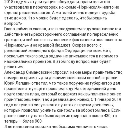
2018 году мы эту ситуацию обсуждали, правительство
участвовало в переговорах, но кроме «Норникеля» никто не
сделал реальных шагов. А жителей очень волнует судьба
этих домов. Что можно будет сделать, чтобы решить
вопрос?»
Глава кабмина сказал, что в следующем году заканчивается
действие четырехстороннего соглашения по переселению
граждан, и сейчас его выполнение фактически возложено на
«Норникель» и на краевой бюджет. Скорее всего, с
реновацией жилищного фонда Федерация не поможет,
поскольку такого рода задачи не вписываются в периметр
национальных проектов. В этом году вопрос еще будет
решаться.
Александр Симановский спросил, какие меры правительство
намерено принять для декриминализации лесной отрасли.
Юрий Лапшин ответил, что такое поручение губернатор дал
правительству еще в прошлом году. На сегодняшний день
подготовлен план, который содержит как выполнение ранее
принятых решений, так и реализацию новых. С 1 января 2019
года вступил в силу закон о пунктах отгрузки древесины,
который позволил усилить контроль за оборотом леса. Если
ранее таких пунктов было зарегистрировано около 430, то
теперь — более 900.
Для наведения порядка необходимо увеличить число