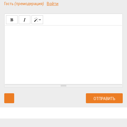
Гость
(премодерация)
Войти