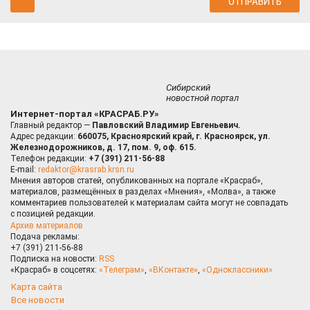
Сибирский
новостной портал
Интернет-портал «КРАСРАБ.РУ»
Главный редактор —
Павловский Владимир Евгеньевич.
Адрес редакции:
660075, Красноярский край, г. Красноярск, ул.
Железнодорожников, д. 17, пом. 9, оф. 615.
Телефон редакции:
+7 (391) 211-56-88
E-mail:
redaktor@krasrab.krsn.ru
Мнения авторов статей, опубликованных на портале «Красраб»,
материалов, размещённых в разделах «Мнения», «Молва», а также
комментариев пользователей к материалам сайта могут не совпадать
с позицией редакции.
Архив материалов
Подача рекламы:
+7 (391) 211-56-88
Подписка на новости:
RSS
«Красраб» в соцсетях:
«Телеграм»
,
«ВКонтакте»
,
«Одноклассники»
Карта сайта
Все новости