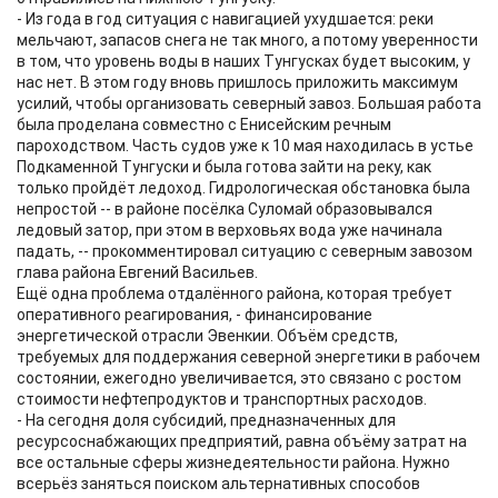
- Из года в год ситуация с навигацией ухудшается: реки
мельчают, запасов снега не так много, а потому уверенности
в том, что уровень воды в наших Тунгусках будет высоким, у
нас нет. В этом году вновь пришлось приложить максимум
усилий, чтобы организовать северный завоз. Большая работа
была проделана совместно с Енисейским речным
пароходством. Часть судов уже к 10 мая находилась в устье
Подкаменной Тунгуски и была готова зайти на реку, как
только пройдёт ледоход. Гидрологическая обстановка была
непростой -- в районе посёлка Суломай образовывался
ледовый затор, при этом в верховьях вода уже начинала
падать, -- прокомментировал ситуацию с северным завозом
глава района Евгений Васильев.
Ещё одна проблема отдалённого района, которая требует
оперативного реагирования, - финансирование
энергетической отрасли Эвенкии. Объём средств,
требуемых для поддержания северной энергетики в рабочем
состоянии, ежегодно увеличивается, это связано с ростом
стоимости нефтепродуктов и транспортных расходов.
- На сегодня доля субсидий, предназначенных для
ресурсоснабжающих предприятий, равна объёму затрат на
все остальные сферы жизнедеятельности района. Нужно
всерьёз заняться поиском альтернативных способов