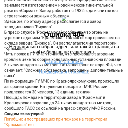
занимается изготовлением новой межконтинентальной
ракеты «Сармат». Завод работает с 1932 года и считается
стратегически важным объектом.
Здесь же, по этому адресу, располагается и завод
холодильников "Бирюса".
В пресс-службе "Роскосмоса" сообщили, что огонь не
угрожает зданиям "Красмаша", так как пожар произошел на
складе завода "Бирюса". Он располагается на территории
"Красмаша".
Чуть позже в ГУ МЧС уточнили, что произошло загорание
кровли в цехе по сборке холодильных установок на площади
5 тысяч квадратных метров. Объявлен ранг пожара № 4, что
означает: "Сложная обстановка, запрошены дополнительные
силы".
По информации ГУ МЧС по Красноярскому краю, произошло
загорание кровли. На тушение пожара от МЧС России
привлекается 38 человек, 13 единиц техники.
Площадь пожара на территории завода "Красмаш" в
Красноярске возросла до 24 тысяч квадратных метров,
сообщило ТАСС со ссылкой на пресс-службу МЧС России.
Следим за ситуацией
Погибших и пострадавших при пожаре на территории
"Красмаша" нет