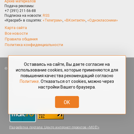
Архив материалов
Подача рекламы:
+7 (391) 211-56-88
Подписка на новости:
RSS
«Красраб» в соцсетях:
«Телеграм»
,
«ВКонтакте»
,
«Одноклассники»
Карта сайта
Все новости
Правила общения
Политика конфиденциальности
Оставаясь на сайте, Вы даете согласие на
Все права защищены. Любые материалы, размещённые на портале
использование cookies, которые применяются для
«Красраб.ру» сотрудниками редакции, нештатными авторами
повышения качества рекомендаций согласно
и читателями, являются объектами авторского права. Полное или
Политике
. Отказаться от cookies, можно через
частичное использование материалов, размещённых на портале
настройки Вашего браузера.
«Красраб.ру», допускается только с письменного согласия редакции
с указанием ссылки на источник. Все вопросы можно задать
по адресу
redaktor@krasrab.krsn.ru
.
OK
Разработка портала:
Центр интернет-проектов «МОЁ!»