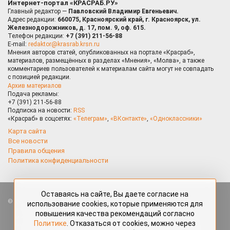
Интернет-портал «КРАСРАБ.РУ»
Главный редактор —
Павловский Владимир Евгеньевич.
Адрес редакции:
660075, Красноярский край, г. Красноярск, ул.
Железнодорожников, д. 17, пом. 9, оф. 615.
Телефон редакции:
+7 (391) 211-56-88
E-mail:
redaktor@krasrab.krsn.ru
Мнения авторов статей, опубликованных на портале «Красраб»,
материалов, размещённых в разделах «Мнения», «Молва», а также
комментариев пользователей к материалам сайта могут не совпадать
с позицией редакции.
Архив материалов
Подача рекламы:
+7 (391) 211-56-88
Подписка на новости:
RSS
«Красраб» в соцсетях:
«Телеграм»
,
«ВКонтакте»
,
«Одноклассники»
Карта сайта
Все новости
Правила общения
Политика конфиденциальности
Оставаясь на сайте, Вы даете согласие на
Все права защищены. Любые материалы, размещённые на портале
использование cookies, которые применяются для
«Красраб.ру» сотрудниками редакции, нештатными авторами
повышения качества рекомендаций согласно
и читателями, являются объектами авторского права. Полное или
Политике
. Отказаться от cookies, можно через
частичное использование материалов, размещённых на портале