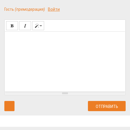
Гость
(премодерация)
Войти