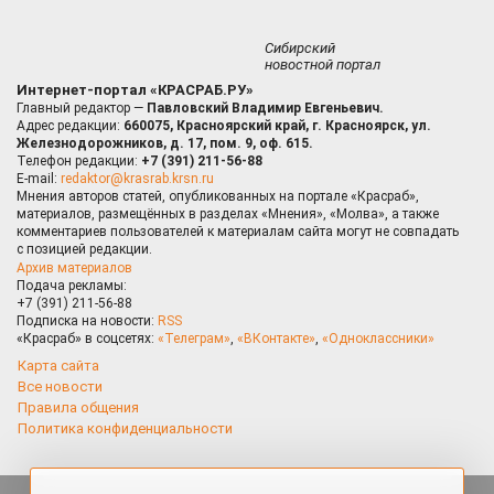
Сибирский
новостной портал
Интернет-портал «КРАСРАБ.РУ»
Главный редактор —
Павловский Владимир Евгеньевич.
Адрес редакции:
660075, Красноярский край, г. Красноярск, ул.
Железнодорожников, д. 17, пом. 9, оф. 615.
Телефон редакции:
+7 (391) 211-56-88
E-mail:
redaktor@krasrab.krsn.ru
Мнения авторов статей, опубликованных на портале «Красраб»,
материалов, размещённых в разделах «Мнения», «Молва», а также
комментариев пользователей к материалам сайта могут не совпадать
с позицией редакции.
Архив материалов
Подача рекламы:
+7 (391) 211-56-88
Подписка на новости:
RSS
«Красраб» в соцсетях:
«Телеграм»
,
«ВКонтакте»
,
«Одноклассники»
Карта сайта
Все новости
Правила общения
Политика конфиденциальности