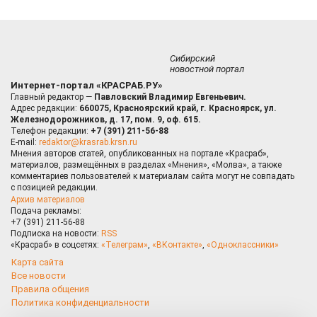
Сибирский
новостной портал
Интернет-портал «КРАСРАБ.РУ»
Главный редактор —
Павловский Владимир Евгеньевич.
Адрес редакции:
660075, Красноярский край, г. Красноярск, ул.
Железнодорожников, д. 17, пом. 9, оф. 615.
Телефон редакции:
+7 (391) 211-56-88
E-mail:
redaktor@krasrab.krsn.ru
Мнения авторов статей, опубликованных на портале «Красраб»,
материалов, размещённых в разделах «Мнения», «Молва», а также
комментариев пользователей к материалам сайта могут не совпадать
с позицией редакции.
Архив материалов
Подача рекламы:
+7 (391) 211-56-88
Подписка на новости:
RSS
«Красраб» в соцсетях:
«Телеграм»
,
«ВКонтакте»
,
«Одноклассники»
Карта сайта
Все новости
Правила общения
Политика конфиденциальности