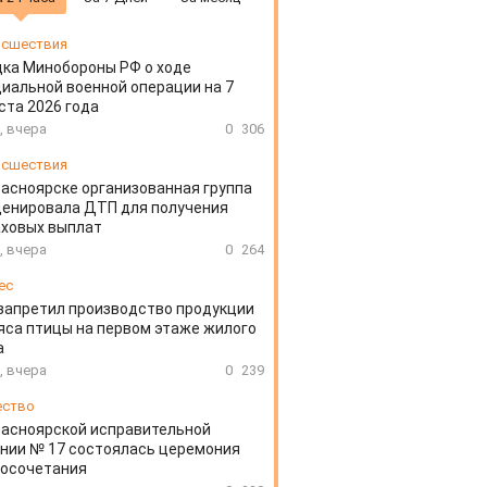
сшествия
ка Минобороны РФ о ходе
иальной военной операции на 7
ста 2026 года
, вчера
0
306
сшествия
расноярске организованная группа
ценировала ДТП для получения
аховых выплат
, вчера
0
264
ес
запретил производство продукции
яса птицы на первом этаже жилого
а
, вчера
0
239
ество
расноярской исправительной
нии № 17 состоялась церемония
косочетания