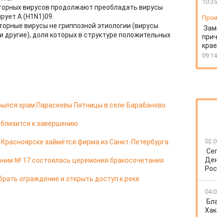
10:35
торных вирусов продолжают преобладать вирусы
рует А (H1N1)09.
Прои
орные вирусы не гриппозной этиологии (вирусы
Зам
и другие), доля которых в структуре положительных
прич
крае
09:14
ылся храм Параскевы Пятницы в селе Барабаново
 близится к завершению
02.0
в Красноярске займётся фирма из Санкт-Петербурга
Се
Ден
онии № 17 состоялась церемония бракосочетания
Рос
брать ограждение и открыть доступ к реке
04.0
Бл
Хак