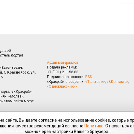
ирский
стной портал
Архив материалов
Подача рекламы:
 Евгеньевич.
+7 (391) 211-56-88
, г. Красноярск, ул.
Подписка на новости:
RSS
15.
«Красраб» в соцсетях:
«Телеграм»
,
«ВКонтакте»
,
«Одноклассники»
портале «Красраб»,
ия», «Молва»,
риалам сайта могут
на сайте, Вы даете согласие на использование cookies, которые 
ышения качества рекомендаций согласно
Политике
. Отказаться от
можно через настройки Вашего браузера.
змещённые на портале «Красраб.ру» сотрудниками редакции, нештатными