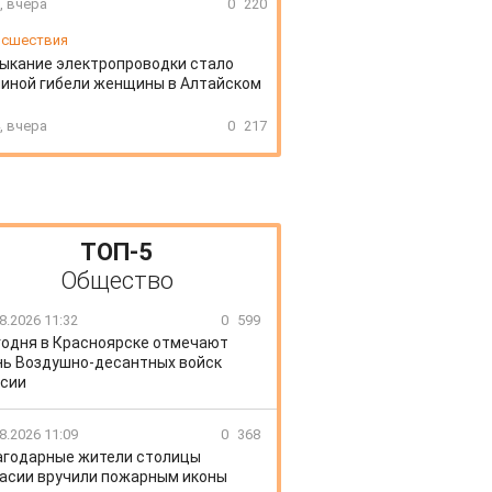
, вчера
0
220
сшествия
ыкание электропроводки стало
иной гибели женщины в Алтайском
, вчера
0
217
ТОП-5
Общество
8.2026 11:32
0
599
годня в Красноярске отмечают
ь Воздушно-десантных войск
сии
8.2026 11:09
0
368
агодарные жители столицы
асии вручили пожарным иконы