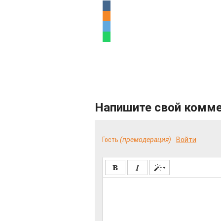
Напишите свой комм
Гость
(премодерация)
Войти