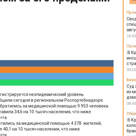
Прои
Свод
спец
авгу
16:53
Прои
В К
инс
стр
09:23
Бизн
Суд 
из м
егистрируется неэпидемический уровень
дом
бщили сегодня в региональном Роспортебнадзоре.
08:43
 обратились за медицинской помощью 9 953 человека.
авила 34,6 на 10 тысяч населения, что ниже
Общ
нта.
В К
атились за медицинской помощью 4 378 жителей,
коло
40,1 на 10 тысяч населения, что ниже
бра
ента.