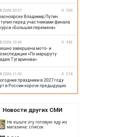
8.2026 20:37
0
355
расноярске Владимир Путин
тупил перед участниками финала
курса «Большая перемена»
8.2026 10:43
0
342
пешно завершена мото- и
оэкспедиция «По маршруту
адия Тугаринова»
8.2026 11:03
0
274
огодние праздники в 2027 году
ут в России короче предыдущих
Новости других СМИ
Не ешьте эту готовую еду из
магазина: список