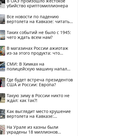
В ОАЭ произошло жестокое
убийство криптомиллионера
Все новости по падению
вертолета на Кавказе: читать
здесь
Таких событий не было с 1945:
чего ждать всем нам?
В магазинах России ажиотаж
из-за этого продукта: что
купить?
СМИ: В Химках на
полицейскую машину напали
и подожгли.
Где будет встреча президентов
США и России: Европа?
Такую зиму в России никто не
ждал: как так?!
Как выглядит место крушение
вертолета на Кавказе:
смотреть
На Урале из казны были
украдены 18 миллионов