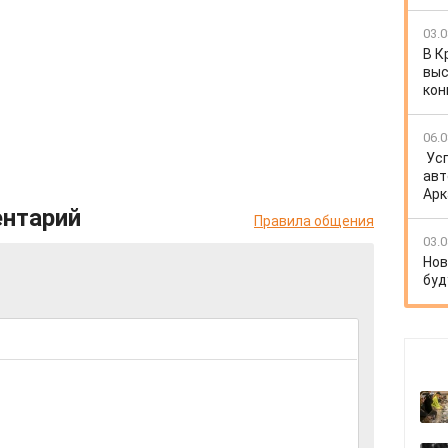
03.0
В К
выс
кон
06.0
Ус
авт
Арк
ентарий
Правила общения
03.0
Нов
буд