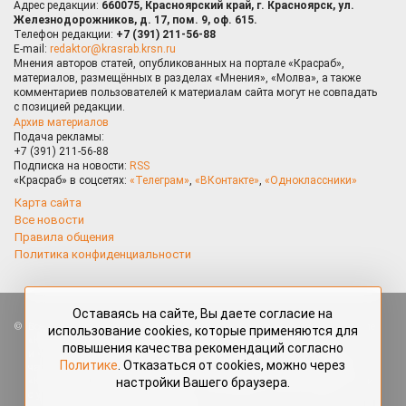
Адрес редакции:
660075, Красноярский край, г. Красноярск, ул.
Железнодорожников, д. 17, пом. 9, оф. 615.
Телефон редакции:
+7 (391) 211-56-88
E-mail:
redaktor@krasrab.krsn.ru
Мнения авторов статей, опубликованных на портале «Красраб»,
материалов, размещённых в разделах «Мнения», «Молва», а также
комментариев пользователей к материалам сайта могут не совпадать
с позицией редакции.
Архив материалов
Подача рекламы:
+7 (391) 211-56-88
Подписка на новости:
RSS
«Красраб» в соцсетях:
«Телеграм»
,
«ВКонтакте»
,
«Одноклассники»
Карта сайта
Все новости
Правила общения
Политика конфиденциальности
Оставаясь на сайте, Вы даете согласие на
Все права защищены. Любые материалы, размещённые на портале
использование cookies, которые применяются для
«Красраб.ру» сотрудниками редакции, нештатными авторами
повышения качества рекомендаций согласно
и читателями, являются объектами авторского права. Полное или
Политике
. Отказаться от cookies, можно через
частичное использование материалов, размещённых на портале
настройки Вашего браузера.
«Красраб.ру», допускается только с письменного согласия редакции
с указанием ссылки на источник. Все вопросы можно задать