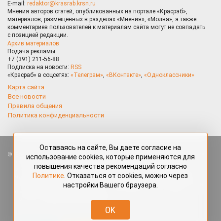
E-mail:
redaktor@krasrab.krsn.ru
Мнения авторов статей, опубликованных на портале «Красраб»,
материалов, размещённых в разделах «Мнения», «Молва», а также
комментариев пользователей к материалам сайта могут не совпадать
с позицией редакции.
Архив материалов
Подача рекламы:
+7 (391) 211-56-88
Подписка на новости:
RSS
«Красраб» в соцсетях:
«Телеграм»
,
«ВКонтакте»
,
«Одноклассники»
Карта сайта
Все новости
Правила общения
Политика конфиденциальности
Оставаясь на сайте, Вы даете согласие на
Все права защищены. Любые материалы, размещённые на портале
использование cookies, которые применяются для
«Красраб.ру» сотрудниками редакции, нештатными авторами
повышения качества рекомендаций согласно
и читателями, являются объектами авторского права. Полное или
Политике
. Отказаться от cookies, можно через
частичное использование материалов, размещённых на портале
настройки Вашего браузера.
«Красраб.ру», допускается только с письменного согласия редакции
с указанием ссылки на источник. Все вопросы можно задать
по адресу
redaktor@krasrab.krsn.ru
.
OK