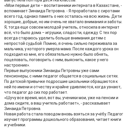
выпустила полтора десятка классов.
«Мои первые дети – воспитанники интерната в Казахстане, -
вспоминает Зинаида Петровна. - Я проработала с сиротами
всего год, однако память о них осталась на всю жизнь. Дети
хорошие, добрые, но им очень не хватало внимания и заботы.
Я, тогда еще совсем молодой учитель, относила в интернат
всё, что было дома – игрушки, сладости, одежду. С тех пор
всегда стараюсь уделить больше внимания детям с
непростой судьбой. Помню, я очень сильно переживала за
мальчика, у которого умерла мама. После каждого урока он
подходил ко мне, его обязательно нужно было обнять,
поцеловать, поговорить с ним, выяснить, какое у него
настроение».
Первые выпускники Зинаиды Петровны уже сами
пенсионеры, с ними педагог общается в социальных сетях.
По детской привычке подросшие школьники обращаются к
ней по имени и отчеству и крайне удивляются, когда узнают,
что педагог до сих пор работает.
«Шучу все время, мол, вот вы, ученики мои, уже на пенсии и
дома сидите, а ваш учитель работает», - рассказывает
Зинаида Петровна.
Новая работа стала поводом вновь взяться за учёбу. Педагог
изучает программы дошкольного образования, читает книги
и учебники.