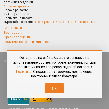
с позицией редакции.
Архив материалов
Подача рекламы:
+7 (391) 211-56-88
Подписка на новости:
RSS
«Красраб» в соцсетях:
«Телеграм»
,
«ВКонтакте»
,
«Одноклассники»
Карта сайта
Все новости
Правила общения
Политика конфиденциальности
Оставаясь на сайте, Вы даете согласие на
Все права защищены. Любые материалы, размещённые на портале
использование cookies, которые применяются для
«Красраб.ру» сотрудниками редакции, нештатными авторами
повышения качества рекомендаций согласно
и читателями, являются объектами авторского права. Полное или
Политике
. Отказаться от cookies, можно через
частичное использование материалов, размещённых на портале
настройки Вашего браузера.
«Красраб.ру», допускается только с письменного согласия редакции
с указанием ссылки на источник. Все вопросы можно задать
по адресу
redaktor@krasrab.krsn.ru
.
OK
Разработка портала:
Центр интернет-проектов «МОЁ!»