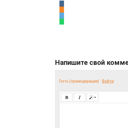
Напишите свой комм
Гость
(премодерация)
Войти