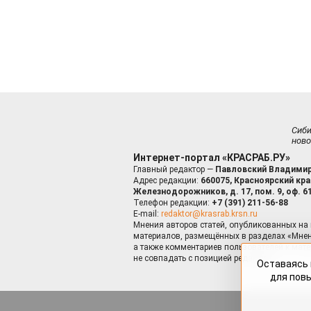
Сиб
ново
Интернет-портал «КРАСРАБ.РУ»
Главный редактор —
Павловский Владимир
Адрес редакции:
660075, Красноярский край
Железнодорожников, д. 17, пом. 9, оф. 6
Телефон редакции:
+7 (391) 211-56-88
E-mail:
redaktor@krasrab.krsn.ru
Мнения авторов статей, опубликованных на 
материалов, размещённых в разделах «Мнен
а также комментариев пользователей к мате
не совпадать с позицией редакции.
Оставаясь 
для пов