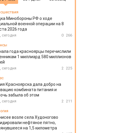
сшествия
ка Минобороны РФ о ходе
иальной военной операции на 8
ста 2026 года
, сегодня
0
266
ансы
чала года красноярцы перечислили
нникам 1 миллиард 580 миллионов
лей
, сегодня
2
225
ес
ия Красноярска дала добро на
вацию комбината питания и
очь забыла об этом
, сегодня
2
211
огия
нисее возле села Худоногово
идировали нефтяное пятно,
янувшееся на 1,5 километра