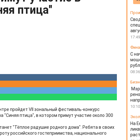
няя птица"
Прои
Свод
спец
авгу
17:49
Фин
С на
моше
руб
08:36
Бизн
Мэр
рено
напр
10:10
тре пройдет VII зональный фестиваль-конкурс
 "Синяя птица", в котором примут участие около 300
Экол
На Е
станет "Тёплое радушие родного дома". Ребята в своих
ликв
роту российского гостеприимства, национального
раст