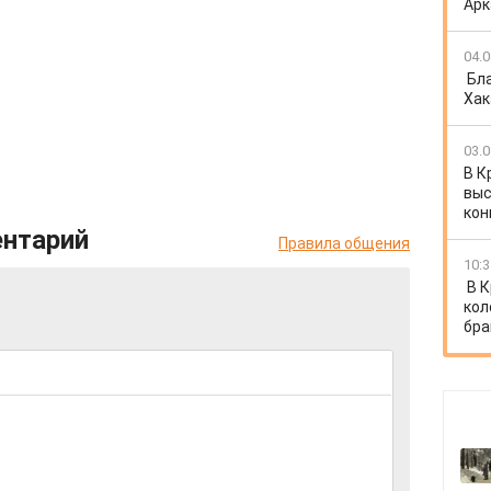
Арк
04.0
Бл
Хак
03.0
В К
выс
кон
ентарий
Правила общения
10:3
В 
кол
бра