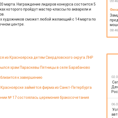
09:46
20 марта. Награждение лидеров конкурса состоится 5
ках которого пройдут мастер-классы по акварели и
Фин
ов.
Зам
х художников сможет любой желающий с 14 марта по
пред
очном центре.
моше
08:46
я из Красноярска детям Свердловского округа ЛНР
ылся храм Параскевы Пятницы в селе Барабаново
02.0
 близится к завершению
Се
Ден
в Красноярске займётся фирма из Санкт-Петербурга
Рос
онии № 17 состоялась церемония бракосочетания
06.0
Ус
авт