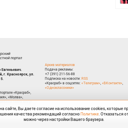
ирский
стной портал
Архив материалов
Подача рекламы:
 Евгеньевич.
+7 (391) 211-56-88
, г. Красноярск, ул.
Подписка на новости:
RSS
15.
«Красраб» в соцсетях:
«Телеграм»
,
«ВКонтакте»
,
«Одноклассники»
портале «Красраб»,
ия», «Молва»,
риалам сайта могут
на сайте, Вы даете согласие на использование cookies, которые 
ышения качества рекомендаций согласно
Политике
. Отказаться от
можно через настройки Вашего браузера.