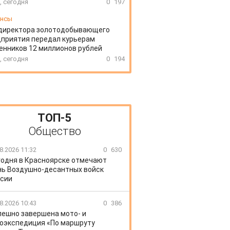
, сегодня
0
197
ансы
директора золотодобывающего
приятия передал курьерам
нников 12 миллионов рублей
, сегодня
0
194
ТОП-5
Общество
8.2026 11:32
0
630
годня в Красноярске отмечают
ь Воздушно-десантных войск
сии
8.2026 10:43
0
386
пешно завершена мото- и
оэкспедиция «По маршруту