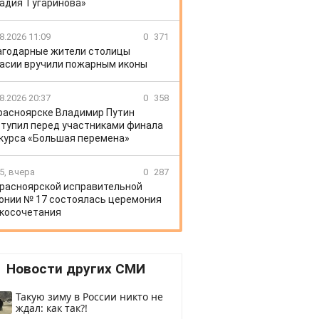
адия Тугаринова»
8.2026 11:09
0
371
агодарные жители столицы
асии вручили пожарным иконы
8.2026 20:37
0
358
расноярске Владимир Путин
тупил перед участниками финала
курса «Большая перемена»
5, вчера
0
287
Красноярской исправительной
онии № 17 состоялась церемония
косочетания
Новости других СМИ
Такую зиму в России никто не
ждал: как так?!