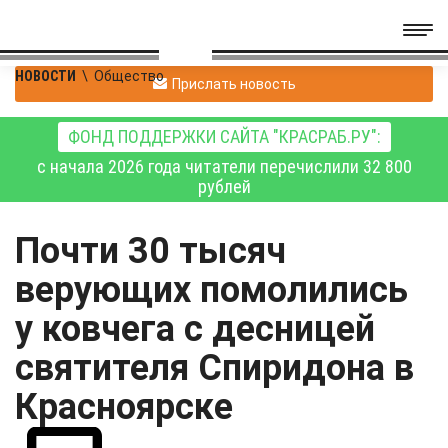
НОВОСТИ
\
Общество
Прислать новость
ФОНД ПОДДЕРЖКИ САЙТА "КРАСРАБ.РУ":
с начала 2026 года читатели перечислили 32 800
рублей
Почти 30 тысяч
верующих помолились
у ковчега с десницей
святителя Спиридона в
Красноярске