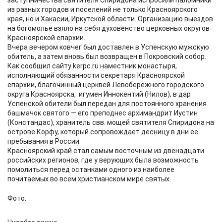
заступничества святителя Спиридона испросили паломники
из разных городов и поселений не только Красноярского
края, но и Хакасии, Иркутской области. Организацию выездов
на богомолье взяло на себя духовенство церковных округов
Красноярской епархии.
Вчера вечером ковчег был доставлен в Успенскую мужскую
обитель, а затем вновь был возвращен в Покровский собор.
Как сообщил сайту kerpc.ru наместник монастыря,
исполняющий обязанности секретаря Красноярской
епархии, благочинный церквей Левобережного городского
округа Красноярска, игумен Иннокентий (Нилов), в дар
Успенской обители был передан для постоянного хранения
башмачок святого — его преподнес архимандрит Иустин
(Констандас), хранитель свв. мощей святителя Спиридона на
острове Корфу, который сопровождает десницу в дни ее
пребывания в России.
Красноярский край стал самым восточным из двенадцати
российских регионов, где у верующих была возможность
помолиться перед останками одного из наиболее
почитаемых во всем христианском мире святых.
Фото: