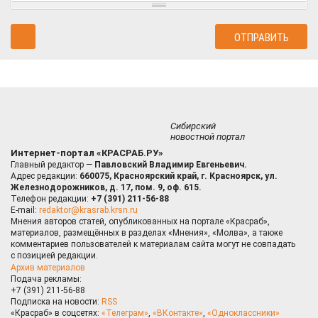
Сибирский
новостной портал
Интернет-портал «КРАСРАБ.РУ»
Главный редактор —
Павловский Владимир Евгеньевич.
Адрес редакции:
660075, Красноярский край, г. Красноярск, ул.
Железнодорожников, д. 17, пом. 9, оф. 615.
Телефон редакции:
+7 (391) 211-56-88
E-mail:
redaktor@krasrab.krsn.ru
Мнения авторов статей, опубликованных на портале «Красраб»,
материалов, размещённых в разделах «Мнения», «Молва», а также
комментариев пользователей к материалам сайта могут не совпадать
с позицией редакции.
Архив материалов
Подача рекламы:
+7 (391) 211-56-88
Подписка на новости:
RSS
«Красраб» в соцсетях:
«Телеграм»
,
«ВКонтакте»
,
«Одноклассники»