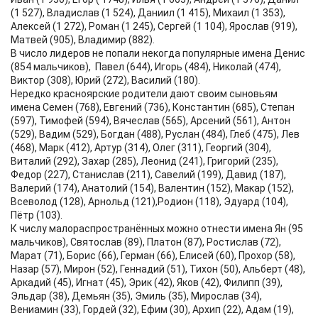
(1 527), Владислав (1 524), Даниил (1 415), Михаил (1 353),
Алексей (1 272), Роман (1 245), Сергей (1 104), Ярослав (919),
Матвей (905), Владимир (882).
В число лидеров не попали некогда популярные ​имена Денис
(854 мальчиков), Павел (644), Игорь (484), Николай (474),
Виктор (308), Юрий (272), Василий (180).
​Нередко красноярские родители дают своим сыновьям
имена Семен (768), Евгений (736), Константин (685), Степан
(597), Тимофей (594), Вячеслав (565), Арсений (561), Антон
(529), Вадим (529), Богдан (488), Руслан (484), Глеб (475), Лев
(468), Марк (412), Артур (314), Олег (311), Георгий (304),
Виталий (292), Захар (285), Леонид (241), Григорий (235),
Федор (227), Станислав (211), Савелий (199), Давид (187),
Валерий (174), Анатолий (154), Валентин (152), Макар (152),
Всеволод (128), Арнольд (121),Родион (118), Эдуард (104),
Пётр (103).
​К числу малораспространённых можно отнести имена Ян (95
мальчиков), Святослав (89), Платон (87), Ростислав (72),
Марат (71), Борис (66), Герман (66), Елисей (60), Прохор (58),
Назар (57), Мирон (52), Геннадий (51), Тихон (50), Альберт (48),
Аркадий (45), Игнат (45), Эрик (42), Яков (42), Филипп (39),
Эльдар (38), Демьян (35), Эмиль (35), Мирослав (34),
Вениамин (33), Гордей (32), Ефим (30), Архип (22), Адам (19),