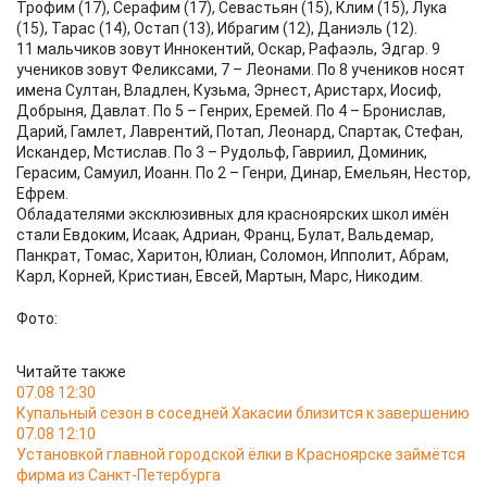
Трофим (17), Серафим (17), Севастьян (15), Клим (15), Лука
(15), Тарас (14), Остап (13), Ибрагим (12), Даниэль (12).
11 мальчиков зовут Иннокентий, Оскар, Рафаэль, Эдгар. 9
учеников зовут Феликсами, 7 – Леонами. По 8 учеников носят
имена Султан, Владлен, Кузьма, Эрнест, Аристарх, Иосиф,
Добрыня, Давлат. По 5 – Генрих, Еремей. По 4 – Бронислав,
Дарий, Гамлет, Лаврентий, Потап, Леонард, Спартак, Стефан,
Искандер, Мстислав. По 3 – Рудольф, Гавриил, Доминик,
Герасим, Самуил, Иоанн. По 2 – Генри, Динар, Емельян, Нестор,
Ефрем.
Обладателями эксклюзивных для красноярских школ имён
стали Евдоким, Исаак, Адриан, Франц, Булат, Вальдемар,
Панкрат, Томас, Харитон, Юлиан, Соломон, Ипполит, Абрам,
Карл, Корней, Кристиан, Евсей, Мартын, Марс, Никодим.
Фото:
Читайте также
07.08 12:30
Купальный сезон в соседней Хакасии близится к завершению
07.08 12:10
Установкой главной городской ёлки в Красноярске займётся
фирма из Санкт-Петербурга