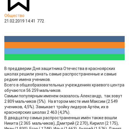
Общество
21.02.2019 14:41
772
В преддверии Дня защитника Отечества в красноярских
школах решили узнать самые распространенные и самые
редкие имена учеников.
Всего в общеобразовательных учреждениях краевого центра
обучаются 56 259 мальчиков.
Самым популярным именем оказалось Александр, так зовут
2 809 мальчиков (5%). На втором месте имя Максим (2 549
учеников, 4,5%). Замыкает тройку лидеров Артём, их в
красноярских школах 2 463 (4,3%).
В двадцатку самых распространенных имён также вошли
Никита (2 365 мальчиков), Дмитрий (2 270), Кирилл (2 175),
Иван (1 930), Егор ( 1748), Илья (1 663), Андрей (1 576), Данил