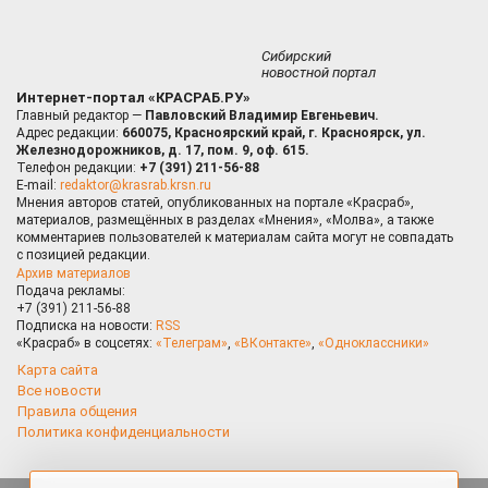
Сибирский
новостной портал
Интернет-портал «КРАСРАБ.РУ»
Главный редактор —
Павловский Владимир Евгеньевич.
Адрес редакции:
660075, Красноярский край, г. Красноярск, ул.
Железнодорожников, д. 17, пом. 9, оф. 615.
Телефон редакции:
+7 (391) 211-56-88
E-mail:
redaktor@krasrab.krsn.ru
Мнения авторов статей, опубликованных на портале «Красраб»,
материалов, размещённых в разделах «Мнения», «Молва», а также
комментариев пользователей к материалам сайта могут не совпадать
с позицией редакции.
Архив материалов
Подача рекламы:
+7 (391) 211-56-88
Подписка на новости:
RSS
«Красраб» в соцсетях:
«Телеграм»
,
«ВКонтакте»
,
«Одноклассники»
Карта сайта
Все новости
Правила общения
Политика конфиденциальности