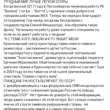
ТРУДНЫЙ МИР ЛУЧШЕ ЛЁГКОЙ ССОРЫ
Когда весной 2017 года в Лесосибирске начинала работу УК
"Велена" (тогда -- "Веста"), горожане слова доброго не
говорили работникам ЖКХ. Теперь же нередко благодарят
сотрудников. Год назад, когда мы беседовали с
гендиректором Еленой Мешкаускас, она обронила такую
фразу: "Не возьму на работу даже хорошего специалиста,
если он не умеет работать с людьми".
"Я С ТЕМИ, КОГО ЛЮБЛЮ И КТО ЛЮБИТ МЕНЯ"
Красноярский театр кукол представил нового главного
режиссёра -- заслуженного артиста России,
четырёхкратного лауреата национальной театральной
премии "Золотая маска", драматурга, сценографа, педагога
Евгения Ибрагимова. Обаятельный человек в неизменной
шапочке-сванке в Красноярске гостем себя не считает. Ещё
в 2004 году он поставил на этой сцене оригинальный
спектакль "Сказки старого аула"...
ГРАЖДАНЕ РФ НОСТАЛЬГИРУЮТ ПО СССР?
С декабря минувшего года федеральные СМИ неоднократно
отмечали "рост сожаления граждан России по поводу
распада СССР". Нет причин не доверять этой информации,
люди давно сожалеют об этой потере. Вот только сожалеют
они не об утрате символа разрушенной страны - её
аббревиатуры или гимна, а о смене общественно-