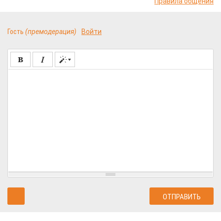
Правила общения
Гость
(премодерация)
Войти