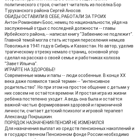
политического строя, считает читатель из посёлка Бор
Туруханского района Сергей Аносов.
ОБИДЫ ОСТАВИЛИ В СЕБЕ, РАБОТАЛИ ЗА ТРОИХ
Антон Романович Боос, немец по национальности, уйдя на
заслуженный отдых с последней должности -- главы
Ирбейского района,-- написал книгу "Забвению не подлежит".
Главной темой могла стать история переселения немцев
Поволжья в 1941 году в Сибирь и Казахстан. Но автор, уделив
трагическому отрезку немало страниц, основной упор
сделал на рассказ о своей семье и работниках колхоза
"Завет Ильича".
ИГРАЙТЕ НА ЗДОРОВЬЕ!
Современные мамы и папы -- люди особенные. В конце XX
века даже появился такой термин -- "интенсивное
родительство". Но при этом на простое общение с детьми у
них совсем не остаётся времени. И простая игра из жизни
ребёнка постепенно уходит. А ведь она была и остаётся
важной частью формирования здоровой и гармоничной
личности, считает детский психолог и игровой терапевт
Александр Покрышкин.
ПОРЯДОК НАЗНАЧЕНИЯ ПЕНСИЙ НЕ ИЗМЕНИЛСЯ
Для назначения выплат из средств пенсионных накоплений и
в государственном Пенсионном фонде России необходимо