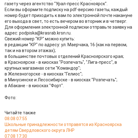
газету через агентство "Урал-пресс Красноярск".
Если вы оформите подписку на pdf-версию газеты, каждый
номер будет приходить к вам по электронной почте накануне
его выхода в свет, то есть вечером во вторник и в четверг.
Для оформления электронной подписки отправьте заявку на
адрес: podpiska@krasrab.krsn.ru.
Свежий номер "КР" можно купить:
в редакции "КР" по адресу: ул. Маерчака, 16 (как на первом,
так и на втором этажах);
в большинстве почтовых отделений Красноярского края;
в Красноярске - в киосках "Розпечать", "Лига-пресс", в
крупных магазинах сети "Командор";
в Железногорске - в киосках "Гелиос";
в Минусинске и Лесосибирске - в киосках "Розпечать";
в Абакане - в киосках "Форт".
Фото:
Читайте также
08.08 07:55
Школьные принадлежности отправятся из Красноярска
детям Свердловского округа ЛНР
07.08 17:30