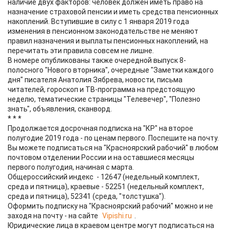
наличие двух факторов: человек должен иметь право на
назначение страховой пенсии и иметь средства пенсионных
накоплений. Вступившие в силу с 1 января 2019 года
изменения в пенсионном законодательстве не меняют
правил назначения и выплаты пенсионных накоплений, на
перечитать эти правила совсем не лишне.
В номере опубликованы также очередной выпуск 8-
полосного "Нового вторника", очередные "Заметки каждого
дня" писателя Анатолия Зябрева, новости, письма
читателей, гороскоп и ТВ-программа на предстоящую
неделю, тематические страницы "Телевечер", "Полезно
знать", объявления, сканворд.
* * *
Продолжается досрочная подписка на "КР" на второе
полугодие 2019 года - по ценам первого. Поспешите на почту.
Вы можете подписаться на "Красноярский рабочий" в любом
почтовом отделении России и на оставшиеся месяцы
первого полугодия, начиная с марта.
Общероссийский индекс - 12647 (недельный комплект,
среда и пятница), краевые - 52251 (недельный комплект,
среда и пятница), 52341 (среда, "толстушка").
Оформить подписку на "Красноярский рабочий" можно и не
заходя на почту - на сайте
Vipishi.ru
.
Юридические лица в краевом центре могут подписаться на