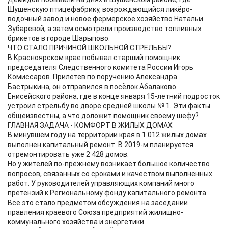
Шушенскую птицефабрику, возрождающийся ликёро-
водочный завод и новое фермерское хозяйство Натальи
Зубаревой, а затем осмотрели производство топливных
брикетов в городе Шарыпово.
ЧТО СТАЛО ПРИЧИНОЙ ШКОЛЬНОЙ СТРЕЛЬБЫ?
В Красноярском крае побывал старший помощник
председателя Следственного комитета России Игорь
Комиссаров. Прилетев по поручению Александра
Бастрыкина, он отправился в посёлок Абалаково
Енисейского района, где в конце января 15-летний подросток
устроил стрельбу во дворе средней школы № 1. Эти факты
общеизвестны, а что доложит помощник своему шефу?
ГЛАВНАЯ ЗАДАЧА - КОМФОРТ В ЖИЛЫХ ДОМАХ
В минувшем году на территории края в 1 012 жилых домах
выполнен капитальный ремонт. В 2019-м планируется
отремонтировать уже 2 428 домов.
Но у жителей по-прежнему возникает большое количество
вопросов, связанных со сроками и качеством выполненных
работ. У руководителей управляющих компаний много
претензий к Региональному фонду капитального ремонта.
Всё это стало предметом обсуждения на заседании
правления краевого Союза предприятий жилищно-
коммунального хозяйства и энергетики.