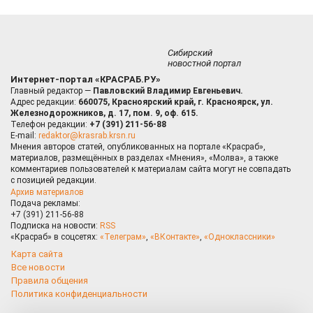
Сибирский
новостной портал
Интернет-портал «КРАСРАБ.РУ»
Главный редактор —
Павловский Владимир Евгеньевич.
Адрес редакции:
660075, Красноярский край, г. Красноярск, ул.
Железнодорожников, д. 17, пом. 9, оф. 615.
Телефон редакции:
+7 (391) 211-56-88
E-mail:
redaktor@krasrab.krsn.ru
Мнения авторов статей, опубликованных на портале «Красраб»,
материалов, размещённых в разделах «Мнения», «Молва», а также
комментариев пользователей к материалам сайта могут не совпадать
с позицией редакции.
Архив материалов
Подача рекламы:
+7 (391) 211-56-88
Подписка на новости:
RSS
«Красраб» в соцсетях:
«Телеграм»
,
«ВКонтакте»
,
«Одноклассники»
Карта сайта
Все новости
Правила общения
Политика конфиденциальности