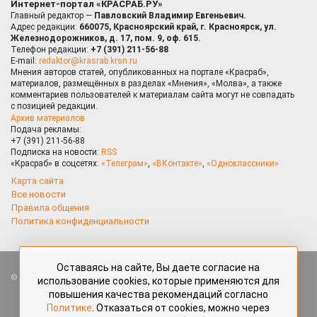
Интернет-портал «КРАСРАБ.РУ»
Главный редактор —
Павловский Владимир Евгеньевич.
Адрес редакции:
660075, Красноярский край, г. Красноярск, ул.
Железнодорожников, д. 17, пом. 9, оф. 615.
Телефон редакции:
+7 (391) 211-56-88
E-mail:
redaktor@krasrab.krsn.ru
Мнения авторов статей, опубликованных на портале «Красраб»,
материалов, размещённых в разделах «Мнения», «Молва», а также
комментариев пользователей к материалам сайта могут не совпадать
с позицией редакции.
Архив материалов
Подача рекламы:
+7 (391) 211-56-88
Подписка на новости:
RSS
«Красраб» в соцсетях:
«Телеграм»
,
«ВКонтакте»
,
«Одноклассники»
Карта сайта
Все новости
Правила общения
Политика конфиденциальности
Оставаясь на сайте, Вы даете согласие на
Все права защищены. Любые материалы, размещённые на портале
использование cookies, которые применяются для
«Красраб.ру» сотрудниками редакции, нештатными авторами
повышения качества рекомендаций согласно
и читателями, являются объектами авторского права. Полное или
Политике
. Отказаться от cookies, можно через
частичное использование материалов, размещённых на портале