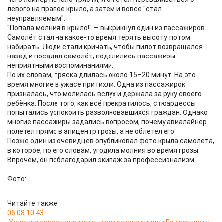
левого на правое крыло, а затем и вовсе "стал
неуправляемым".
"Попала молния в крыло!" — выкрикнул один из пассажиров.
Самолёт стал на какое-то время терять высоту, потом
набирать. Люди стали кричать, чтобы пилот возвращался
назад и посадил самолёт, поделились пассажиры
неприятными воспоминаниями.
По их словам, тряска длилась около 15–20 минут. На это
время многие в ужасе притихли. Одна из пассажирок
призналась, что молилась вслух и держала за руку своего
ребёнка. После того, как всё прекратилось, стюардессы
попытались успокоить разволновавшихся граждан. Однако
многие пассажиры задались вопросом, почему авиалайнер
полетел прямо в эпицентр грозы, а не облетел его.
Позже один из очевидцев опубликовал фото крыла самолёта,
в которое, по его словам, угодила молния во время грозы.
Впрочем, он поблагодарил экипаж за профессионализм.
Фото:
Читайте также
06.08 10:43