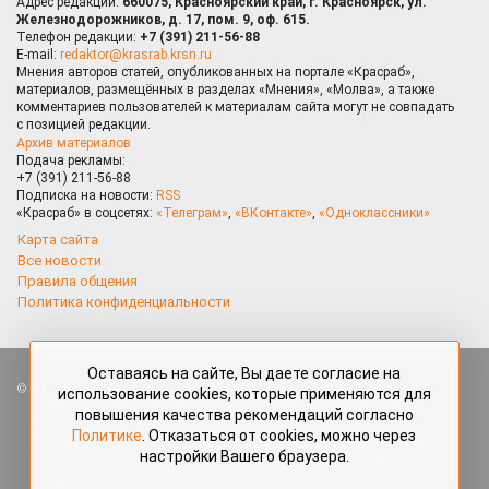
Адрес редакции:
660075, Красноярский край, г. Красноярск, ул.
Железнодорожников, д. 17, пом. 9, оф. 615.
Телефон редакции:
+7 (391) 211-56-88
E-mail:
redaktor@krasrab.krsn.ru
Мнения авторов статей, опубликованных на портале «Красраб»,
материалов, размещённых в разделах «Мнения», «Молва», а также
комментариев пользователей к материалам сайта могут не совпадать
с позицией редакции.
Архив материалов
Подача рекламы:
+7 (391) 211-56-88
Подписка на новости:
RSS
«Красраб» в соцсетях:
«Телеграм»
,
«ВКонтакте»
,
«Одноклассники»
Карта сайта
Все новости
Правила общения
Политика конфиденциальности
Оставаясь на сайте, Вы даете согласие на
Все права защищены. Любые материалы, размещённые на портале
использование cookies, которые применяются для
«Красраб.ру» сотрудниками редакции, нештатными авторами
повышения качества рекомендаций согласно
и читателями, являются объектами авторского права. Полное или
Политике
. Отказаться от cookies, можно через
частичное использование материалов, размещённых на портале
настройки Вашего браузера.
«Красраб.ру», допускается только с письменного согласия редакции
с указанием ссылки на источник. Все вопросы можно задать
по адресу
redaktor@krasrab.krsn.ru
.