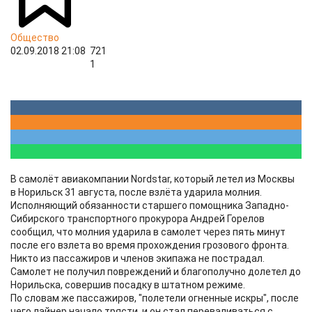
Общество
02.09.2018 21:08
721
1
В самолёт авиакомпании Nordstar, который летел из Москвы
в Норильск 31 августа, после взлёта ударила молния.
Исполняющий обязанности старшего помощника Западно-
Сибирского транспортного прокурора Андрей Горелов
сообщил, что молния ударила в самолет через пять минут
после его взлета во время прохождения грозового фронта.
Никто из пассажиров и членов экипажа не пострадал.
Самолет не получил повреждений и благополучно долетел до
Норильска, совершив посадку в штатном режиме.
По словам же пассажиров, "полетели огненные искры", после
чего лайнер начало трясти, и он стал переваливаться с