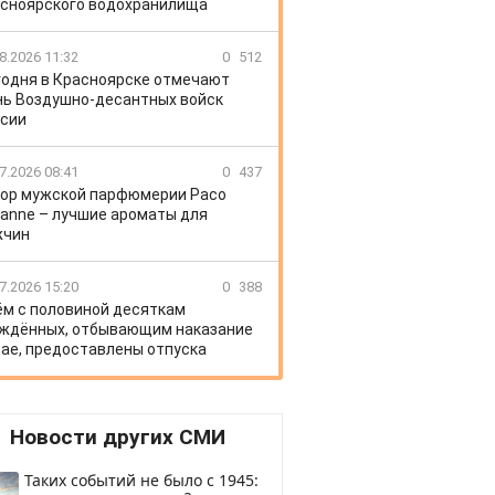
сноярского водохранилища
8.2026 11:32
0
512
годня в Красноярске отмечают
ь Воздушно-десантных войск
сии
7.2026 08:41
0
437
ор мужской парфюмерии Paco
anne – лучшие ароматы для
жчин
7.2026 15:20
0
388
ём с половиной десяткам
ждённых, отбывающим наказание
рае, предоставлены отпуска
Новости других СМИ
Таких событий не было с 1945: