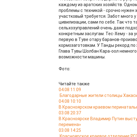
каждому из аратских хозяйств. Одном
проблемы с техникой - срочно нужен х
участковый требуется. Забот много у
цивилизации, сами по себе. Так что т
сельхозуправлений очень даже подходи
конкретным заслугам. Тес-Хему - за 
первую в Туве отару баранов-произв
кормозаготовкам. У Танды рекорд по 
Глава Тувы Шолбан Кара-оол немного
возможности машины.
Фото:
Читайте также
04.08 11:09
Благодарные жители столицы Хакас
04.08 10:10
В Красноярском краевом перинатальн
03.08 20:37
В Красноярске Владимир Путин выст
перемена»
03.08 14:25
Красноярское краевое отделение РГО