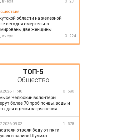
, вчера
0
231
сшествия
кутской области на железной
ге сегодня смертельно
вмированы две женщины
, вчера
0
224
ТОП-5
Общество
8.2026 11:40
0
580
 мысе Челюскин волонтёры
ерут более 70 проб почвы, воды и
ты для оценки загрязнения
7.2026 09:02
1
578
сатели отвели беду от пяти
ушек в заливе Шумиха