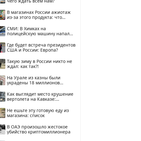
чего ждать всем нам?
В магазинах России ажиотаж
из-за этого продукта: что
купить?
СМИ: В Химках на
полицейскую машину напали
и подожгли.
Где будет встреча президентов
США и России: Европа?
Такую зиму в России никто не
ждал: как так?!
На Урале из казны были
украдены 18 миллионов
рублей
Как выглядит место крушение
вертолета на Кавказе:
смотреть
Не ешьте эту готовую еду из
магазина: список
В ОАЭ произошло жестокое
убийство криптомиллионера