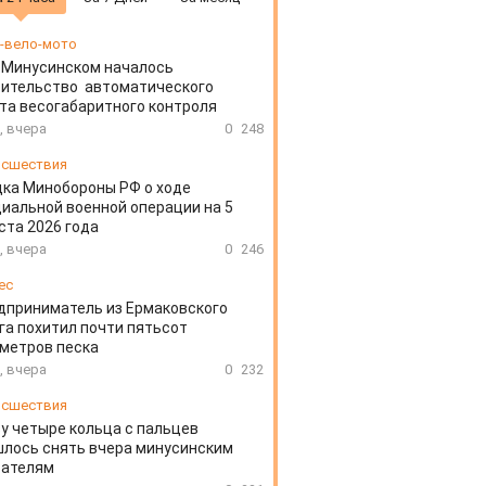
-вело-мото
 Минусинском началось
оительство автоматического
та весогабаритного контроля
, вчера
0
248
сшествия
ка Минобороны РФ о ходе
иальной военной операции на 5
ста 2026 года
, вчера
0
246
ес
дприниматель из Ермаковского
га похитил почти пятьсот
метров песка
, вчера
0
232
сшествия
у четыре кольца с пальцев
лось снять вчера минусинским
сателям