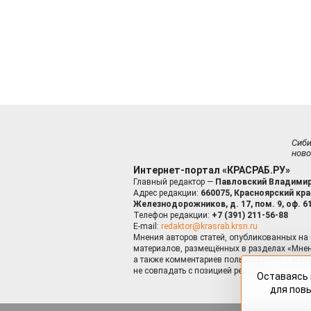
Сиб
ново
Интернет-портал «КРАСРАБ.РУ»
Главный редактор —
Павловский Владимир
Адрес редакции:
660075, Красноярский край
Железнодорожников, д. 17, пом. 9, оф. 6
Телефон редакции:
+7 (391) 211-56-88
E-mail:
redaktor@krasrab.krsn.ru
Мнения авторов статей, опубликованных на 
материалов, размещённых в разделах «Мнен
а также комментариев пользователей к мате
не совпадать с позицией редакции.
Оставаясь 
для пов