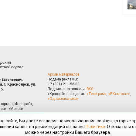
ирский
стной портал
Архив материалов
Подача рекламы:
 Евгеньевич.
+7 (391) 211-56-88
, г. Красноярск, ул.
Подписка на новости:
RSS
15.
«Красраб» в соцсетях:
«Телеграм»
,
«ВКонтакте»
,
«Одноклассники»
портале «Красраб»,
ия», «Молва»,
риалам сайта могут
на сайте, Вы даете согласие на использование cookies, которые 
ышения качества рекомендаций согласно
Политике
. Отказаться от
можно через настройки Вашего браузера.