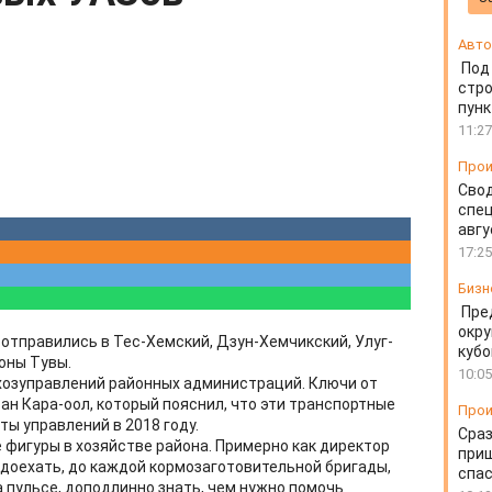
Авто
Под
стр
пунк
11:27
Прои
Свод
спец
авгу
17:25
Бизн
Пре
окру
отправились в Тес-Хемский, Дзун-Хемчикский, Улуг-
кубо
оны Тувы.
10:05
хозуправлений районных администраций. Ключи от
ан Кара-оол, который пояснил, что эти транспортные
Прои
ы управлений в 2018 году.
Сраз
 фигуры в хозяйстве района. Примерно как директор
приш
 доехать, до каждой кормозаготовительной бригады,
спа
на пульсе, доподлинно знать, чем нужно помочь