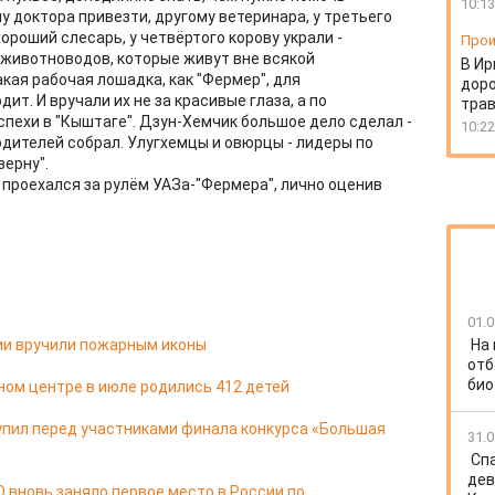
10:13
у доктора привезти, другому ветеринара, у третьего
ороший слесарь, у четвёртого корову украли -
Прои
 животноводов, которые живут вне всякой
В Ир
акая рабочая лошадка, как "Фермер", для
доро
т. И вручали их не за красивые глаза, а по
тра
успехи в "Кыштаге". Дзун-Хемчик большое дело сделал -
10:22
одителей собрал. Улугхемцы и овюрцы - лидеры по
зерну".
 проехался за рулём УАЗа-"Фермера", лично оценив
01.0
ии вручили пожарным иконы
На
отб
био
ом центре в июле родились 412 детей
упил перед участниками финала конкурса «Большая
31.0
Спа
дев
 вновь заняло первое место в России по