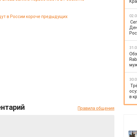
Кра
02.0
удут в России короче предыдущих
Се
Ден
Рос
31.0
Обз
Rab
му
30.0
Тр
осу
в к
ентарий
Правила общения