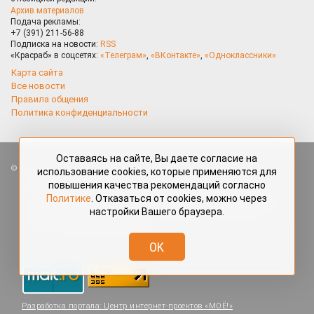
Архив материалов
Подача рекламы:
+7 (391) 211-56-88
Подписка на новости:
RSS
«Красраб» в соцсетях:
«Телеграм»
,
«ВКонтакте»
,
«Одноклассники»
Карта сайта
Все новости
Правила общения
Политика конфиденциальности
Оставаясь на сайте, Вы даете согласие на
Все права защищены. Любые материалы, размещённые на портале
использование cookies, которые применяются для
«Красраб.ру» сотрудниками редакции, нештатными авторами
повышения качества рекомендаций согласно
и читателями, являются объектами авторского права. Полное или
Политике
. Отказаться от cookies, можно через
частичное использование материалов, размещённых на портале
настройки Вашего браузера.
«Красраб.ру», допускается только с письменного согласия редакции
с указанием ссылки на источник. Все вопросы можно задать
по адресу
redaktor@krasrab.krsn.ru
.
OK
Разработка портала:
Центр интернет-проектов «МОЁ!»