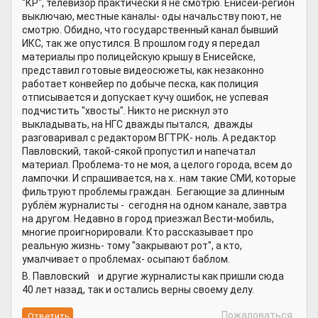
"КР", телевизор практически я не смотрю. Енисей-регион
выключаю, местные каналы- оды начальству поют, не
смотрю. Обидно, что государственный канал бывший
ИКС, так же опустился. В прошлом году я передал
материалы про полицейскую крышу в Енисейске,
представил готовые видеосюжеты, как незаконно
работает конвейер по добыче песка, как полиция
отписывается и допускает кучу ошибок, не успевая
подчистить "хвосты". Никто не рискнул это
выкладывать, на НГС дважды пытался, дважды
разговаривал с редактором ВГТРК- ноль. А редактор
Павловский, такой-сякой пропустил и напечатал
материал. Проблема-то не моя, а целого города, всем до
лампочки. И спрашивается, на х.. нам такие СМИ, которые
фильтруют проблемы граждан. Бегающие за длинным
рублём журналисты - сегодня на одном канале, завтра
на другом. Недавно в город приезжал Вести-мобиль,
многие проигнорировали. Кто рассказывает про
реальную жизнь- тому "закрывают рот", а кто,
умалчивает о проблемах- осыпают баблом.
В. Павловский и другие журналисты как пришли сюда
40 лет назад, так и остались верны своему делу.
Пожаловаться