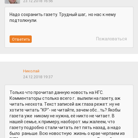
23.12.2018 16:56
Надо сохранить газету. Трудный шаг, но нас к нему
подтолкнули.
Пожаловаться
Николай
24.12.2018 19:37
Только что прочитал данную новость на НГС.
Комментаторы столько всего г.. вылили на газету, аж
читать неохота. Текст записей аж глаза режет: ну не
хотите читать "КР"- не читайте, зачем обс...ть? Якобы
газета уже никому не нужна, её никто не читает. В
нашей семье, к примеру, наоборот: мы жалеем, что
газету подробно стали читать лет пять назад, а надо
было раньше. Всю новостную жизнь о крае черпаем из