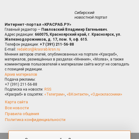
Сибирский
новостной портал
Интернет-портал «КРАСРАБ.РУ»
Главный редактор —
Павловский Владимир Евгеньевич.
Адрес редакции:
660075, Красноярский край, г. Красноярск, ул.
Железнодорожников, д. 17, пом. 9, оф. 615.
Телефон редакции:
+7 (391) 211-56-88
E-mail:
redaktor@krasrab.krsn.ru
Мнения авторов статей, опубликованных на портале «Красраб»,
материалов, размещённых в разделах «Мнения», «Молва», а также
комментариев пользователей к материалам сайта могут не совпадать
с позицией редакции.
Архив материалов
Подача рекламы:
+7 (391) 211-56-88
Подписка на новости:
RSS
«Красраб» в соцсетях:
«Телеграм»
,
«ВКонтакте»
,
«Одноклассники»
Карта сайта
Все новости
Правила общения
Политика конфиденциальности