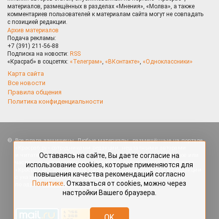
материалов, размещённых в разделах «Мнения», «Молва», а также
комментариев пользователей к материалам сайта могут не совпадать
с позицией редакции.
Архив материалов
Подача рекламы:
+7 (391) 211-56-88
Подписка на новости:
RSS
«Красраб» в соцсетях:
«Телеграм»
,
«ВКонтакте»
,
«Одноклассники»
Карта сайта
Все новости
Правила общения
Политика конфиденциальности
Оставаясь на сайте, Вы даете согласие на
Все права защищены. Любые материалы, размещённые на портале
использование cookies, которые применяются для
«Красраб.ру» сотрудниками редакции, нештатными авторами
повышения качества рекомендаций согласно
и читателями, являются объектами авторского права. Полное или
Политике
. Отказаться от cookies, можно через
частичное использование материалов, размещённых на портале
настройки Вашего браузера.
«Красраб.ру», допускается только с письменного согласия редакции
с указанием ссылки на источник. Все вопросы можно задать
по адресу
redaktor@krasrab.krsn.ru
.
OK