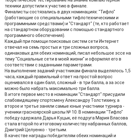
теоретическое тестирование на знание компьютерной
техники допустили к участию в финале.
Финалисты состязались в двух номинациях: "Тифло"
(работающие со специальными тифлотехническими и
программными средствами) и "Стандарт" (те, кто работает
на стандартном оборудовании с помощью стандартного
программного обеспечения).
Каждый при помощи поисковых систем сети Интернет
отвечал на семь простых и три сложных вопроса,
одинаковых для обеих номинаций, писал небольшое эссе на
тему "Социальные сети в моей жизни" и оформлял его в
соответствии с заданными параметрами.
На выполнение заданий участникам финала выделялось 1,5
часа, каждый правильный ответ на простой вопрос
оценивался в один балл, сложный - в три балла, а за эссе
можно было набрать максимально три балла.
В итоге первое место в номинации "Стандарт" присудили
слабовидящему спортсмену Александру Толстихину, а
второе и третье заняли самые юные участники турнира -
ученики rрасноярской школы № 10. В номинации "Тифло"
победу одержала Дарья Куцык, её подруга Мария Власова
стала второй по итоговому количеству набранных баллов,
Дмитрий Целуенко - третьим.
В качестве награды победителям обеих номинаций и